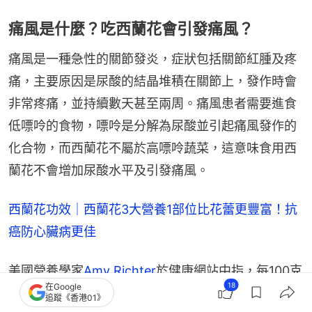
痛風是什麼？吃西蘭花會引發痛風？
痛風是一種急性的關節發炎，症狀包括關節紅腫及疼
痛，主要原因是尿酸的結晶堆積在關節上，發作時會
非常疼痛，並持續數天甚至兩周。痛風患者需要進食
低嘌呤的食物，嘌呤是分解為尿酸並引起痛風發作的
化合物，而西蘭花不屬於高嘌呤蔬菜，這意味食用西
蘭花不會增加尿酸水平及引發痛風。
西蘭花功效｜西蘭花3大營養1部位比花蕾更豐富！抗
癌防心臟病更佳
美國營養學家
Amy Richter
於健康網站中指，每100克
18
在Google
西蘭花的嘌呤含量為50至100毫克，屬於低嘌呤食物
追蹤《香港01》