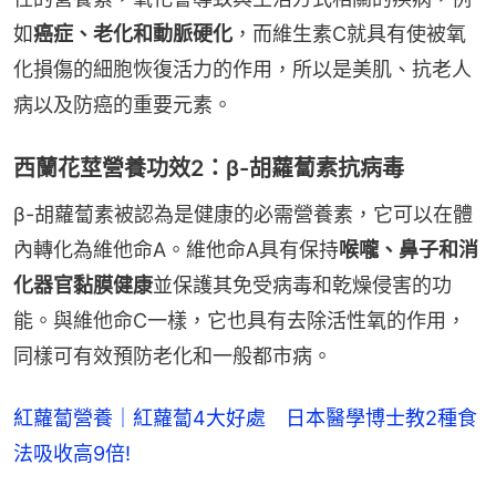
如
癌症、老化和動脈硬化
，而維生素C就具有使被氧
化損傷的細胞恢復活力的作用，所以是美肌、抗老人
病以及防癌的重要元素。
西蘭花莖營養功效2：β-胡蘿蔔素抗病毒
β-胡蘿蔔素被認為是健康的必需營養素，它可以在體
內轉化為維他命A。維他命A具有保持
喉嚨、鼻子和消
化器官黏膜健康
並保護其免受病毒和乾燥侵害的功
能。與維他命C一樣，它也具有去除活性氧的作用，
同樣可有效預防老化和一般都市病。
紅蘿蔔營養｜紅蘿蔔4大好處　日本醫學博士教2種食
法吸收高9倍!