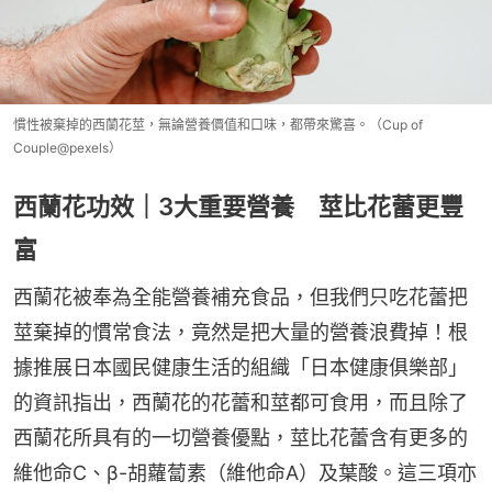
慣性被棄掉的西蘭花莖，無論營養價值和口味，都帶來驚喜。（Cup of
Couple@pexels）
西蘭花功效｜3大重要營養 莖比花蕾更豐
富
西蘭花被奉為全能營養補充食品，但我們只吃花蕾把
莖棄掉的慣常食法，竟然是把大量的營養浪費掉！根
據推展日本國民健康生活的組織「日本健康俱樂部」
的資訊指出，西蘭花的花蕾和莖都可食用，而且除了
西蘭花所具有的一切營養優點，莖比花蕾含有更多的
維他命C、β-胡蘿蔔素（維他命A）及葉酸。這三項亦