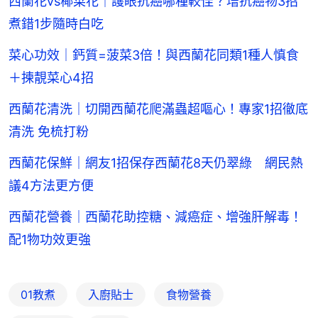
西蘭花vs椰菜花｜護眼抗癌哪種較佳？增抗癌物3招
煮錯1步隨時白吃
菜心功效｜鈣質=菠菜3倍！與西蘭花同類1種人慎食
＋揀靚菜心4招
西蘭花清洗｜切開西蘭花爬滿蟲超嘔心！專家1招徹底
清洗 免梳打粉
西蘭花保鮮｜網友1招保存西蘭花8天仍翠綠 網民熱
議4方法更方便
西蘭花營養｜西蘭花助控糖、減癌症、增強肝解毒！
配1物功效更強
01教煮
入廚貼士
食物營養