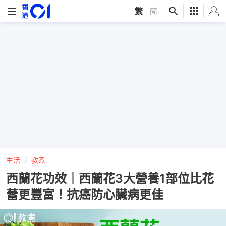
繁
|
简
生活
教煮
西蘭花功效｜西蘭花3大營養1部位比花
蕾更豐富！抗癌防心臟病更佳