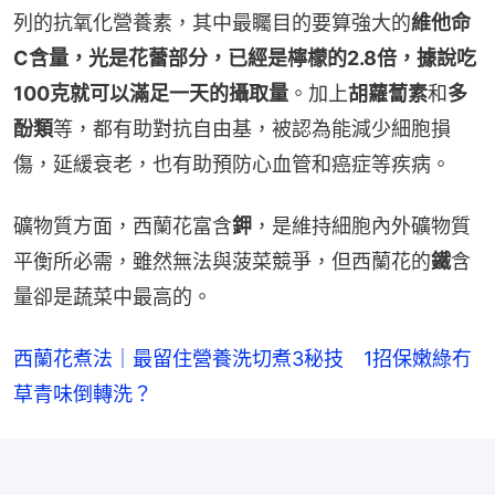
列的抗氧化營養素，其中最矚目的要算強大的
維他命
C含量，光是花蕾部分，已經是檸檬的2.8倍，據說吃
100克就可以滿足一天的攝取量
。加上
胡蘿蔔素
和
多
酚類
等，都有助對抗自由基，被認為能減少細胞損
傷，延緩衰老，也有助預防心血管和癌症等疾病。
礦物質方面，西蘭花富含
鉀
，是維持細胞內外礦物質
平衡所必需，雖然無法與菠菜競爭，但西蘭花的
鐵
含
量卻是蔬菜中最高的。
西蘭花煮法｜最留住營養洗切煮3秘技　1招保嫩綠冇
草青味倒轉洗？