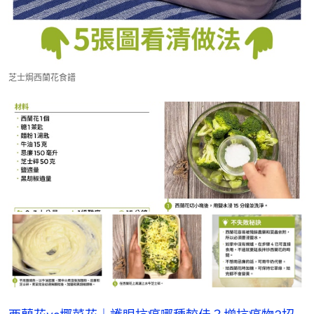
芝士焗西蘭花食譜