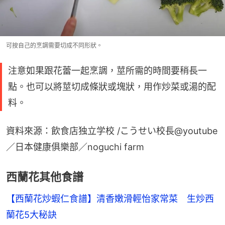
可按自己的烹調需要切成不同形狀。
注意如果跟花蕾一起烹調，莖所需的時間要稍長一
點。也可以將莖切成條狀或塊狀，用作炒菜或湯的配
料。
資料來源：飲食店独立学校 /こうせい校長@youtube
／日本健康俱樂部／noguchi farm
西蘭花其他食譜
【西蘭花炒蝦仁食譜】清香嫩滑輕怡家常菜　生炒西
蘭花5大秘訣