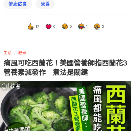
健康飲食
營養
17
0
0
1
0
生活
教煮
痛風可吃西蘭花！美國營養師指西蘭花3
營養素減發作 煮法是關鍵