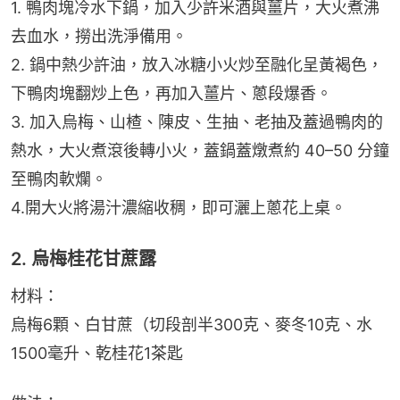
1. 鴨肉塊冷水下鍋，加入少許米酒與薑片，大火煮沸
去血水，撈出洗淨備用。
2. 鍋中熱少許油，放入冰糖小火炒至融化呈黃褐色，
下鴨肉塊翻炒上色，再加入薑片、蔥段爆香。
3. 加入烏梅、山楂、陳皮、生抽、老抽及蓋過鴨肉的
熱水，大火煮滾後轉小火，蓋鍋蓋燉煮約 40–50 分鐘
至鴨肉軟爛。
4.開大火將湯汁濃縮收稠，即可灑上蔥花上桌。
2. 烏梅桂花甘蔗露
材料：
烏梅6顆、白甘蔗（切段剖半300克、麥冬10克、水
1500毫升、乾桂花1茶匙