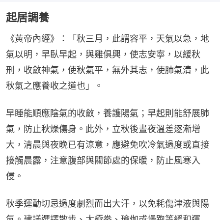
起居調養
《黃帝內經》：「秋三月，此謂容平，天氣以急，地
氣以明，早臥早起，與雞俱興，使志安寧，以緩秋
刑，收斂神氣，使秋氣平，無外其志，使肺氣清，此
秋氣之應養收之道也」。
早睡能順應陰氣的收斂，養護陽氣；早起則能舒展肺
氣，防止秋燥傷身。此外，立秋後晝夜溫差逐漸增
大，清晨與夜晚已有涼意，應避免吹冷氣過度或直接
接觸晨露，注意腹部與關節處的保暖，防止風寒入
侵。
秋季運動切忌過度劇烈而出大汗，以免耗傷津液與陽
氣。建議選擇散步、太極拳、瑜伽或慢跑等緩和運