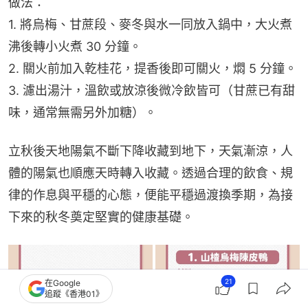
做法：
1. 將烏梅、甘蔗段、麥冬與水一同放入鍋中，大火煮
沸後轉小火煮 30 分鐘。
2. 關火前加入乾桂花，提香後即可關火，燜 5 分鐘。
3. 濾出湯汁，溫飲或放涼後微冷飲皆可（甘蔗已有甜
味，通常無需另外加糖）。
立秋後天地陽氣不斷下降收藏到地下，天氣漸涼，人
體的陽氣也順應天時轉入收藏。透過合理的飲食、規
律的作息與平穩的心態，便能平穩過渡換季期，為接
下來的秋冬奠定堅實的健康基礎。
21
在Google
追蹤《香港01》