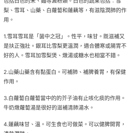
包括白色的米、麵等澱粉類。白色的蔬果包括︰雪
梨、雪耳、山藥、白蘿蔔和蓮藕等，有滋陰潤肺的作
用。
1.雪耳雪耳是「菌中之冠」。性平，味甘。既滋補又
是扶正強壯。銀耳比雪梨更溫潤，適合體寒或腸胃不
好的人。雪耳加雪梨煲、燉湯或糖水也相當不錯。
2.山藥山藥含有黏蛋白。可補肺、補脾養胃，有保健
作用。
3.白蘿蔔白蘿蔔當中的的芥子油有止咳化痰的作用。
牛奶燉蘿蔔湯是很好的滋補清肺湯水。
4.蓮藕味甘、溫。可生食也可做菜。可以健脾開胃，