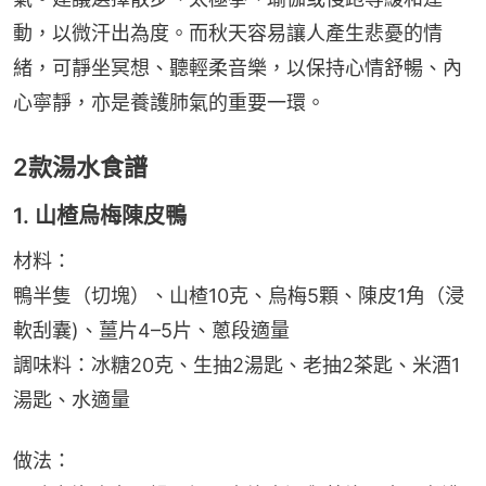
動，以微汗出為度。而秋天容易讓人產生悲憂的情
緒，可靜坐冥想、聽輕柔音樂，以保持心情舒暢、內
心寧靜，亦是養護肺氣的重要一環。
2款湯水食譜
1. 山楂烏梅陳皮鴨
材料：
鴨半隻（切塊）、山楂10克、烏梅5顆、陳皮1角（浸
軟刮囊)、薑片4–5片、蔥段適量
調味料：冰糖20克、生抽2湯匙、老抽2茶匙、米酒1
湯匙、水適量
做法：