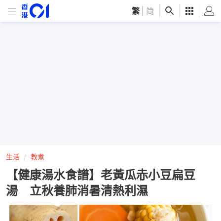
繁
|
简
生活
教煮
【健康湯水食譜】老黃瓜赤小豆扁豆
湯 立秋養肺消暑清熱利濕