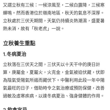
又謂立秋有三候：一候涼風至，二候白露降，三候寒
蟬鳴。然而香港位於嶺南地區，秋天的氣息不深厚。
立秋處於三伏天期間，天氣仍持續炎熱潮濕，盛夏暑
熱未消，故有「秋老虎」一說。
立秋養生重點
1.冬病夏治
立秋落在三伏天之間，三伏天以十天干中的庚日計
算，庚屬金，夏屬火，火克金，金氣被迫伏藏，伏即
為陰氣受陽氣所遏而藏伏下。中醫利用此段一年中陽
氣最旺的日子，借助時令之氣治療或預防保健，改善
過敏及虛寒疾病，以達冬病夏治、強身健體的作用。
2.飲食宜忌