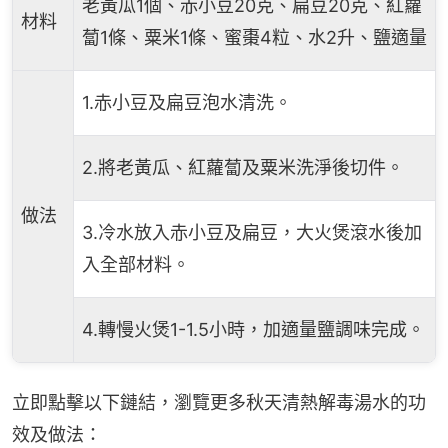
老黃瓜1個、赤小豆20克、扁豆20克、紅蘿
材料
蔔1條、粟米1條、蜜棗4粒、水2升、鹽適量
1.赤小豆及扁豆泡水清洗。
2.將老黃瓜、紅蘿蔔及粟米洗淨後切件。
做法
3.冷水放入赤小豆及扁豆，大火煲滾水後加
入全部材料。
4.轉慢火煲1-1.5小時，加適量鹽調味完成。
立即點擊以下鏈結，瀏覽更多秋天清熱解毒湯水的功
效及做法：