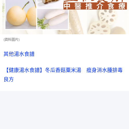
(資料圖片)
其他湯水食譜
【健康湯水食譜】冬瓜香菇粟米湯　瘦身消水腫排毒
良方