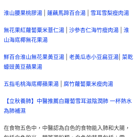
淮山腰果桃膠湯
 | 
蓮藕馬蹄百合湯
 | 
雪耳雪梨瘦肉湯
無花果紅蘿蔔粟米薏仁湯
 | 
沙參杏仁海竹瘦肉湯
 | 
淮
山海底椰無花果湯
鮮百合淮山無花果黃豆湯
 | 
老黃瓜赤小豆扁豆湯
| 
菜乾
蠔豉黃豆蘋果湯
五指毛桃海底椰蘋果湯
 | 
腐竹蘿蔔粟米瘦肉湯
【立秋養肺】中醫推薦白蘿蔔雪耳滋陰潤肺 一杯熱水
為肺補濕
在食物五色中，中醫認為白色的食物能入肺和大腸，