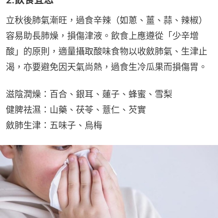
立秋後肺氣漸旺，過食辛辣（如蔥、薑、蒜、辣椒）
容易助長肺燥，損傷津液。飲食上應遵從「少辛增
酸」的原則，適量攝取酸味食物以收斂肺氣、生津止
渴，亦要避免因天氣尚熱，過食生冷瓜果而損傷胃。
滋陰潤燥：百合、銀耳、蓮子、蜂蜜、雪梨
健脾祛濕：山藥、茯苓、薏仁、芡實
斂肺生津：五味子、烏梅