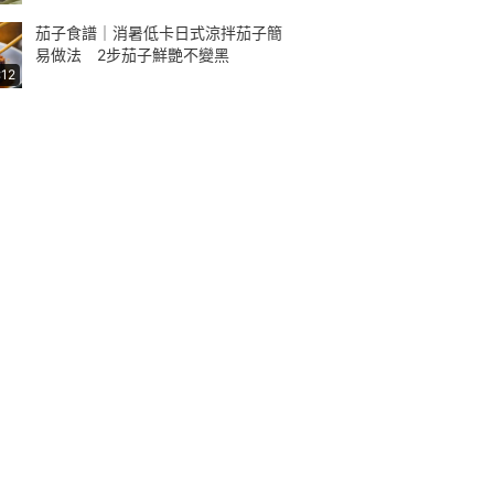
茄子食譜｜消暑低卡日式涼拌茄子簡
易做法 2步茄子鮮艷不變黑
:12