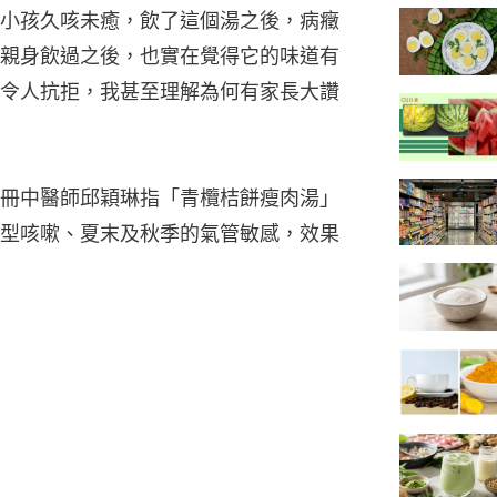
小孩久咳未癒，飲了這個湯之後，病癥
親身飲過之後，也實在覺得它的味道有
令人抗拒，我甚至理解為何有家長大讚
冊中醫師邱穎琳指「青欖桔餅瘦肉湯」
型咳嗽、夏末及秋季的氣管敏感，效果