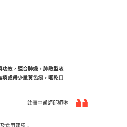
痰功效，適合肺燥，肺熱型咳
無痰或帶少量黃色痰，咽乾口
註冊中醫師邱穎琳
及食用建議：