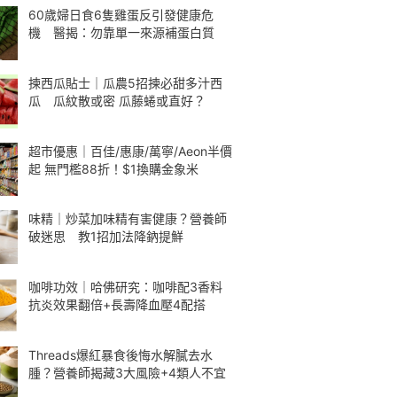
60歲婦日食6隻雞蛋反引發健康危
機 醫揭：勿靠單一來源補蛋白質
揀西瓜貼士｜瓜農5招揀必甜多汁西
瓜 瓜紋散或密 瓜藤蜷或直好？
超市優惠｜百佳/惠康/萬寧/Aeon半價
起 無門檻88折！$1換購金象米
味精｜炒菜加味精有害健康？營養師
破迷思 教1招加法降鈉提鮮
咖啡功效｜哈佛研究：咖啡配3香料
抗炎效果翻倍+長壽降血壓4配搭
Threads爆紅暴食後悔水解膩去水
腫？營養師揭藏3大風險+4類人不宜