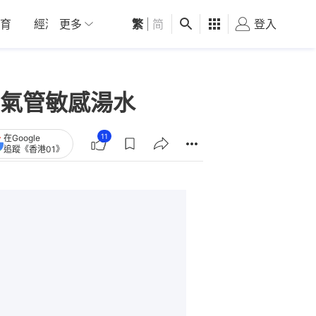
育
經濟
更多
01深圳
繁
觀點
|
简
健康
好食玩飛
登入
女
氣管敏感湯水
11
在Google
追蹤《香港01》