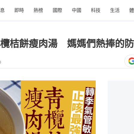
息
即時
熱榜
國際
中國
科技
生活
體
欖桔餅瘦肉湯 媽媽們熱捧的防
0