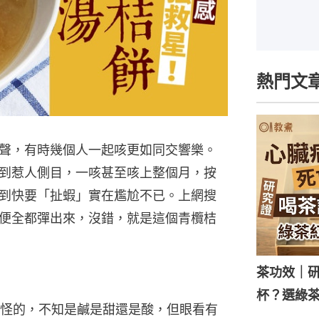
熱門文
聲，有時幾個人一起咳更如同交響樂。
到惹人側目，一咳甚至咳上整個月，按
到快要「扯蝦」實在尷尬不已。上網搜
便全都彈出來，沒錯，就是這個青欖桔
茶功效｜
杯？選綠
怪的，不知是鹹是甜還是酸，但眼看有