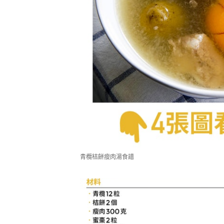
青欖桔餅瘦肉湯食譜