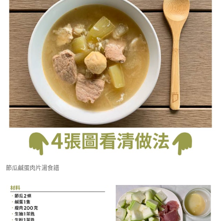
節瓜鹹蛋肉片湯食譜