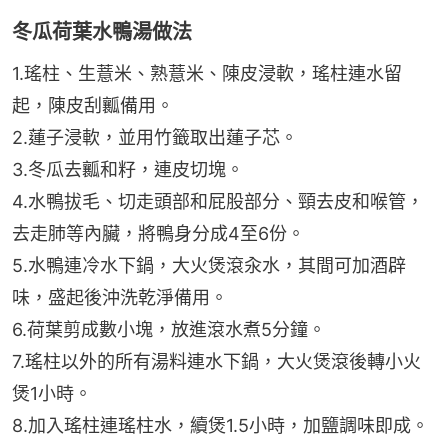
冬瓜荷葉水鴨湯做法
1.瑤柱、生薏米、熟薏米、陳皮浸軟，瑤柱連水留
起，陳皮刮瓤備用。
2.蓮子浸軟，並用竹籤取出蓮子芯。
3.冬瓜去瓤和籽，連皮切塊。
4.水鴨拔毛、切走頭部和屁股部分、頸去皮和喉管，
去走肺等內臟，將鴨身分成4至6份。
5.水鴨連冷水下鍋，大火煲滾汆水，其間可加酒辟
味，盛起後沖洗乾淨備用。
6.荷葉剪成數小塊，放進滾水煮5分鐘。
7.瑤柱以外的所有湯料連水下鍋，大火煲滾後轉小火
煲1小時。
8.加入瑤柱連瑤柱水，續煲1.5小時，加鹽調味即成。