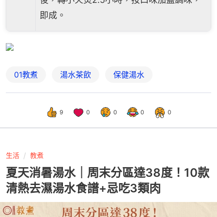
即成。
01教煮
湯水茶飲
保健湯水
9
0
0
0
0
生活
教煮
夏天消暑湯水｜周末分區達38度！10款
清熱去濕湯水食譜+忌吃3類肉