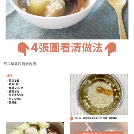
節瓜章魚豬腱湯食譜