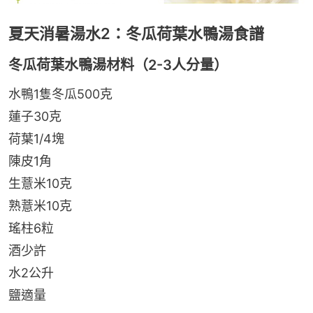
夏天消暑湯水2：冬瓜荷葉水鴨湯食譜
冬瓜荷葉水鴨湯材料（2-3人分量）
水鴨1隻冬瓜500克
蓮子30克
荷葉1/4塊
陳皮1角
生薏米10克
熟薏米10克
瑤柱6粒
酒少許
水2公升
鹽適量