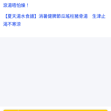
滾湯唔怕燥！
【夏天湯水食譜】消暑健脾節瓜瑤柱豬骨湯 生津止
渴不寒涼