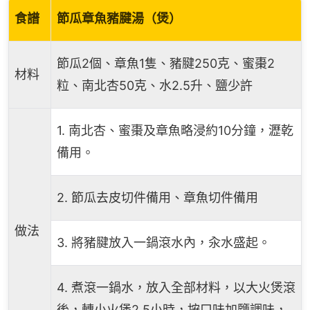
食譜
節瓜章魚豬腱湯​（煲）
節瓜2個、章魚1隻、豬腱250克、蜜棗2
材料
粒、南北杏50克、水2.5升、鹽少許
1. 南北杏、蜜棗及章魚略浸約10分鐘，瀝乾
備用。
2. 節瓜去皮切件備用、章魚切件備用
做法
3. 將豬腱放入一鍋滾水內，汆水盛起。
4. 煮滾一鍋水，放入全部材料，以大火煲滾
後，轉小火煲2.5小時，按口味加鹽調味，