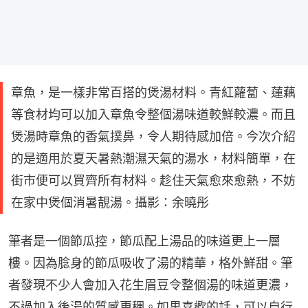
章魚，是一樣非常百搭的煲湯材料。青紅蘿蔔、蓮藕
等食材均可以加入章魚令整個湯味道較鮮較濃。而且
煲湯時章魚的香氣撲鼻，令人期待感加倍。今次介紹
的是適用於夏天暑熱潮濕天氣的湯水，材料簡單，在
街市便可以買齊所有材料。趁住天氣愈來愈熱，不妨
在家中煲個消暑靚湯。攝影：余曉彤
筆者是一個節瓜控，節瓜配上湯品的味道更上一層
樓。因為腍身的節瓜吸收了湯的精華，格外鮮甜。筆
者發現不少人會加入花生眉豆令整個湯的味道更濃，
不過加入後湯的質感更稠。如果喜歡的話，可以自行