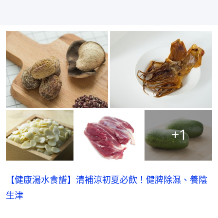
+
1
【健康湯水食譜】清補涼初夏必飲！健脾除濕、養陰
生津