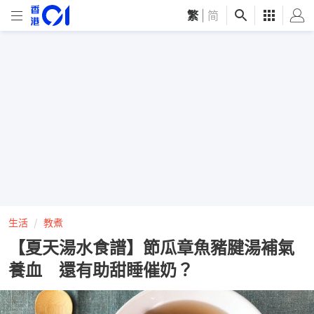
繁
|
简
生活
教煮
【夏天湯水食譜】節瓜章魚豬腱湯補氣
養血 還有助甜睡催奶？