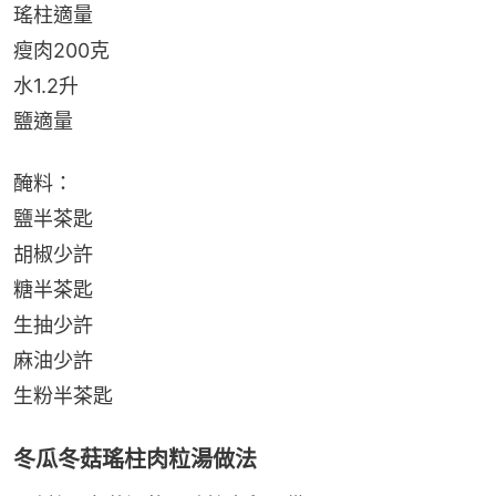
瑤柱適量
瘦肉200克
水1.2升
鹽適量
醃料：
鹽半茶匙
胡椒少許
糖半茶匙
生抽少許
麻油少許
生粉半茶匙
冬瓜冬菇瑤柱肉粒湯做法