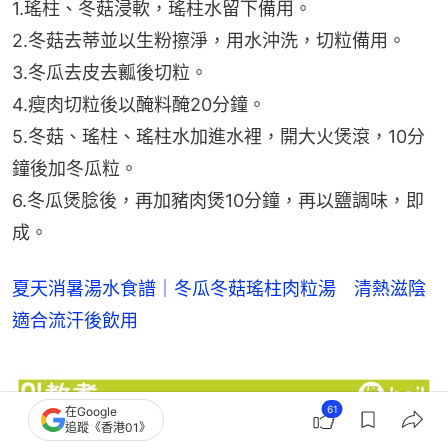
1.瑤柱、冬菇浸軟，瑤柱水留下備用。
2.冬菇去蒂並以生粉擦淨，用水沖洗，切粒備用。
3.冬瓜去皮去瓤後切粒。
4.瘦肉切粒後以醃料醃20分鐘。
5.冬菇、瑤柱、瑤柱水加進水裡，開大火煲滾，10分
鐘後加冬瓜粒。
6.冬瓜煲腍後，再加豬肉煲10分鐘，再以鹽調味，即
成。
夏天消暑湯水食譜｜冬瓜冬菇瑤柱肉粒湯　清熱滋陰
適合流汗後飲用
61
在Google
追蹤《香港01》