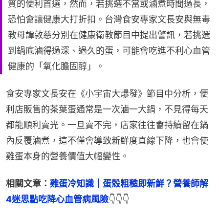
質的便利首選，然而，若挑選不當或滷煮時間過長，
恐怕會讓健康大打折扣。台灣食安專家文長安與無毒
教母譚敦慈分別在健康衛教節目中提出警訊，若挑選
到鍋底滷得過深、過久的蛋，可能會吃進不利心血管
健康的「氧化膽固醇」。
食安專家文長安在《小宇宙大爆發》節目中分析，便
利店販售的茶葉蛋通常是一次滷一大鍋，不見得每天
都能順利賣光。一旦賣不完，店家往往會持續留在鍋
內反覆滷煮，這不僅會導致新鮮度直線下降，也會使
雞蛋本身的營養價值大幅變性。
相關文章：
雞蛋冷知識｜蛋殼粗糙即新鮮？營養師解
4迷思點吃降心血管病風險
👇👇👇