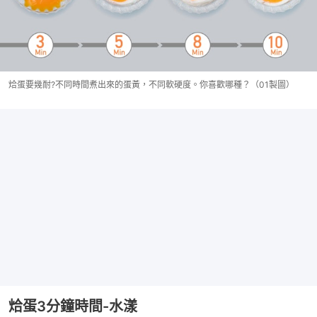
烚蛋要幾耐?不同時間煮出來的蛋黃，不同軟硬度。你喜歡哪種？（01製圖）
烚蛋3分鐘時間-水漾