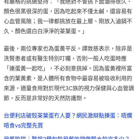
有嚴格的挑選堅持：「我絕對不會挑下面滷得很久、
顏色很黑很深的蛋，因為吃起來不僅太鹹，還容易有
心血管風險；我一律都挑放在最上層、剛放入滷鍋不
久、顏色還白白淨淨的茶葉蛋。」
最後，兩位專家也為蛋黃平反。譚敦慈表示，除非是
洗腎患者或有醫生特別叮囑，否則一般人吃蛋時應
「連蛋黃一起吃」，不必刻意挑掉。因為蛋黃裡所富
含的葉黃素，是人體所有食物中最容易被吸收利用的
來源，適量食用對於現代3C族的視力保健與心血管調
節，反而是非常好的天然防護劑。
台便利店破殼茶葉蛋冇人要？網民激辯點揀蛋：唔爛
唔食vs完整先買