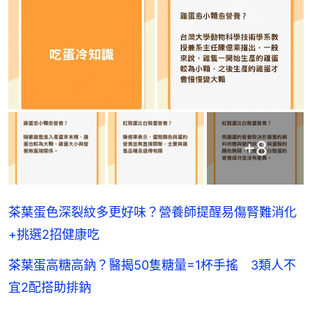
+
8
茶葉蛋色深裂紋多更好味？營養師提醒易傷腎難消化
+挑選2招健康吃
茶葉蛋高糖高鈉？醫揭50隻糖量=1杯手搖 3類人不
宜2配搭助排鈉