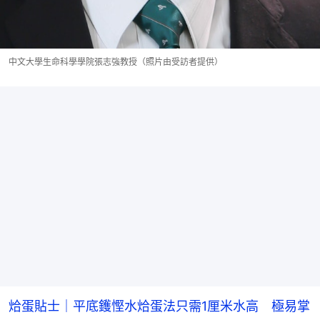
中文大學生命科學學院張志強教授（照片由受訪者提供）
烚蛋貼士｜平底鑊慳水烚蛋法只需1厘米水高 極易掌