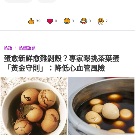
39
0
0
0
2
熱話
熱爆話題
蛋愈新鮮愈難剝殼？專家曝挑茶葉蛋
「黃金守則」：降低心血管風險