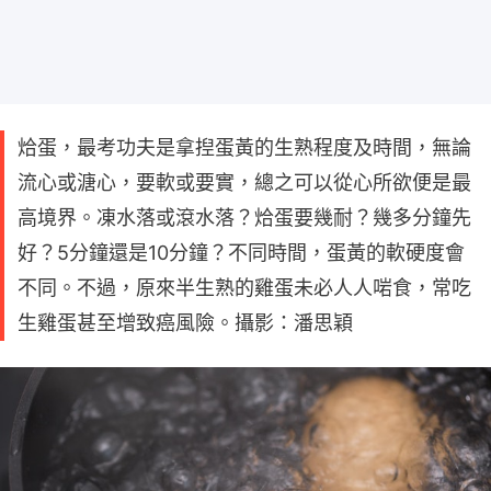
烚蛋，最考功夫是拿揑蛋黃的生熟程度及時間，無論
流心或溏心，要軟或要實，總之可以從心所欲便是最
高境界。凍水落或滾水落？烚蛋要幾耐？幾多分鐘先
好？5分鐘還是10分鐘？不同時間，蛋黃的軟硬度會
不同。不過，原來半生熟的雞蛋未必人人啱食，常吃
生雞蛋甚至增致癌風險。攝影：潘思穎