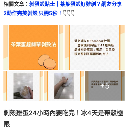
相關文章：
剝蛋殼貼士｜茶葉蛋殼好難剝？網友分享
2動作完美剝殼 只需5秒！
👇👇👇
+
5
剝殼雞蛋24小時內要吃完！冰4天是帶殼極
限