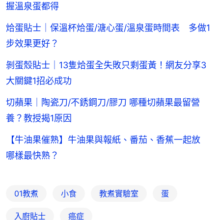
握溫泉蛋都得
烚蛋貼士｜保溫杯烚蛋/溏心蛋/溫泉蛋時間表 多做1
步效果更好？
剝蛋殼貼士｜13隻烚蛋全失敗只剩蛋黃！網友分享3
大關鍵1招必成功
切蘋果｜陶瓷刀/不銹鋼刀/膠刀 哪種切蘋果最留營
養？教授揭1原因
【牛油果催熟】牛油果與報紙、番茄、香蕉一起放
哪樣最快熟？
01教煮
小食
教煮實驗室
蛋
入廚貼士
癌症