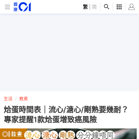
繁
|
简
生活
教煮
烚蛋時間表｜流心/溏心/剛熟要幾耐？
專家提醒1款烚蛋增致癌風險