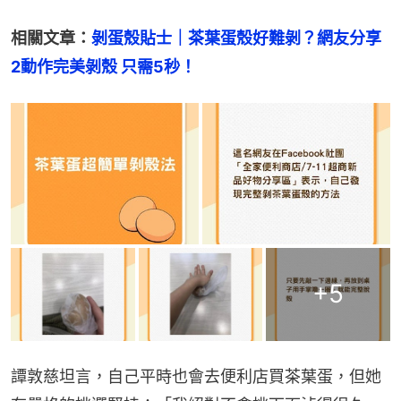
相關文章：
剝蛋殼貼士｜茶葉蛋殼好難剝？網友分享
2動作完美剝殼 只需5秒！
+
5
譚敦慈坦言，自己平時也會去便利店買茶葉蛋，但她