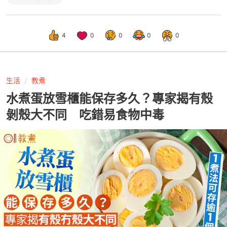
4
0
0
0
0
生活
教煮
水煮蛋放雪櫃能保存多久？專家揭有殼
剝殼大不同 吃錯易食物中毒