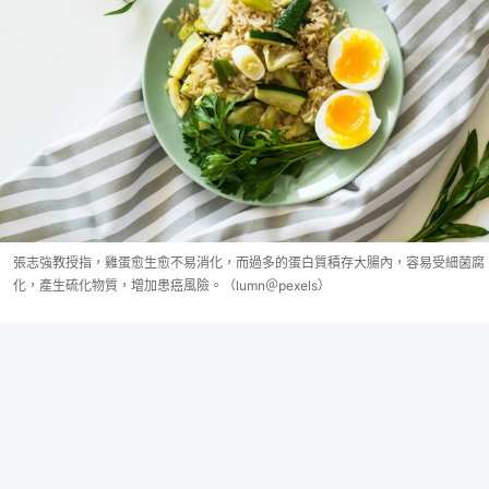
張志強教授指，雞蛋愈生愈不易消化，而過多的蛋白質積存大腸內，容易受細菌腐
化，產生硫化物質，增加患癌風險。（lumn＠pexels）