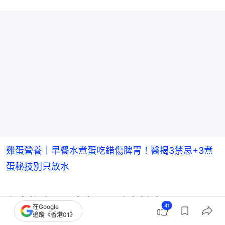
雞蛋營養｜早餐水煮蛋吃錯傷脾胃！醫揭3禁忌+3煮
蛋秘技別只放水
名廚教溏心蛋水煮蛋正確密封法
41
在Google
追蹤《香港01》
根據日本義大利名店domani官網建議，帶殼的煮熟雞