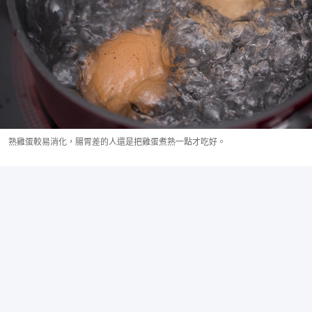
熟雞蛋較易消化，腸胃差的人還是把雞蛋煮熟一點才吃好。