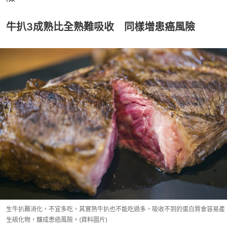
牛扒3成熟比全熟難吸收 同樣增患癌風險
生牛扒難消化，不宜多吃，其實熟牛扒也不能吃過多，吸收不到的蛋白質會容易產
生硫化物，釀成患癌風險。(資料圖片)