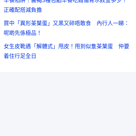
早餐陷阱｜醫揭3種包餡早餐吃錯傷腎水餃宜多少？
正確配搭減負擔
買中「異形茶葉蛋」又黑又碎唔敢食 內行人一睇：
呢啲先係極品！
女生皮靴遇「解體式」甩皮！甩到似隻茶葉蛋 仲要
着住行足全日