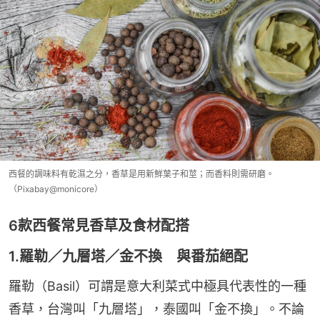
西餐的調味料有乾濕之分，香草是用新鮮葉子和莖；而香料則需研磨。
（Pixabay@monicore）
6款西餐常見香草及食材配搭
1.羅勒／九層塔／金不換 與番茄絕配
羅勒（Basil）可謂是意大利菜式中極具代表性的一種
香草，台灣叫「九層塔」，泰國叫「金不換」。不論