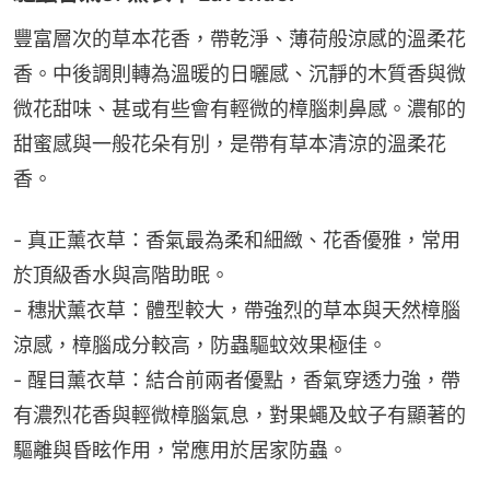
豐富層次的草本花香，帶乾淨、薄荷般涼感的溫柔花
香。中後調則轉為溫暖的日曬感、沉靜的木質香與微
微花甜味、甚或有些會有輕微的樟腦刺鼻感。濃郁的
甜蜜感與一般花朵有別，是帶有草本清涼的溫柔花
香。
- 真正薰衣草：香氣最為柔和細緻、花香優雅，常用
於頂級香水與高階助眠。
- 穗狀薰衣草：體型較大，帶強烈的草本與天然樟腦
涼感，樟腦成分較高，防蟲驅蚊效果極佳。
- 醒目薰衣草：結合前兩者優點，香氣穿透力強，帶
有濃烈花香與輕微樟腦氣息，對果蠅及蚊子有顯著的
驅離與昏眩作用，常應用於居家防蟲。