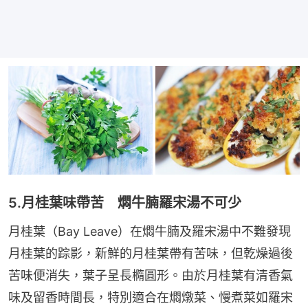
5.月桂葉味帶苦 燜牛腩羅宋湯不可少
月桂葉（Bay Leave）在燜牛腩及羅宋湯中不難發現
月桂葉的踪影，新鮮的月桂葉帶有苦味，但乾燥過後
苦味便消失，葉子呈長橢圓形。由於月桂葉有清香氣
味及留香時間長，特別適合在燜燉菜、慢煮菜如羅宋