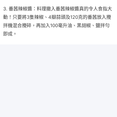
3. 番茜辣椒醬：料理撤入番茜辣椒醬真的令人食指大
動！只要將3隻辣椒、4瓣蒜頭及120克的番茜放入攪
拌機混合攪碎，再加入100毫升油、黑胡椒、鹽拌勻
即成。