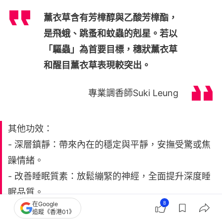
薰衣草含有芳樟醇與乙酸芳樟酯，
是飛蛾、跳蚤和蚊蟲的剋星。若以
「驅蟲」為首要目標，穗狀薰衣草
和醒目薰衣草表現較突出。
專業調香師Suki Leung
其他功效：
- 深層鎮靜：帶來內在的穩定與平靜，安撫受驚或焦
躁情緒。
- 改善睡眠質素：放鬆繃緊的神經，全面提升深度睡
眠品質。
8
在Google
- 紓緩經痛：有效緩解女性生理期不適。
追蹤《香港01》