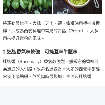
將羅勒與松子、大蒜、芝士、鹽、橄欖油用攪拌機攪
碎，即成為西餐料理中常見的青醬（Pesto），大多
用來提升意粉的風味。
2.迷迭香氣味較強 可掩蓋羊牛膻味
迷迭香（Rosemary）香氣較強烈，據說它的香味可
為迷途的人引路，故命名迷迭香。大多的西餐中都經
常使用或點綴，於煎肉時最後加上牛油及迷迭香。