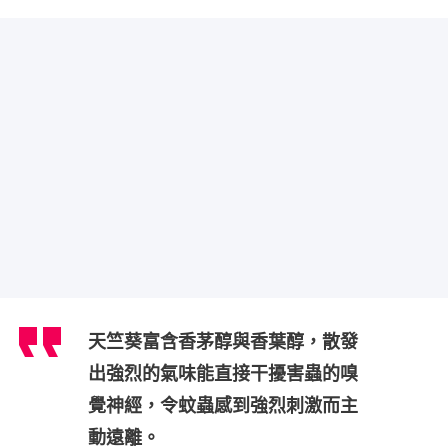
天竺葵富含香茅醇與香葉醇，散發
出強烈的氣味能直接干擾害蟲的嗅
覺神經，令蚊蟲感到強烈刺激而主
動遠離。