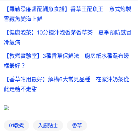
【羅勒忌廉醬配鯛魚食譜】香草王配魚王 意式炮製
雪藏魚變海上鮮
【健康泡茶】10分鐘沖泡香茅香草茶 夏季預防感冒
冷氣病
【教煮實驗室】3種香草保鮮法 廚房紙水種濕布邊
樣最好？
【香草咁用最好】解構6大常見品種 在家沖奶茶從
此走糖不走甜
01教煮
入廚貼士
香草