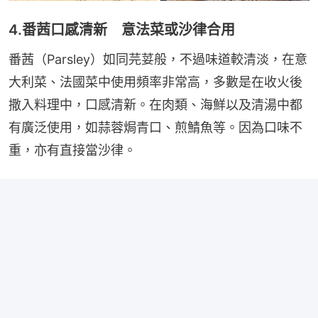
4.番茜口感清新 意法菜或沙律合用
番茜（Parsley）如同芫荽般，不過味道較清淡，在意
大利菜、法國菜中使用頻率非常高，多數是在收火後
撒入料理中，口感清新。在肉類、海鮮以及清湯中都
有廣泛使用，如蒜蓉焗青口、煎鯖魚等。因為口味不
重，亦有直接當沙律。