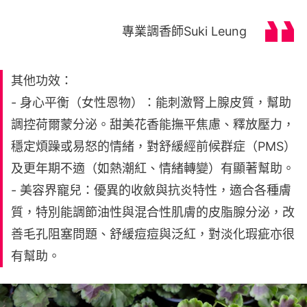
專業調香師Suki Leung
其他功效：
- 身心平衡（女性恩物）：能刺激腎上腺皮質，幫助
調控荷爾蒙分泌。甜美花香能撫平焦慮、釋放壓力，
穩定煩躁或易怒的情緒，對舒緩經前候群症（PMS）
及更年期不適（如熱潮紅、情緒轉變）有顯著幫助。
- 美容界寵兒：優異的收斂與抗炎特性，適合各種膚
質，特別能調節油性與混合性肌膚的皮脂腺分泌，改
善毛孔阻塞問題、舒緩痘痘與泛紅，對淡化瑕疵亦很
有幫助。