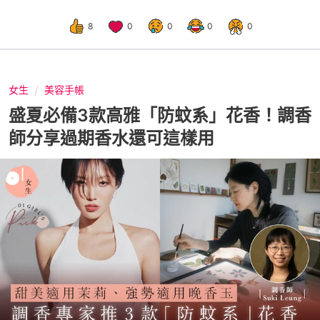
8
0
0
0
0
女生
美容手帳
盛夏必備3款高雅「防蚊系」花香！調香
師分享過期香水還可這樣用