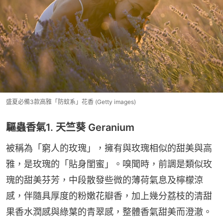
盛夏必備3款高雅「防蚊系」花香 (Getty images)
驅蟲香氣1. 天竺葵 Geranium
被稱為「窮人的玫瑰」，擁有與玫瑰相似的甜美與高
雅，是玫瑰的「貼身閨蜜」。嗅聞時，前調是類似玫
瑰的甜美芬芳，中段散發些微的薄荷氣息及檸檬涼
感，伴隨具厚度的粉嫩花瓣香，加上幾分荔枝的清甜
果香水潤感與綠葉的青翠感，整體香氣甜美而澄澈。