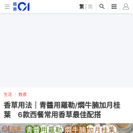
繁
|
简
生活
教煮
香草用法｜青醬用羅勒/燜牛腩加月桂
葉 6款西餐常用香草最佳配搭