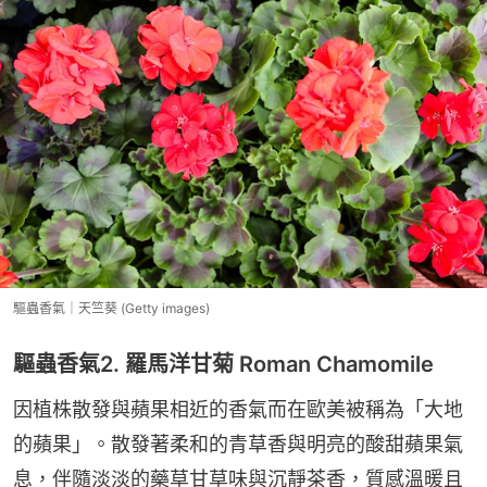
驅蟲香氣｜天竺葵 (Getty images)
驅蟲香氣2. 羅馬洋甘菊 Roman Chamomile
因植株散發與蘋果相近的香氣而在歐美被稱為「大地
的蘋果」。散發著柔和的青草香與明亮的酸甜蘋果氣
息，伴隨淡淡的藥草甘草味與沉靜茶香，質感溫暖且