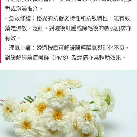
香或泡澡推介。
- 急救修護：優異的抗發炎特性和抗敏特性，能有效
鎮定濕敏、泛紅，對曬後紅腫或除毛後的敏弱肌膚亦
有效。
- 理氣止痛：透過按摩可舒緩腸輕脹氣與消化不良，
對緩解經前症候群（PMS）及經痛亦具輔助效果。