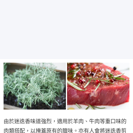
由於迷迭香味道強烈，適用於羊肉、牛肉等重口味的
肉類搭配，以掩蓋原有的膻味。亦有人會將迷迭香剪