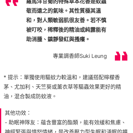
羅馬洋甘菊的特殊草本花香是蚊蟲
敬而遠之的氣味。其性質極其溫
和，對人類敏弱肌很友善。若不慎
被叮咬，稀釋後的精油或純露能有
助消腫、鎮靜發紅與搔癢。
專業調香師Suki Leung
* 提示：單獨使用驅蚊力較溫和，建議搭配檸檬香
茅、尤加利、天竺葵或薰衣草等驅蟲效果更好的精
油，混合製成防蚊液。
其他功效：
- 助眠神隊友：蘊含豐富的酯類，能有效緩和焦慮、
神經緊張與憤怒情緒，是改善壓力型失眠和淺眠的擴