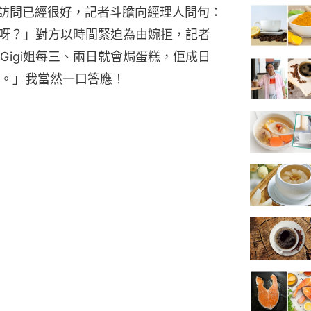
》。有時間做訪問已經很好，記者斗膽向經理人問句：
食呀？」對方以時間緊迫為由婉拒，記者
igi姐每三、兩日就會焗蛋糕，佢成日
。」我當然一口答應！