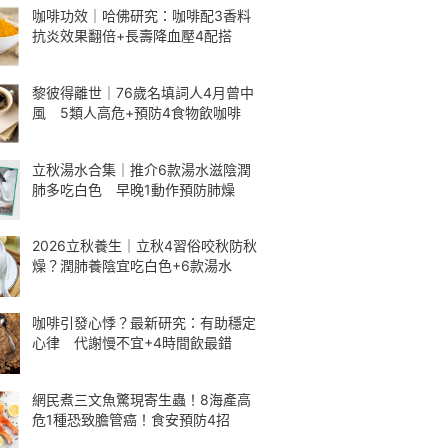
咖啡功效｜哈佛研究：咖啡配3香料
抗炎效果翻倍+長壽降血壓4配搭
黎彼得離世｜76歲名填詞人4月曾中
風 5類人高危+預防4食物飲咖啡
立秋湯水合集｜推介6款湯水滋陰潤
肺多吃白色 早晚1動作預防肺燥
2026立秋養生｜立秋4習俗咬秋防秋
燥？潤肺養陰宜吃白色+6款湯水
咖啡引發心悸？最新研究：有助穩定
心律 代謝慢不宜+4時間飲最錯
網民煮三文魚驚現寄生蟲！8海產高
危1種恐致膽管癌！食安預防4招