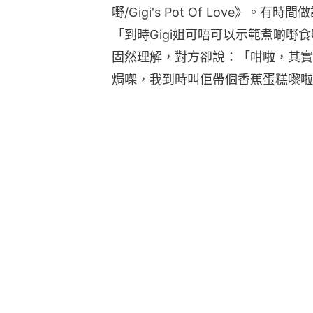
嘢/Gigi's Pot Of Love
「到時Gigi姐可唔可以示範煮啲嘢
固然理解，對方卻說：「咁啦，其實G
焗㗎，我到時叫佢帶個香蕉蛋糕嚟啦