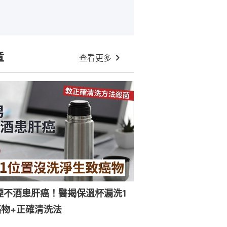
章
查看更多
煙不酒患肝癌！醫揭保溫杯漏洗1
物+正確清洗法