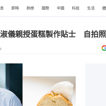
息
即時
熱榜
國際
中國
科技
生活
體
淑儀親授蛋糕製作貼士 自拍照
2