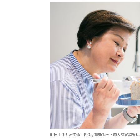
即使工作非常忙碌，但Gigi姐每隔三、兩天就會焗蛋