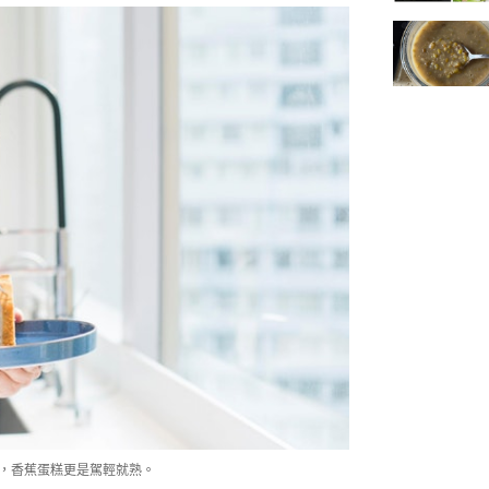
糕，香蕉蛋糕更是駕輕就熟。