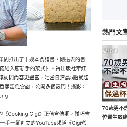
熱門文
些年間推出了十幾本食譜書，剛過去的書
儀給入廚新手的菜式》。得出版社牽紅
了讓訪問內容更豐富，她當日清晨5點就起
香蕉蛋糕食譜，公開多個竅門！攝影：
ong
70歲男不
的《Cooking Gigi》正值宣傳期，碰巧書
位置生致癌
一腳創立的YouTube頻道《Gigi煮