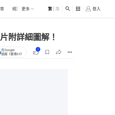
育
經濟
更多
01深圳
繁
觀點
|
简
健康
好食玩飛
登入
女
片附詳細圖解！
1
在Google
追蹤《香港01》