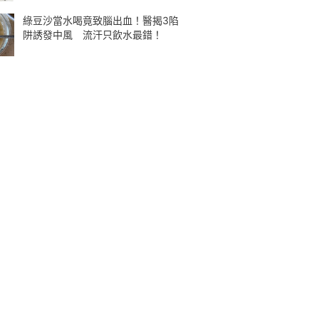
綠豆沙當水喝竟致腦出血！醫揭3陷
阱誘發中風 流汗只飲水最錯！