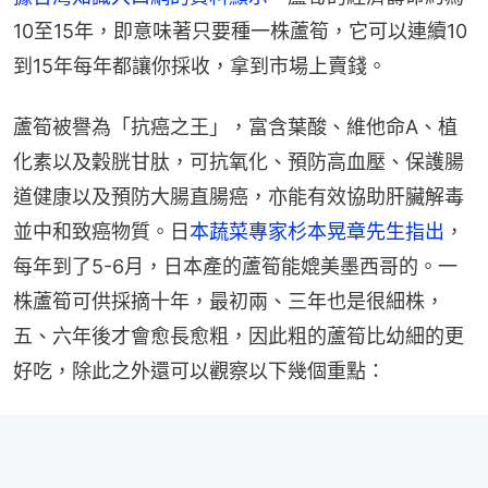
10至15年，即意味著只要種一株蘆筍，它可以連續10
到15年每年都讓你採收，拿到市場上賣錢。
蘆筍被譽為「抗癌之王」，富含葉酸、維他命A、植
化素以及穀胱甘肽，可抗氧化、預防高血壓、保護腸
道健康以及預防大腸直腸癌，亦能有效協助肝臟解毒
並中和致癌物質。日
本蔬菜專家杉本晃章先生指出
，
每年到了5-6月，日本產的蘆筍能媲美墨西哥的。一
株蘆筍可供採摘十年，最初兩、三年也是很細株，
五、六年後才會愈長愈粗，因此粗的蘆筍比幼細的更
好吃，除此之外還可以觀察以下幾個重點：