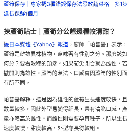
蘆筍保存｜專家揭3種錯誤保存法忌放蔬菜格　多1步
延長保鮮1個月
揀蘆筍貼士｜蘆筍分公乸邊種較清甜？
據日本媒體《Yahoo》報道
，廚師「帕普醬」表示，
蘆筍是雌雄異株植物，意味著有性別之分。那麼該如
何分？要看穀穗的頂端。如果筍尖閉合就為雌性，若
撒開則為雄性。蘆筍的煮法、口感會因蘆筍的性別而
有所不同。
帕普醬解釋，這是因為雄性的蘆筍生長速度較快，且
數量較多，因此外型易變得細長，帶有清脆口感，產
量亦略高於雌性。而雌性則需要孕育種子，所以生長
速度較慢，甜度較高，外型亦長得較粗。