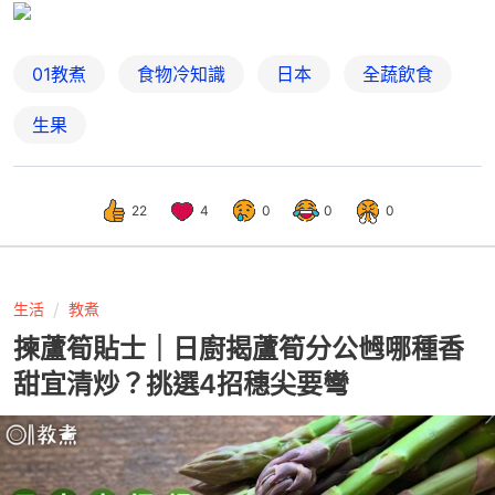
01教煮
食物冷知識
日本
全蔬飲食
生果
22
4
0
0
0
生活
教煮
揀蘆筍貼士｜日廚揭蘆筍分公乸哪種香
甜宜清炒？挑選4招穗尖要彎