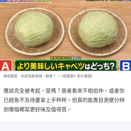
哪個椰菜，你認為較美味、較鮮？（《相葉學》影片截圖）
應該完全被考起，是嗎？兩者看來不相伯仲，或者你
已經急不及待要拿上手秤秤。但真的能靠目測便分辨
到哪個椰菜更好味及值得買。