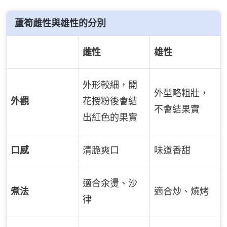
蘆筍雌性與雄性的分別
雌性
雄性
外形較細，開
外型略粗壯，
外觀
花授粉後會結
不會結果實
出紅色的果實
口感
清脆爽口
味道香甜
適合汆燙、沙
煮法
適合炒、燒烤
律