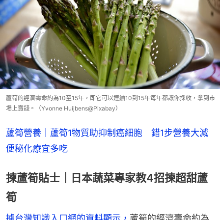
蘆筍的經濟壽命約為10至15年，即它可以連續10到15年每年都讓你採收，拿到市
場上賣錢。（Yvonne Huijbens@Pixabay）
蘆筍營養｜蘆筍1物質助抑制癌細胞　錯1步營養大減
便秘化療宜多吃
揀蘆筍貼士｜日本蔬菜專家教4招揀超甜蘆
筍
據台灣知識入口網的資料顯示，
蘆筍的經濟壽命約為