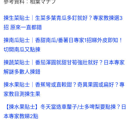
參考資料︰相葉マナブ
揀生菜貼士｜生菜多葉青瓜多釘就好？專家教揀選3
招 原來一直都錯
揀南瓜貼士｜香甜南瓜/番薯日專家1招睇外皮即知！
切開南瓜又點揀
揀蔬菜貼士｜番茄渾圓就甜甘筍強壯就好？日本專家
解謎多數人揀錯
揀水果貼士｜香蕉彎或直較甜？奇異果圓或扁好？專
家教目測揀生果
【揀水果貼士】冬天當造車釐子/士多啤梨要點揀？日
本專家教睇2點