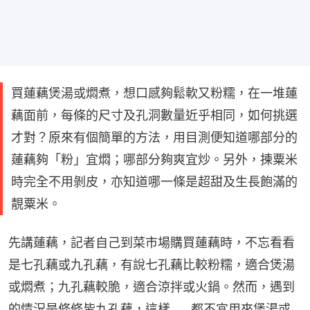
買蓮藕煲湯或燜煮，想口感夠鬆軟又粉糯，在一堆蓮
藕面前，每條的尺寸及孔洞數量近乎相同，如何挑選
才對？原來有個簡單的方法，用目測便知道哪部分的
蓮藕夠「粉」宜燜；哪部分夠爽宜炒。另外，揀粟米
時完全不用剝皮，亦知道哪一條是超甜及生長飽滿的
靚粟米。
先講蓮藕，記者自己到菜市場購買蓮藕時，不忘看看
是七孔藕或九孔藕，有說七孔藕比較粉糯，適合煲湯
或燜煮；九孔藕較脆，適合涼拌或火鍋。然而，遇到
的情況是條條皆九孔藕，這樣……都不宜用來煲湯或