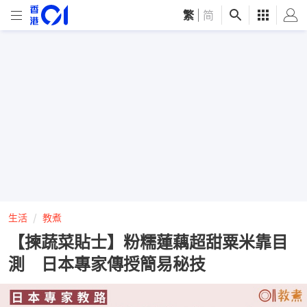
繁
|
简
生活
教煮
【揀蔬菜貼士】粉糯蓮藕超甜粟米靠目
測 日本專家傳授簡易秘技