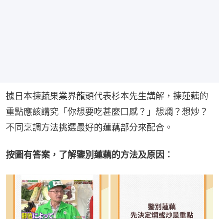
據日本揀蔬果業界龍頭代表杉本先生講解，揀蓮藕的
重點應該講究「你想要吃甚麼口感？」想燜？想炒？
不同烹調方法挑選最好的蓮藕部分來配合。
按圖有答案，了解鑒別蓮藕的方法及原因︰