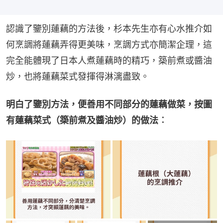
認識了鑒別蓮藕的方法後，杉本先生亦有心水推介如
何烹調將蓮藕弄得更美味，烹調方式亦簡潔企理，這
完全能體現了日本人煮蓮藕時的精巧，築前煮或醬油
炒，也將蓮藕菜式發揮得淋漓盡致。
明白了鑒別方法，便善用不同部分的蓮藕做菜，按圖
有蓮藕菜式（築前煮及醬油炒）的做法︰