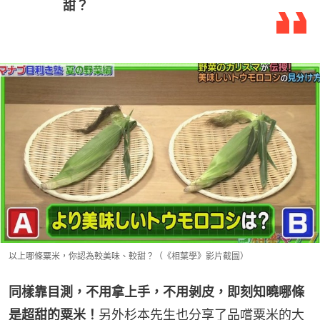
甜？
以上哪條粟米，你認為較美味、較甜？（《相葉學》影片截圖）
同樣靠目測，不用拿上手，不用剝皮，即刻知曉哪條
是超甜的粟米！
另外杉本先生也分享了品嚐粟米的大