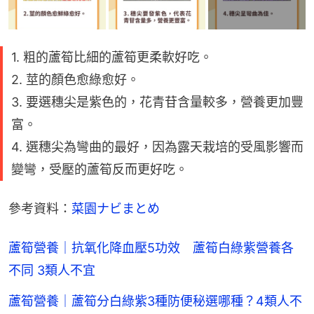
1. 粗的蘆筍比細的蘆筍更柔軟好吃。
2. 莖的顏色愈綠愈好。
3. 要選穗尖是紫色的，花青苷含量較多，營養更加豐
富。
4. 選穗尖為彎曲的最好，因為露天栽培的受風影響而
變彎，受壓的蘆筍反而更好吃。
參考資料：
菜園ナビまとめ
蘆筍營養｜抗氧化降血壓5功效 蘆筍白綠紫營養各
不同 3類人不宜
蘆筍營養｜蘆筍分白綠紫3種防便秘選哪種？4類人不