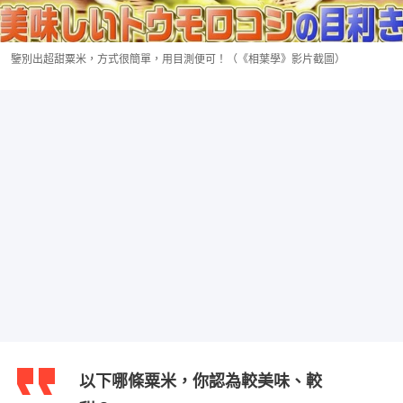
鑒別出超甜粟米，方式很簡單，用目測便可！（《相葉學》影片截圖）
以下哪條粟米，你認為較美味、較