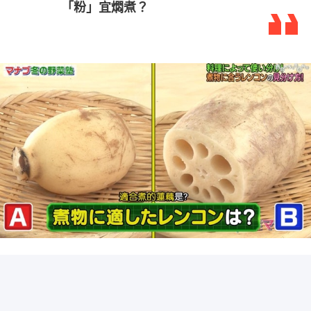
「粉」宜燜煮？