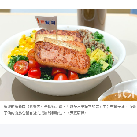
新興的新餐肉（素餐肉）是低鈉之選，但較多人爭議它的成分中含有椰子油，而椰
子油的脂肪含量有近九成屬飽和脂肪。（尹嘉蔚攝）