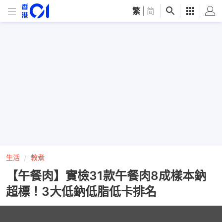
繁
|
简
生活
教煮
【午餐肉】實檢31款午餐肉8成樣本鈉
超標！3大低鈉低脂低卡排名