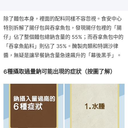
除了麵包本身，裡面的配料同樣不容忽視。食安中心
特別拆解了腸仔包與吞拿魚包，發現腸仔包裡的「腸
仔」佔了整個麵包總鈉含量的 55%；而吞拿魚包中的
「吞拿魚餡料」則佔了 35%。醃製肉類和特調沙律
醬，無疑是讓早餐鈉含量急速飆升的「幕後黑手」。
6種攝取過量鈉可能出現的症狀（按圖了解）