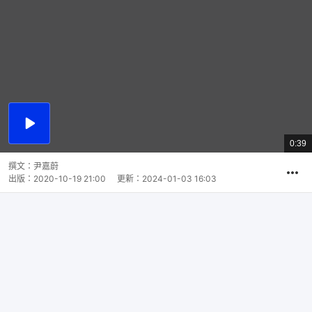
播
放
0:39
總
影
共
片
時
撰文：
尹嘉蔚
間
出版：
2020-10-19 21:00
更新：
2024-01-03 16:03