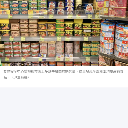
食物安全中心曾檢視市面上多款午餐肉的鈉含量，結果發現全部樣本均屬高鈉食
品。（尹嘉蔚攝）