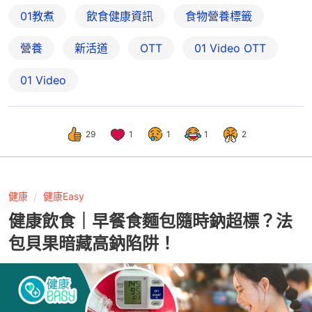
01教煮
飲食健康資訊
食物營養標籤
營養
新活道
OTT
01‌ ‌Video‌ ‌OTT
01 Video
29
1
1
1
2
健康
健康Easy
健康飲食｜早餐食麵包隨時鈉超標？法
包貝果暗藏高鈉陷阱！