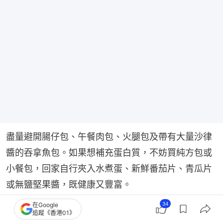
盡量避開腸仔包、午餐肉包、火腿包及帶有大量沙律
醬的吞拿魚包。如果想補充蛋白質，不妨買純方包或
小餐包，回家自行夾入水煮蛋、新鮮番茄片、青瓜片
或無鹽堅果醬，既健康又豐富。
34
在Google
3. 注意份量，聰明搭配
追蹤《香港01》