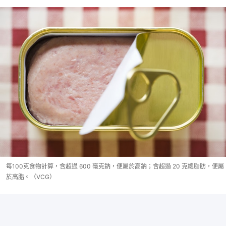
每100克食物計算，含超過 600 毫克鈉，便屬於高鈉；含超過 20 克總脂肪，便屬
於高脂。（VCG）