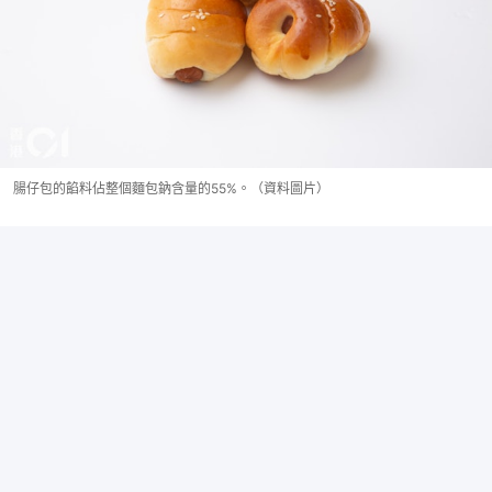
腸仔包的餡料佔整個麵包鈉含量的55%。（資料圖片）