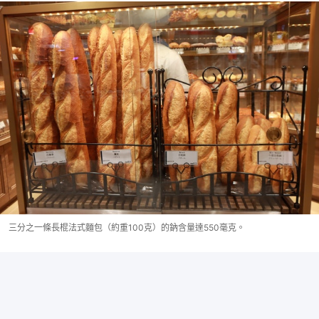
三分之一條長棍法式麵包（約重100克）的鈉含量達550毫克。