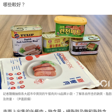
哪些較好？
記者隨機抽檢各大超市中買到的午餐肉共19品牌31款，了解各自所含的鈉質、脂肪
及熱量，（尹嘉蔚攝）
市面上出售的午餐肉、鈉含量、總脂肪及飽和脂肪含