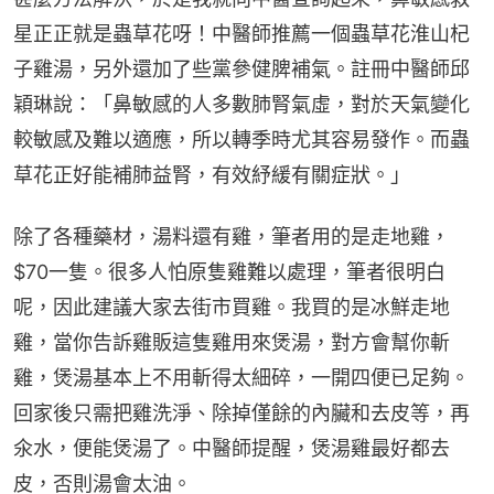
星正正就是蟲草花呀！中醫師推薦一個蟲草花淮山杞
子雞湯，另外還加了些黨參健脾補氣。註冊中醫師邱
穎琳說：「鼻敏感的人多數肺腎氣虛，對於天氣變化
較敏感及難以適應，所以轉季時尤其容易發作。而蟲
草花正好能補肺益腎，有效紓緩有關症狀。」
除了各種藥材，湯料還有雞，筆者用的是走地雞，
$70一隻。很多人怕原隻雞難以處理，筆者很明白
呢，因此建議大家去街市買雞。我買的是冰鮮走地
雞，當你告訴雞販這隻雞用來煲湯，對方會幫你斬
雞，煲湯基本上不用斬得太細碎，一開四便已足夠。
回家後只需把雞洗淨、除掉僅餘的內臟和去皮等，再
氽水，便能煲湯了。中醫師提醒，煲湯雞最好都去
皮，否則湯會太油。