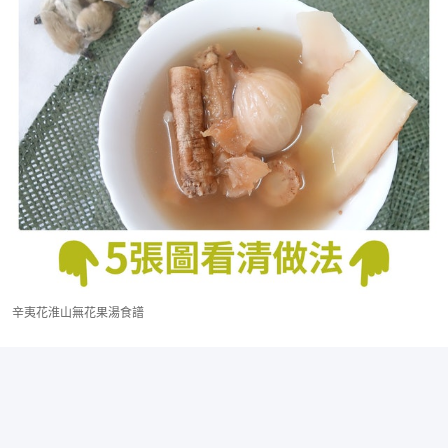
辛夷花淮山無花果湯食譜