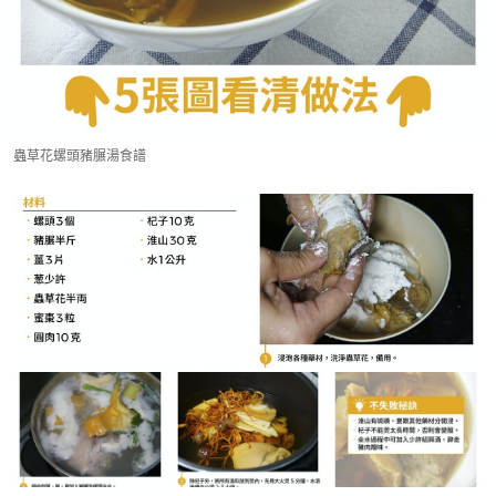
蟲草花螺頭豬𦟌湯食譜