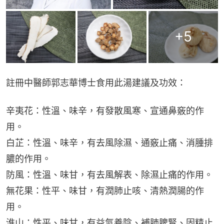
+
5
註冊中醫師郭志華博士食用此湯建議及功效：
辛夷花：性溫、味辛，有發散風寒、宣通鼻竅的作
用。
白芷：性溫、味辛，有去風除濕、通竅止痛、消腫排
膿的作用。
防風：性溫、味甘，有去風解表、除濕止痛的作用。
無花果：性平、味甘，有潤肺止咳、清熱潤腸的作
用。
淮山：性平、味甘，有益氣養陰、補肺脾腎、固精止