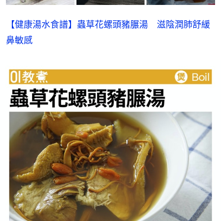
【健康湯水食譜】蟲草花螺頭豬𦟌湯　滋陰潤肺舒緩
鼻敏感