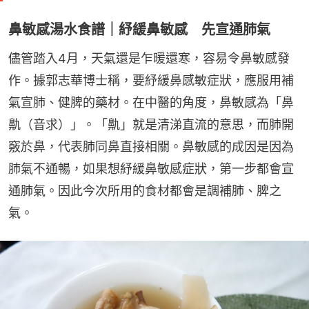
鼻敏感湯水食譜｜紓緩鼻敏感 先宣通肺氣
儘管踏入4月，天氣還是乍暖還寒，容易令鼻敏感發
作。據郭志華博士稱，要紓緩鼻感敏症狀，應服用補
氣宣肺、健脾的藥材。在中醫的角度，鼻敏感為「鼻
鼽（音求）」。「鼽」就是清涕直流的意思，而肺開
竅於鼻，代表肺同鼻直接相關。鼻敏感的成因是因為
肺氣不通暢，如果想紓緩鼻敏感症狀，第一步都會宣
通肺氣。因此今次所用的食材都會是調補肺、脾之
氣。