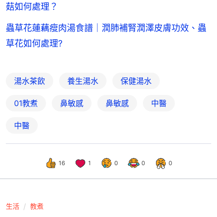
菇如何處理？
蟲草花蓮藕瘦肉湯食譜｜潤肺補腎潤澤皮膚功效、蟲
草花如何處理?
湯水茶飲
養生湯水
保健湯水
01教煮
鼻敏感
鼻敏感
中醫
中醫
16
1
0
0
0
生活
教煮