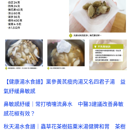
【健康湯水食譜】黨參黃芪瘦肉湯又名四君子湯 益
氣紓緩鼻敏感
鼻敏感紓緩｜常打噴嚏流鼻水 中醫3建議改善鼻敏
感花椒有效？
秋天湯水食譜｜蟲草花茶樹菇粟米湯健脾和胃 茶樹