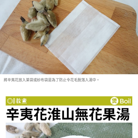
將辛夷花放入茶袋或紗布袋是為了防止令花毛脫落入湯中。