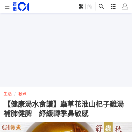
繁
|
简
生活
教煮
【健康湯水食譜】蟲草花淮山杞子雞湯
補肺健脾 紓緩轉季鼻敏感