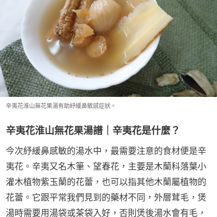
辛夷花淮山無花果湯有助紓緩鼻敏感症狀。
辛夷花淮山無花果湯譜｜辛夷花是什麼？
今次紓緩鼻感敏的湯水中，最需要注意的食材便是辛
夷花。辛夷又名木筆、望春花，主要是木蘭科落葉小
灌木植物紫玉蘭的花蕾，也可以指其他木蘭屬植物的
花蕾。它跟平常我們見到的藥材不同，外層茸毛，煲
湯時需要用湯袋或茶袋入好，否則煲後湯水會有毛，