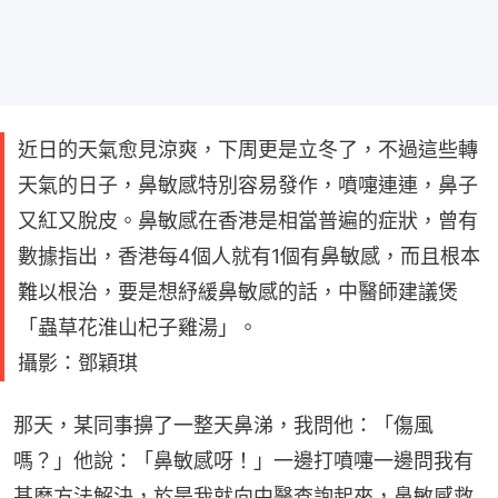
近日的天氣愈見涼爽，下周更是立冬了，不過這些轉
天氣的日子，鼻敏感特別容易發作，噴嚏連連，鼻子
又紅又脫皮。鼻敏感在香港是相當普遍的症狀，曾有
數據指出，香港每4個人就有1個有鼻敏感，而且根本
難以根治，要是想紓緩鼻敏感的話，中醫師建議煲
「蟲草花淮山杞子雞湯」。
攝影：鄧穎琪
那天，某同事擤了一整天鼻涕，我問他：「傷風
嗎？」他說：「鼻敏感呀！」一邊打噴嚏一邊問我有
甚麼方法解決，於是我就向中醫查詢起來，鼻敏感救