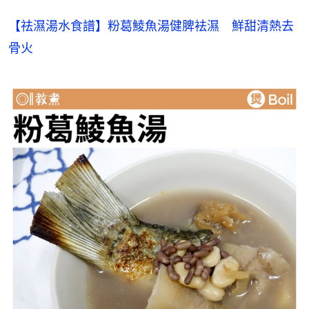
【祛濕湯水食譜】粉葛鯪魚湯健脾袪濕　鮮甜清熱去
骨火