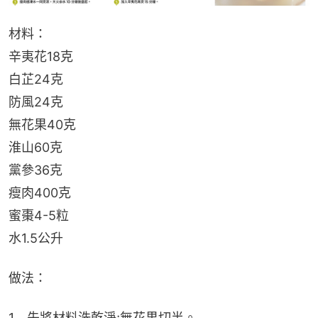
材料：
辛夷花18克
白芷24克
防風24克
無花果40克
淮山60克
黨參36克
瘦肉400克
蜜棗4-5粒
水1.5公升
做法：
1　先將材料洗乾淨;無花果切半。