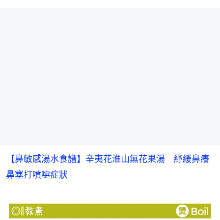
【鼻敏感湯水食譜】辛夷花淮山無花果湯　紓緩鼻癢
鼻塞打噴嚏症狀