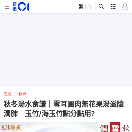
繁
|
简
生活
教煮
秋冬湯水食譜｜雪耳圓肉無花果湯滋陰
潤肺 玉竹/海玉竹點分點用?