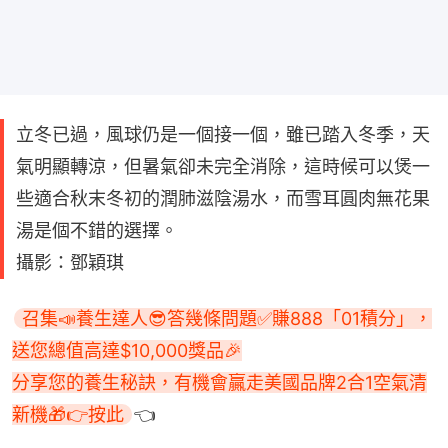
立冬已過，風球仍是一個接一個，雖已踏入冬季，天
氣明顯轉涼，但暑氣卻未完全消除，這時候可以煲一
些適合秋末冬初的潤肺滋陰湯水，而雪耳圓肉無花果
湯是個不錯的選擇。
攝影：鄧穎琪
召集📣養生達人😎答幾條問題✅賺888「01積分」，
送您總值高達$10,000獎品🎉

分享您的養生秘訣，有機會贏走美國品牌2合1空氣清
新機🎁👉按此
👈