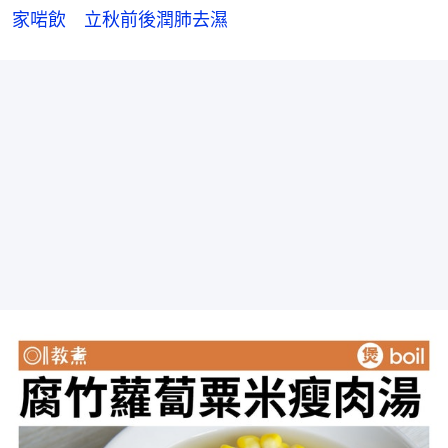
家啱飲　立秋前後潤肺去濕