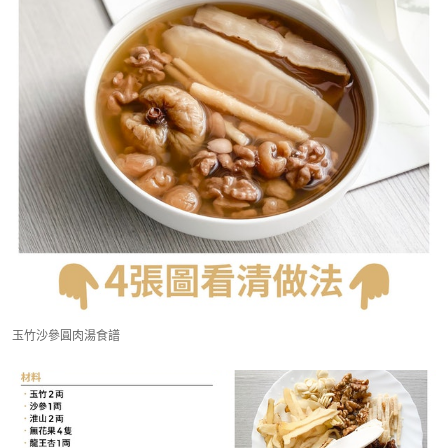
玉竹沙參圓肉湯食譜