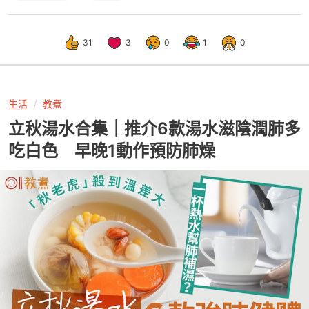
31
3
0
1
0
生活
教煮
立秋湯水合集｜推介6款湯水滋陰潤肺多
吃白色 早晚1動作預防肺燥