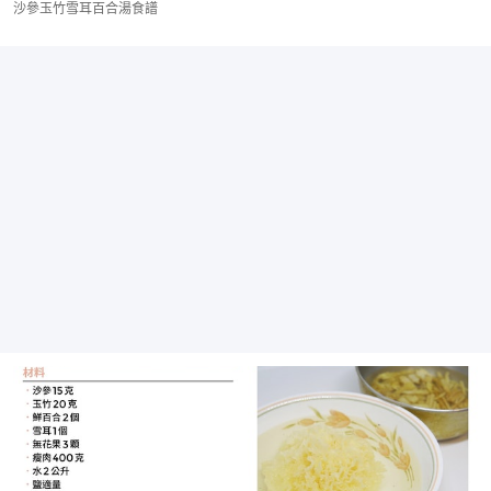
沙參玉竹雪耳百合湯食譜