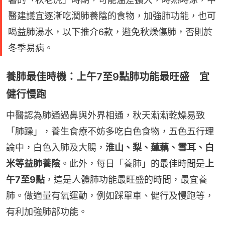
醫建議宜逐漸吃潤肺養陰的食物，加強肺功能，也可
喝益肺湯水，以下推介6款，避免秋燥傷肺，否則於
冬季易病。
養肺最佳時機：上午7至9點肺功能最旺盛 宜
健行慢跑
中醫認為肺通過鼻與外界相通，秋天漸漸乾燥易致
「肺躁」，養生食療不妨多吃白色食物，五色五行理
論中，白色入肺及大腸，
淮山、梨、蓮藕、雪耳、白
米等益肺養陰
。此外，每日「養肺」的最佳時間是
上
午7至9點
，這是人體肺功能最旺盛的時間，最宜養
肺。做適量有氧運動，例如踩單車、健行及慢跑等，
有利加強肺部功能。