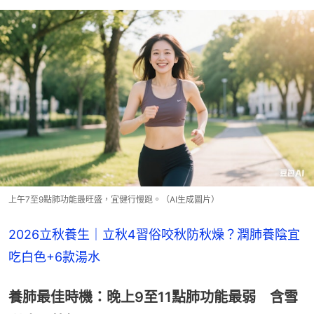
上午7至9點肺功能最旺盛，宜健行慢跑。（AI生成圖片）
2026立秋養生｜立秋4習俗咬秋防秋燥？潤肺養陰宜
吃白色+6款湯水
養肺最佳時機：晚上9至11點肺功能最弱 含雪