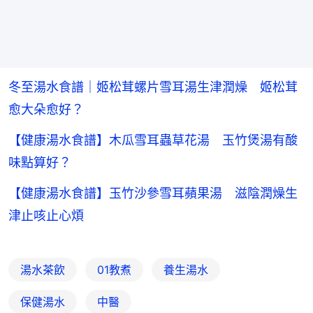
冬至湯水食譜｜姬松茸螺片雪耳湯生津潤燥 姬松茸
愈大朵愈好？
【健康湯水食譜】木瓜雪耳蟲草花湯 玉竹煲湯有酸
味點算好？
【健康湯水食譜】玉竹沙參雪耳蘋果湯 滋陰潤燥生
津止咳止心煩
湯水茶飲
01教煮
養生湯水
保健湯水
中醫