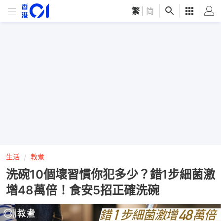
繁
|
简
生活
教煮
洗碗10個壞習慣你犯多少？錯1步細菌激
增48萬倍！食安5招正確洗碗