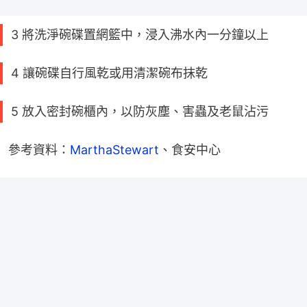
3 將洗淨碗碟置網籃中，浸入沸水內一分鐘以上
4 讓碗碟自行風乾或用清潔碗布抹乾
5 放入密封碗櫃內，以防灰塵、害蟲及老鼠沾污
參考資料：
MarthaStewart
、食安中心