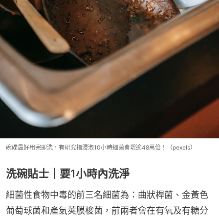
碗碟最好用完即洗，有研究指浸泡10小時細菌會增逾48萬倍！（pexels）
洗碗貼士｜要1小時內洗淨
細菌性食物中毒的前三名細菌為：曲狀桿菌、金黃色
葡萄球菌和產氣莢膜梭菌，前兩者會在有氧及有糖分