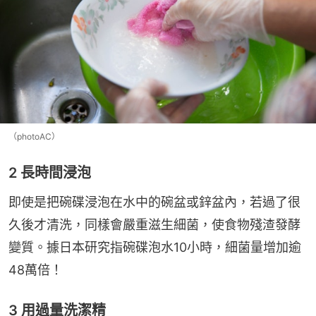
（photoAC）
2 長時間浸泡
即使是把碗碟浸泡在水中的碗盆或鋅盆內，若過了很
久後才清洗，同樣會嚴重滋生細菌，使食物殘渣發酵
變質。據日本研究指碗碟泡水10小時，細菌量增加逾
48萬倍！
3 用過量洗潔精