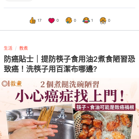
17
0
0
1
0
生活
教煮
防癌貼士｜提防筷子食用油2煮食陋習恐
致癌！洗筷子用百潔布哪邊?