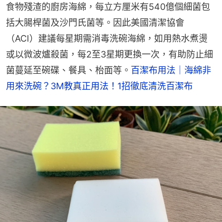
食物殘渣的廚房海綿，每立方厘米有540億個細菌包
括大腸桿菌及沙門氏菌等。因此美國清潔協會
（ACI）建議每星期需消毒洗碗海綿，如用熱水煮燙
或以微波爐殺菌，每2至3星期更換一次，有助防止細
菌蔓延至碗碟、餐具、枱面等。
百潔布用法｜海綿非
用來洗碗？3M教真正用法！1招徹底清洗百潔布