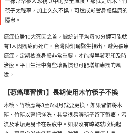
一樣常常被人忽視其中的安全風險，那就是洗木、竹
筷子太輕率，加上久久不換，可造成影響身體健康的
隱患。
癌症位居10大死因之首，據統計平均每10分鐘可能就
有1人因癌症而死亡。台灣陳炯瑜醫生指出，避免罹患
癌症，定期檢查身體非常重要，才能提早發現和及時
治療。平日生活中有些壞習慣也可能增加患癌的風
險。
【惹癌壞習慣1】長期使用木竹筷子不換
木筷、竹筷應每3至6個月就要更換，如果習慣將木
筷、竹筷以整把搓洗，其實很易讓筷子留下裂痕，污
漬及油垢更易卡在裂痕中。如果沒有晾乾就收納起