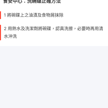
食安中心：洗碗碟正確方法
1 將碗碟上之油漬及食物屑抹除
2 用熱水及洗潔劑將碗碟，認真洗擦，必要時再用清
水沖洗