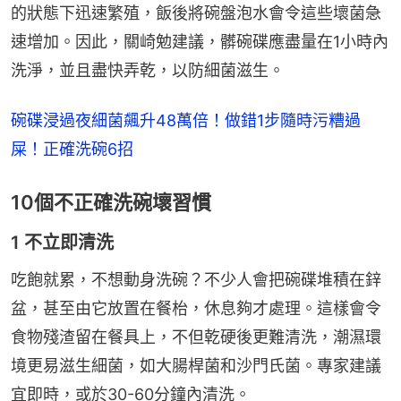
的狀態下迅速繁殖，飯後將碗盤泡水會令這些壞菌急
速增加。因此，關崎勉建議，髒碗碟應盡量在1小時內
洗淨，並且盡快弄乾，以防細菌滋生。
碗碟浸過夜細菌飆升48萬倍！做錯1步隨時污糟過
屎！正確洗碗6招
10個不正確洗碗壞習慣
1 不立即清洗
吃飽就累，不想動身洗碗？不少人會把碗碟堆積在鋅
盆，甚至由它放置在餐枱，休息夠才處理。這樣會令
食物殘渣留在餐具上，不但乾硬後更難清洗，潮濕環
境更易滋生細菌，如大腸桿菌和沙門氏菌。專家建議
宜即時，或於30-60分鐘內清洗。