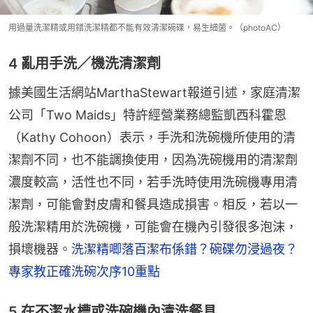
用過量洗潔精或用錯洗潔精都不能有效清潔碗碟，易生細菌。（photoAC）
4 亂用手洗／機洗清潔劑
據美國生活網站MarthaStewart報道引述，家庭清潔
公司「Two Maids」特許經營業務總監凱西科霍恩
（Kathy Cohoon）表示，手洗和洗碗機所使用的清
潔劑不同，也不能調換使用，因為洗碗機用的清潔劑
濃度較高，活性也不同，若手洗時使用洗碗機專用清
潔劑，可能會對皮膚和餐具造成損害。相反，若以一
般洗潔精用於洗碗機，可能會在機內引發很多泡沫，
損壞機器。
洗潔精唧落百潔布係錯？碗碟勿浸過夜？
專家教正確洗碗次序10重點
5 在不潔水槽或洗碗機內清洗餐具