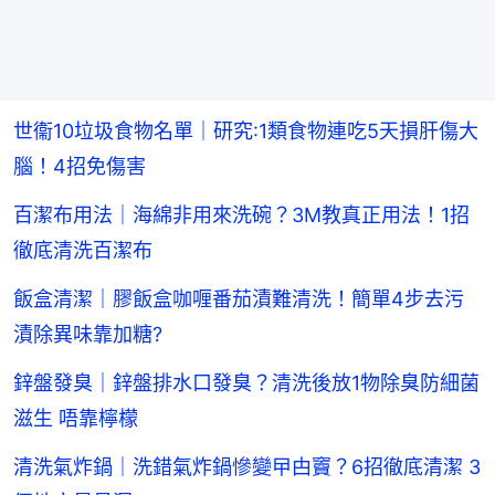
世衞10垃圾食物名單｜研究:1類食物連吃5天損肝傷大
腦！4招免傷害
百潔布用法｜海綿非用來洗碗？3M教真正用法！1招
徹底清洗百潔布
飯盒清潔｜膠飯盒咖喱番茄漬難清洗！簡單4步去污
漬除異味靠加糖?
鋅盤發臭｜鋅盤排水口發臭？清洗後放1物除臭防細菌
滋生 唔靠檸檬
清洗氣炸鍋｜洗錯氣炸鍋慘變曱甴竇？6招徹底清潔 3