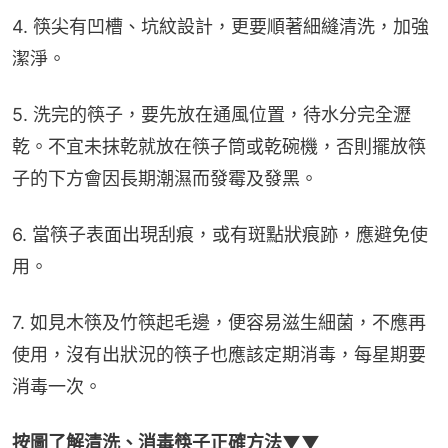
4. 筷尖有凹槽、坑紋設計，更要順著細縫清洗，加強
潔淨。
5. 洗完的筷子，要先放在通風位置，待水分完全瀝
乾。不宜未抹乾就放在筷子筒或乾碗機，否則擺放筷
子的下方會因長期潮濕而發霉及發黑。
6. 當筷子表面出現刮痕，或有斑點狀痕跡，應避免使
用。
7. 如見木筷及竹筷起毛邊，便容易滋生細菌，不應再
使用，沒有出狀況的筷子也應該定期消毒，每星期要
消毒一次。
按圖了解清洗、消毒筷子正確方法▼▼