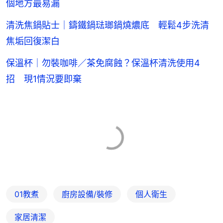
個地方最易漏
清洗焦鍋貼士｜鑄鐵鍋琺瑯鍋燒燶底 輕鬆4步洗清
焦垢回復潔白
保溫杯｜勿裝咖啡／茶免腐蝕？保溫杯清洗使用4
招 現1情況要即棄
01教煮
廚房設備/裝修
個人衛生
家居清潔