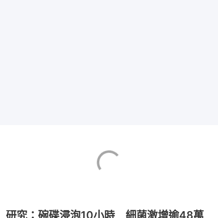
研究：碗碟浸泡10小時 細菌激增逾48萬