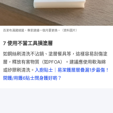
百潔布滿藏細菌，專家建議一個月要更換。（資料圖片）
7 使用不當工具損塗層
如鋼絲刷清洗不沾鍋、塗層餐具等，這樣容易刮傷塗
層，釋放有害物質（如PFOA）。建議應使用軟海綿
或矽膠刷清洗。
入廚貼士｜易潔鑊層層疊漏1步最傷！
開鑊/用鑊6貼士闊身鑊好啲？