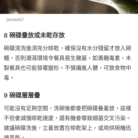
（photoAC）
8 碗碟叠放或未乾存放
碗碟清洗後須充分晾乾，確保沒有水分殘留才放入碗
櫃，否則潮濕環境令餐具易生黴菌，如黃麴毒素，木
製餐具也可能發霉變形。不慎攝進人體，可致食物中
毒。
9 碗碟層層疊
可能沒有足夠空間，洗碗後都會把碗碟叠着放，這樣
不但會減慢晾乾速度，還有機會導致細菌交叉污染。
建議碗碟洗後，立着放置在晾乾架上，或用烘碗機迅
速弄乾。