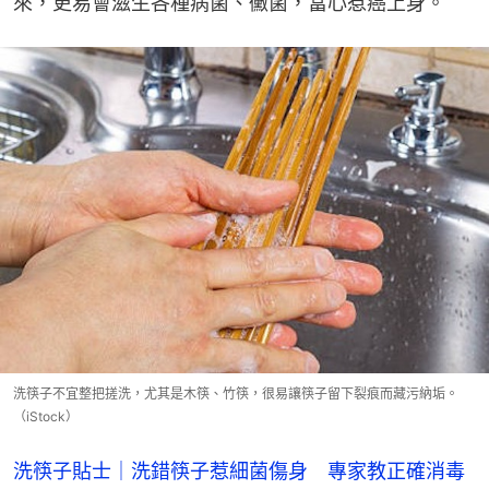
來，更易會滋生各種病菌、黴菌，當心惹癌上身。
洗筷子不宜整把搓洗，尤其是木筷、竹筷，很易讓筷子留下裂痕而藏污納垢。
（iStock）
洗筷子貼士｜洗錯筷子惹細菌傷身　專家教正確消毒