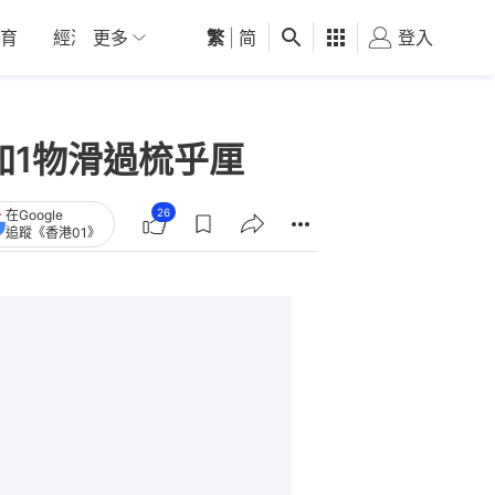
育
經濟
更多
01深圳
繁
觀點
|
简
健康
好食玩飛
登入
女
加1物滑過梳乎厘
26
在Google
追蹤《香港01》