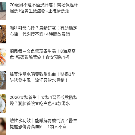
70歲男不煙不酒患肝癌！醫揭保溫杯
漏洗1位置生致癌物+正確清洗法
咖啡引發心悸？最新研究：有助穩定
心律 代謝慢不宜+4時間飲最錯
網民煮三文魚驚現寄生蟲！8海產高
危1種恐致膽管癌！食安預防4招
綠豆沙當水喝竟致腦出血！醫揭3陷
阱誘發中風 流汗只飲水最錯！
2026立秋養生｜立秋4習俗咬秋防秋
燥？潤肺養陰宜吃白色+6款湯水
鹼性水功效｜能緩解胃酸倒流？醫生
提醒恐傷腎高血鉀 1類人不宜