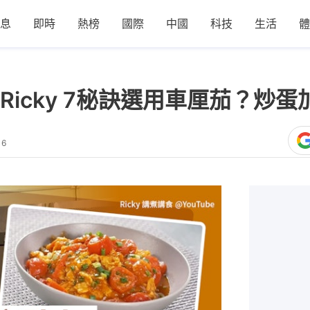
息
即時
熱榜
國際
中國
科技
生活
體
icky 7秘訣選用車厘茄？炒蛋
16