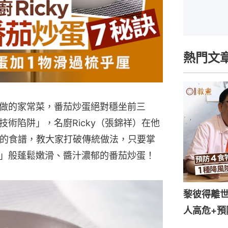
熱門文
做的家常菜，番茄炒蛋絕對穩坐前三
術陷阱」，名廚Ricky（張錦祥）在他
失敗的食譜，教大家打破傳統做法，只要掌
」般蓬鬆嫩滑、醬汁濃郁的番茄炒蛋！
黎彼得離世
人高危+預