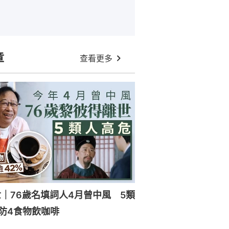
章
查看更多
｜76歲名填詞人4月曾中風 5類
防4食物飲咖啡