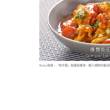
Ricky食譜，「梳乎厘」般蓬鬆嫩滑、醬汁濃郁的番茄炒蛋