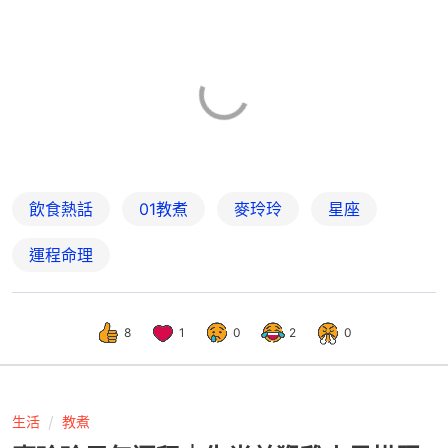
飲食熱話
01教煮
麥玲玲
星座
運程命理
8
1
0
2
0
生活
教煮