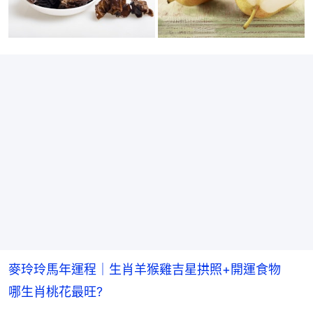
麥玲玲馬年運程｜生肖羊猴雞吉星拱照+開運食物
哪生肖桃花最旺?