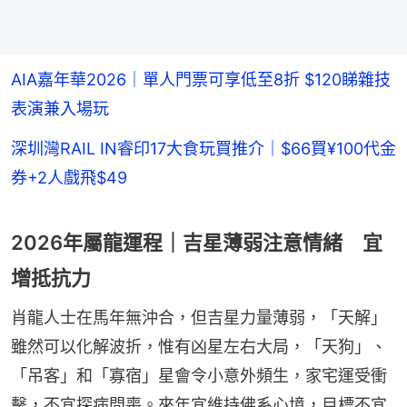
AIA嘉年華2026｜單人門票可享低至8折 $120睇雜技
表演兼入場玩
深圳灣RAIL IN睿印17大食玩買推介｜$66買¥100代金
券+2人戲飛$49
2026年屬龍運程｜吉星薄弱注意情緒 宜
增抵抗力
肖龍人士在馬年無沖合，但吉星力量薄弱，「天解」
雖然可以化解波折，惟有凶星左右大局，「天狗」、
「吊客」和「寡宿」星會令小意外頻生，家宅運受衝
擊，不宜探病問喪。來年宜維持佛系心境，目標不宜