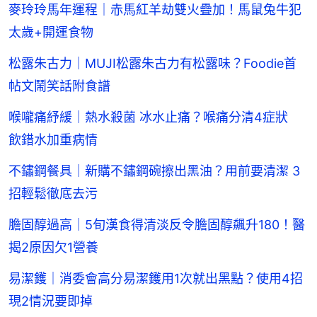
麥玲玲馬年運程｜赤馬紅羊劫雙火疊加！馬鼠兔牛犯
太歲+開運食物
松露朱古力｜MUJI松露朱古力有松露味？Foodie首
帖文鬧笑話附食譜
喉嚨痛紓緩｜熱水殺菌 冰水止痛？喉痛分清4症狀
飲錯水加重病情
不鏽鋼餐具｜新購不鏽鋼碗擦出黑油？用前要清潔 3
招輕鬆徹底去污
膽固醇過高｜5旬漢食得清淡反令膽固醇飆升180！醫
揭2原因欠1營養
易潔鑊｜消委會高分易潔鑊用1次就出黑點？使用4招
現2情況要即掉