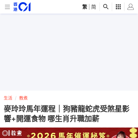
繁
|
简
生活
教煮
麥玲玲馬年運程｜狗豬龍蛇虎受煞星影
響+開運食物 哪生肖升職加薪