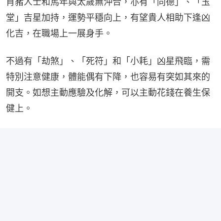
肖豬人士和馬年與太歲無沖合，亦有「同德」、「玉
堂」吉星加持，運勢平穩向上，有望貴人相助下逢凶
化吉，在職場上一展身手。
不過有「劫煞」、「死符」和「小耗」凶星飛臨，需
特別注意健康，體能偶有下降，也容易有突如其來的
開支。如想主動應驗及化解，可以主動花錢在養生保
健上。