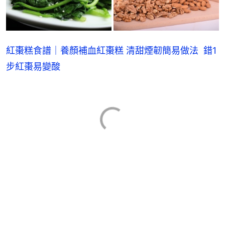
紅棗糕食譜｜養顏補血紅棗糕 清甜煙韌簡易做法‎  錯1
步紅棗易變酸