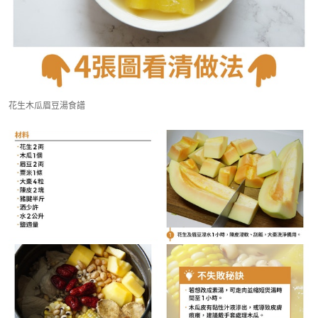
花生木瓜眉豆湯食譜