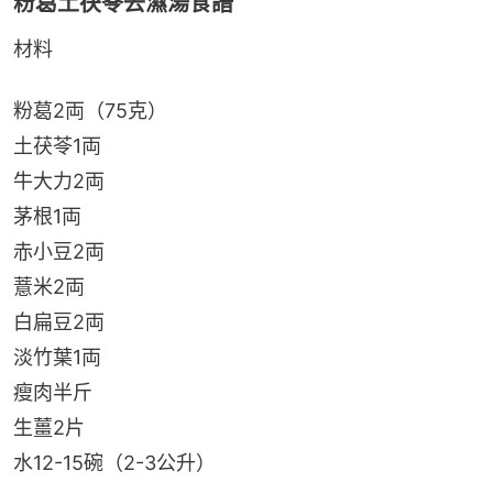
粉葛土茯苓去濕湯食譜
材料
粉葛2両（75克）
土茯苓1両
牛大力2両
茅根1両
赤小豆2両
薏米2両
白扁豆2両
淡竹葉1両
瘦肉半斤
生薑2片
水12-15碗（2-3公升）