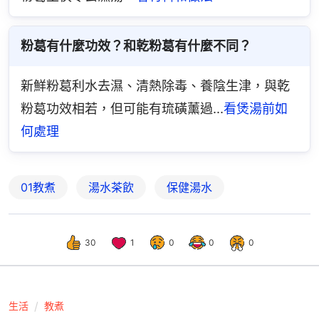
粉葛有什麼功效？和乾粉葛有什麼不同？
新鮮粉葛利水去濕、清熱除毒、養陰生津，與乾
粉葛功效相若，但可能有琉磺薰過...
看煲湯前如
何處理
01教煮
湯水茶飲
保健湯水
30
1
0
0
0
生活
教煮