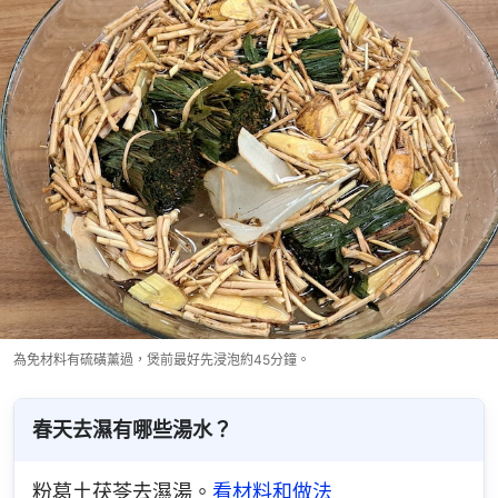
為免材料有硫磺薰過，煲前最好先浸泡約45分鐘。
春天去濕有哪些湯水？
粉葛土茯苓去濕湯。
看材料和做法