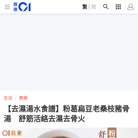
繁
|
简
生活
教煮
【去濕湯水食譜】粉葛扁豆老桑枝豬骨
湯 舒筋活絡去濕去骨火