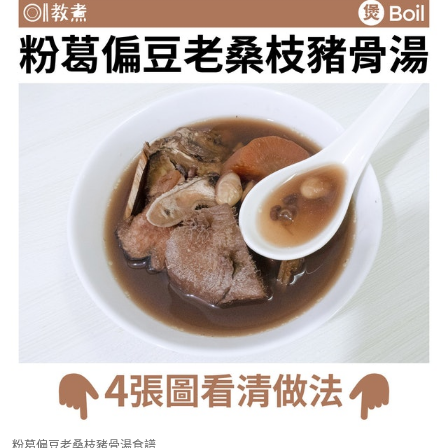
粉葛偏豆老桑枝豬骨湯食譜