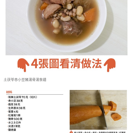
土茯苓赤小豆豬湯骨湯食譜