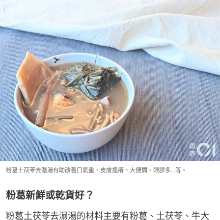
粉葛土茯苓去濕湯有助改善口氣重、皮膚搔癢、大便爛、眼膠多...等。
粉葛新鮮或乾貨好？
粉葛土茯苓去濕湯的材料主要有粉葛、土茯苓、牛大