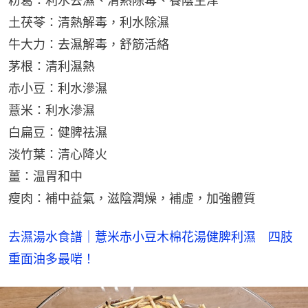
粉葛：利水去濕、清熱除毒、養陰生津
土茯苓：清熱解毒，利水除濕
牛大力：去濕解毒，舒筋活絡
茅根：清利濕熱
赤小豆：利水滲濕
薏米：利水滲濕
白扁豆：健脾祛濕
淡竹葉：清心降火
薑：温胃和中
瘦肉：補中益氣，滋陰潤燥，補虛，加強體質
去濕湯水食譜｜薏米赤小豆木棉花湯健脾利濕　四肢
重面油多最啱！