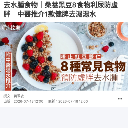
去水腫食物｜桑葚黑豆8食物利尿防虛
胖 中醫推介1款健脾去濕湯水
撰文：
黃翠衣
出版：
2026-07-18 12:00
更新：
2026-07-18 12:00