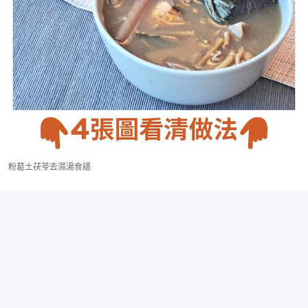
粉葛土茯苓去濕湯食譜