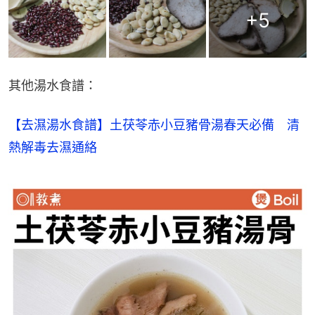
+
5
其他湯水食譜：
【去濕湯水食譜】土茯苓赤小豆豬骨湯春天必備　清
熱解毒去濕通絡