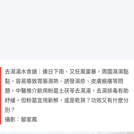
去濕湯水食譜｜連日下雨、又狂風雷暴，周圍濕濕黏
黏，容易導致胃脹濕熱、誘發濕疹、皮膚痕癢等問
題，中醫推介飲用粉葛土茯苓去濕湯，去濕排毒有助
紓緩。但粉葛宜用新鮮，或是乾貨？功效又有什麼分
別？
攝影：鄒家鳳