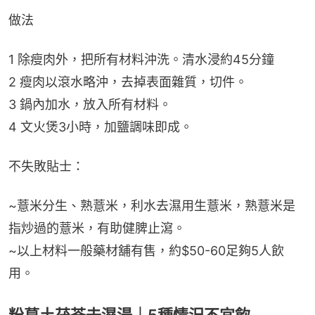
做法
1 除瘦肉外，把所有材料沖洗。清水浸約45分鐘
2 瘦肉以滾水略沖，去掉表面雜質，切件。
3 鍋內加水，放入所有材料。
4 文火煲3小時，加鹽調味即成。
不失敗貼士：
~薏米分生、熟薏米，利水去濕用生薏米，熟薏米是
指炒過的薏米，有助健脾止瀉。
~以上材料一般藥材舖有售，約$50-60足夠5人飲
用。