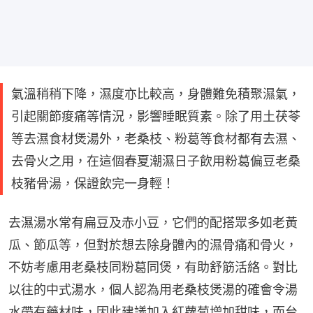
氣溫稍稍下降，濕度亦比較高，身體難免積聚濕氣，
引起關節痠痛等情況，影響睡眠質素。除了用土茯苓
等去濕食材煲湯外，老桑枝、粉葛等食材都有去濕、
去骨火之用，在這個春夏潮濕日子飲用粉葛偏豆老桑
枝豬骨湯，保證飲完一身輕！
去濕湯水常有扁豆及赤小豆，它們的配搭眾多如老黃
瓜、節瓜等，但對於想去除身體內的濕骨痛和骨火，
不妨考慮用老桑枝同粉葛同煲，有助舒筋活絡。對比
以往的中式湯水，個人認為用老桑枝煲湯的確會令湯
水帶有藥材味，因此建議加入紅蘿蔔增加甜味，而台