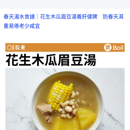
春天湯水食譜｜花生木瓜眉豆湯養肝健脾　防春天濕
重易倦老少咸宜