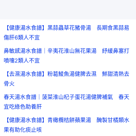
【健康湯水食譜】黑蒜蟲草花豬骨湯 長期食黑蒜易
傷肝6類人不宜
鼻敏感湯水食譜｜辛夷花淮山無花果湯 紓緩鼻塞打
噴嚏2類人不宜
【去濕湯水食譜】粉葛鯪魚湯健脾去濕 鮮甜清熱去
骨火
春天湯水食譜｜菠菜淮山杞子蛋花湯健脾補氣 春天
宜吃綠色助養肝
【健康湯水食譜】青橄欖桔餅蘋果湯 醃製甘橘類水
果有助化痰止咳