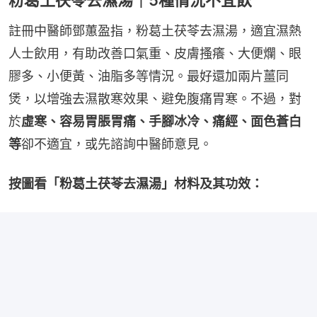
粉葛土茯苓去濕湯｜5種情況不宜飲
註冊中醫師鄧蕙盈指，粉葛土茯苓去濕湯，適宜濕熱
人士飲用，有助改善口氣重、皮膚搔癢、大便爛、眼
膠多、小便黃、油脂多等情況。最好還加兩片薑同
煲，以增強去濕散寒效果、避免腹痛胃寒。不過，對
於
虛寒、容易胃脹胃痛、手腳冰冷、痛經、面色蒼白
等
卻不適宜，或先諮詢中醫師意見。
按圖看「粉葛土茯苓去濕湯」材料及其功效：