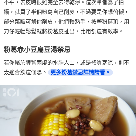
不平，去皮時很難完全去得乾淨。這次筆者為了拍
攝，就買了半個粉葛自己削皮，不過要是你想偷懶，
部分菜販可幫你削皮，他們較熟手，按著粉葛頂，用
刀仔輕輕鬆鬆就將粉葛皮扯出，比用刨還有效率。
粉葛赤小豆扁豆湯禁忌
若你屬於脾腎兩虛的水腫人士，或是體質寒涼，則不
太適合飲這個湯。
更多粉葛禁忌詳情請看。