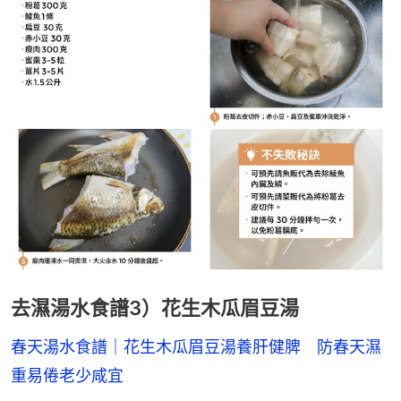
去濕湯水食譜3）花生木瓜眉豆湯
春天湯水食譜｜花生木瓜眉豆湯養肝健脾　防春天濕
重易倦老少咸宜