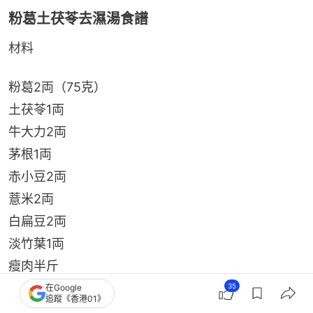
粉葛土茯苓去濕湯食譜
材料
粉葛2両（75克）
土茯苓1両
牛大力2両
茅根1両
赤小豆2両
薏米2両
白扁豆2両
淡竹葉1両
瘦肉半斤
生薑2片
35
在Google
追蹤《香港01》
水12-15碗（2-3公升）