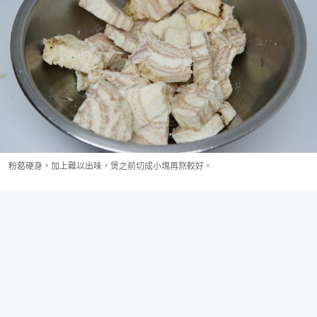
粉葛硬身，加上難以出味，煲之前切成小塊再熬較好。