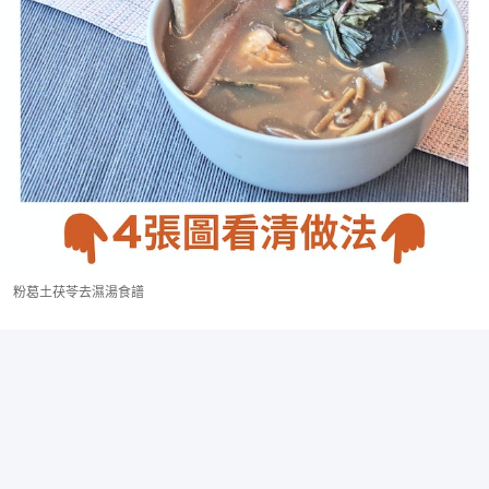
粉葛土茯苓去濕湯食譜