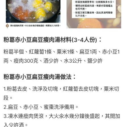
粉葛赤小豆扁豆瘦肉湯材料(3-4人份)：
粉葛半個、紅蘿蔔1條、粟米1條、扁豆1両、赤小豆1
両、瘦肉300克、酒少許、水3公升、鹽少許
粉葛赤小豆扁豆瘦肉湯做法：
1.粉葛去皮、洗淨及切塊，紅蘿蔔去皮切塊，粟米切
段。
2.扁豆、赤小豆、蜜棗洗淨備用。
3.凍水連瘦肉煲滾，大火氽水幾分鐘後盛起，其間加
入少許酒。