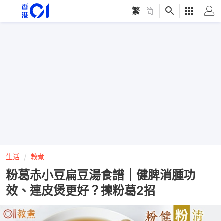
繁
|
简
生活
教煮
粉葛赤小豆扁豆湯食譜｜健脾消腫功
效、連皮煲更好？揀粉葛2招