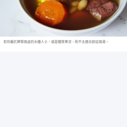
若你屬於脾腎兩虛的水腫人士，或是體質寒涼，則不太適合飲這個湯。