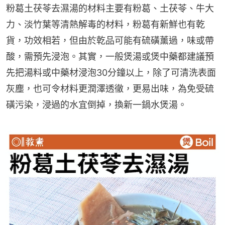
粉葛土茯苓去濕湯的材料主要有粉葛、土茯苓、牛大
力、淡竹葉等清熱解毒的材料，粉葛有新鮮也有乾
貨，功效相若，但由於乾品可能有硫磺薰過，味或帶
酸，需預先浸泡。其實，一般煲湯或煲中藥都建議預
先把湯料或中藥材浸泡30分鐘以上，除了可清洗表面
灰塵，也可令材料更潤澤透徹，更易出味，為免受硫
磺污染，浸過的水宜倒掉，換新一鍋水煲湯。