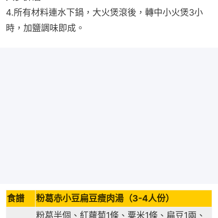
4.所有材料連水下鍋，大火煲滾後，轉中小火煲3小
時，加鹽調味即成。
食譜
粉葛赤小豆扁豆瘦肉湯（3-4人份）
粉葛半個、紅蘿蔔1條、粟米1條、扁豆1兩、