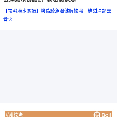
【祛濕湯水食譜】粉葛鯪魚湯健脾袪濕　鮮甜清熱去
骨火