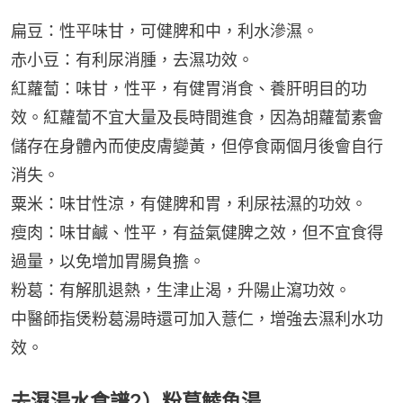
扁豆：性平味甘，可健脾和中，利水滲濕。
赤小豆：有利尿消腫，去濕功效。
紅蘿蔔：味甘，性平，有健胃消食、養肝明目的功
效。紅蘿蔔不宜大量及長時間進食，因為胡蘿蔔素會
儲存在身體內而使皮膚變黃，但停食兩個月後會自行
消失。
粟米：味甘性涼，有健脾和胃，利尿祛濕的功效。
瘦肉：味甘鹹、性平，有益氣健脾之效，但不宜食得
過量，以免增加胃腸負擔。
粉葛：有解肌退熱，生津止渴，升陽止瀉功效。
中醫師指煲粉葛湯時還可加入薏仁，增強去濕利水功
效。
去濕湯水食譜2）粉葛鯪魚湯