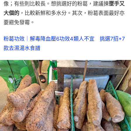
像；有些則比較長。想挑選好的粉葛，建議揀
墜手又
大個的
，比較新鮮和多水分。其次，粉葛表面最好亦
要避免發霉。
粉葛功效｜解毒降血壓6功效4類人不宜　挑選7招+7
款去濕湯水食譜