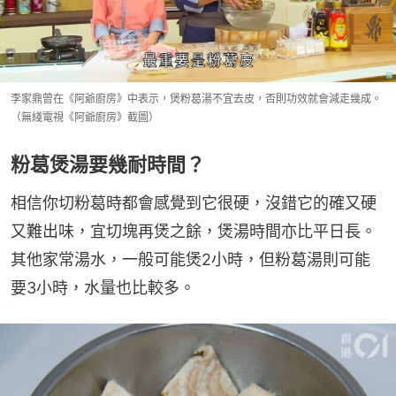
李家鼎曾在《阿爺廚房》中表示，煲粉葛湯不宜去皮，否則功效就會減走幾成。
（無綫電視《阿爺廚房》截圖）
粉葛煲湯要幾耐時間？
相信你切粉葛時都會感覺到它很硬，沒錯它的確又硬
又難出味，宜切塊再煲之餘，煲湯時間亦比平日長。
其他家常湯水，一般可能煲2小時，但粉葛湯則可能
要3小時，水量也比較多。