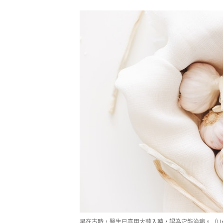
早在古時，醫生已喜用大蒜入藥，認為它能治病。（Unsp