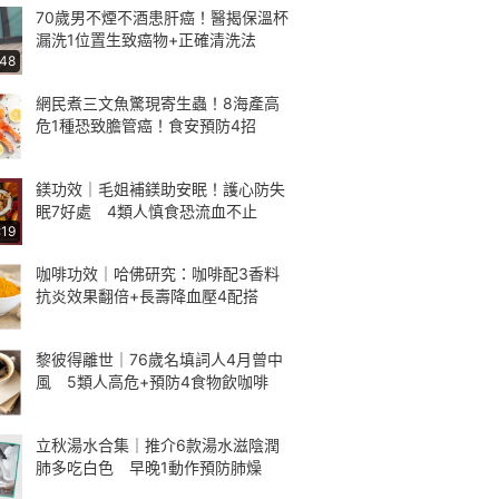
70歲男不煙不酒患肝癌！醫揭保溫杯
漏洗1位置生致癌物+正確清洗法
:48
網民煮三文魚驚現寄生蟲！8海產高
危1種恐致膽管癌！食安預防4招
鎂功效｜毛姐補鎂助安眠！護心防失
眠7好處 4類人慎食恐流血不止
:19
咖啡功效｜哈佛研究：咖啡配3香料
抗炎效果翻倍+長壽降血壓4配搭
黎彼得離世｜76歲名填詞人4月曾中
風 5類人高危+預防4食物飲咖啡
立秋湯水合集｜推介6款湯水滋陰潤
肺多吃白色 早晚1動作預防肺燥