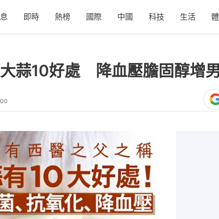
息
即時
熱榜
國際
中國
科技
生活
體
大蒜10好處 降血壓膽固醇增男
:00