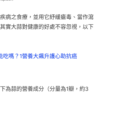
疾病之食療，並用它紓緩瘡毒、當作瀉
其實大蒜對健康的好處不容忽視，以下
能吃嗎？1營養大飆升護心助抗癌
下為蒜的營養成分（分量為1瓣，約3