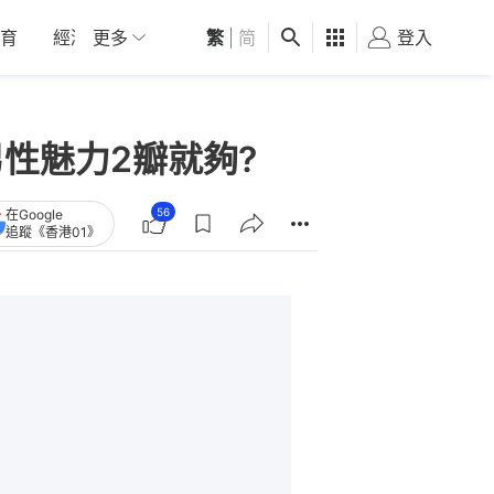
育
經濟
更多
01深圳
繁
觀點
|
简
健康
好食玩飛
登入
女
性魅力2瓣就夠?
56
在Google
追蹤《香港01》