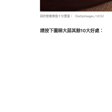
蒜的營養價值十分豐富。（GettyImages / VCG）
請按下圖睇大蒜其餘10大好處：