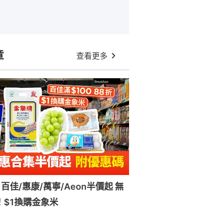
章
查看更多
百佳/惠康/萬寧/Aeon半價起 無
！$1換購金象米