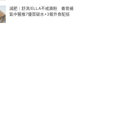
減肥｜舒淇/ELLA不戒澱粉 養胃補
氣中醫推7優質碳水+3餐外食配搭