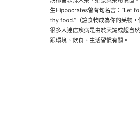
說都曾以蒜入藥，推崇其藥用價值。
生Hippocrates曾有句名言：“Let food b
thy food.”（讓食物成為你的
很多人迷信疾病是由於天譴或超自然力量
跟環境、飲食、生活習慣有關。