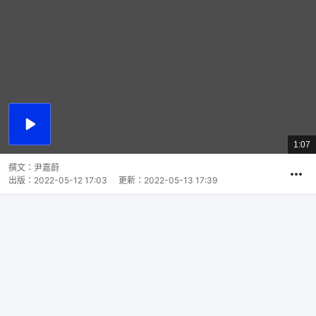
播
放
1:07
總
影
共
片
時
撰文：
尹嘉蔚
間
出版：
2022-05-12 17:03
更新：
2022-05-13 17:39