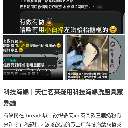
科技海綿｜天仁茗茶疑用科技海綿洗廚具惹
熱議
有網民在threads以「飲得多天××茶同飲三鹿奶粉冇
分別？」為題指，該茶飲店的員工用科技海綿來擦茶