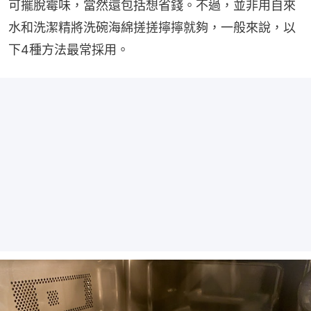
可擺脫霉味，當然還包括想省錢。不過，並非用自來
水和洗潔精將洗碗海綿搓搓擰擰就夠，一般來說，以
下4種方法最常採用。