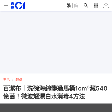
繁
|
简
生活
教煮
百潔布｜洗碗海綿髒過馬桶1cm³藏540
億菌！微波爐漂白水消毒4方法