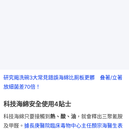
研究揭洗碗3大常見錯誤海綿比厠板更髒　叠著/立著
放細菌差70倍！
科技海綿安全使用4貼士
科技海綿只要接觸到
熱、酸、油
，就會釋出三聚氰胺
及甲醛。
據長庚醫院臨床毒物中心主任顏宗海醫生表