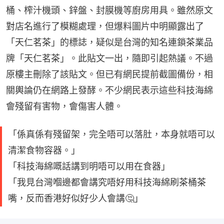
桶、榨汁機頭、鋅盤、封膜機等廚房用具。雖然原文
對店名進行了模糊處理，但爆料圖片中明顯露出了
「天仁茗茶」的標誌，疑似是台灣的知名連鎖茶業品
牌「天仁茗茶」。此貼文一出，隨即引起熱議。不過
原樓主刪除了該貼文。但已有網民提前截圖備份，相
關輿論仍在網路上發酵。不少網民表示這些科技海綿
會殘留有害物，會傷害人體。
「係真係有殘留架，完全唔可以落肚，本身就唔可以
清潔食物容器。」
「科技海綿嘅話講到明唔可以用在食器」
「我見台灣嗰邊都會講究唔好用科技海綿刷茶桶茶
嘴，反而香港好似好少人會講🤔」