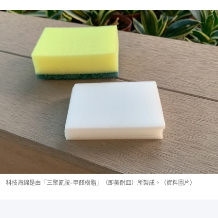
科技海綿是由「三聚氰胺-甲醛樹脂」（即美耐皿）所製成。（資料圖片）