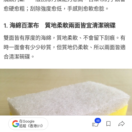
愈硬愈粗；刮除強度愈低，手感則愈軟愈腍。
1. 海綿百潔布 質地柔軟兩面皆宜清潔碗碟
雙面皆有厚度的海綿，質地柔軟、不會留下刮痕。有
時一面會有少少砂質，但質地仍柔軟、所以兩面皆適
合清潔碗碟。
48
在Google
追蹤《香港01》