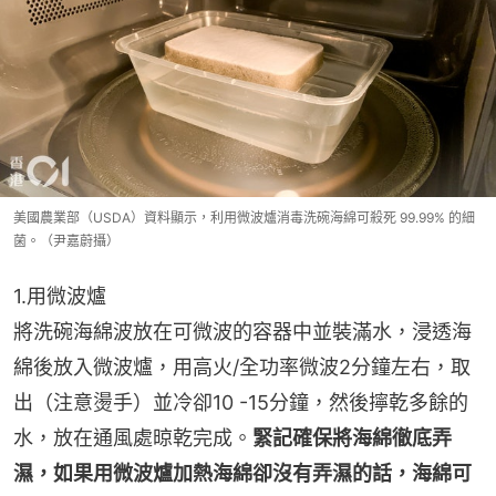
美國農業部（USDA）資料顯示，利用微波爐消毒洗碗海綿可殺死 99.99% 的細
菌。（尹嘉蔚攝）
1.用微波爐
將洗碗海綿波放在可微波的容器中並裝滿水，浸透海
綿後放入微波爐，用高火/全功率微波2分鐘左右，取
出（注意燙手）並冷卻10 -15分鐘，然後擰乾多餘的
水，放在通風處晾乾完成。
緊記確保將海綿徹底弄
濕，如果用微波爐加熱海綿卻沒有弄濕的話，海綿可