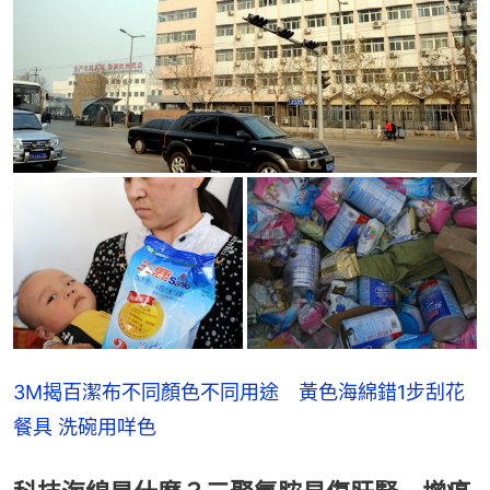
3M揭百潔布不同顏色不同用途　黃色海綿錯1步刮花
餐具 洗碗用咩色