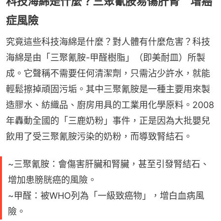
科技海綿是什麼？三聚氰胺易傷肝腎 增癌
症風險
究竟這些科技海綿是什麼？對人體有什麼危害？科技
海綿是由「三聚氰胺-甲醛樹脂」（即美耐皿）所製
成。它聲稱不需要任何清潔劑，只需沾少許水，就能
輕鬆擦掉頑固污垢。其中三聚氰胺是一種主要用來製
造膠水、紡織品、廚房用具的工業用化學原料。2008
年轟動全國的「三鹿奶粉」事件，正是因為大批嬰兒
飲用了受三聚氰胺污染的奶粉，而導致腎結石。
~三聚氰胺：會傷害肝臟和腎臟，甚至引發腎結石、
增加患膀胱癌的風險。
~甲醛：被WHO列為「一級致癌物」，增白血病風
險。