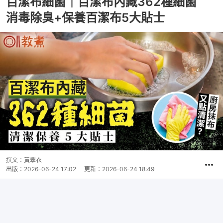
百潔布細菌｜百潔布內藏362種細菌
消毒除臭+保養百潔布5大貼士
撰文：
黃翠衣
出版：
2026-06-24 17:02
更新：
2026-06-24 18:49