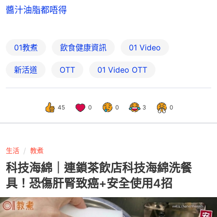
醬汁油脂都唔得
01教煮
飲食健康資訊
01 Video
新活道
OTT
01‌ ‌Video‌ ‌OTT
45
0
0
3
0
生活
教煮
科技海綿｜連鎖茶飲店科技海綿洗餐
具！恐傷肝腎致癌+安全使用4招