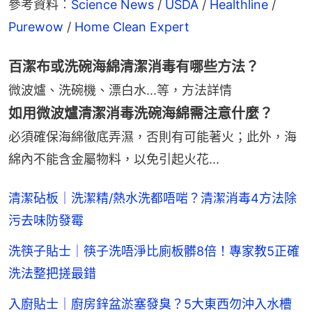
參考資料︰
Science News
 / 
USDA 
/ 
Healthline
 / 
Purewow
 / 
Home Clean Expert
百潔布或洗碗海綿清潔消毒有哪些方法？
微波爐、洗碗機、漂白水...等，
方法詳情
如用微波爐清潔消毒洗碗海綿需注意什麼？
必須確保海綿徹底弄濕，否則有可能著火；此外，海
綿內不能含金屬物料，以免引起火花...
清潔砧板｜洗潔精/熱水洗都唔啱？清潔消毒4方法除
污去味防發霉
洗筷子貼士｜筷子洗唔淨比廁板髒8倍！專家教5正確
洗法整把搓最錯
入廚貼士｜廚房鋅盆淤塞發臭？5大東西勿沖入水槽