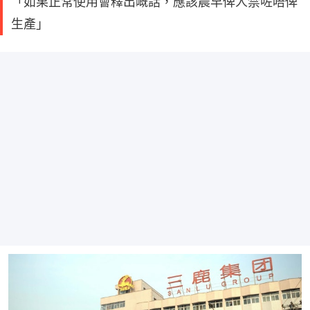
「如果正常使用會釋出嘅話，應該晨早俾人禁咗唔俾
生產」