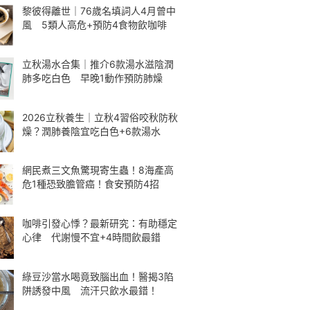
黎彼得離世｜76歲名填詞人4月曾中
風 5類人高危+預防4食物飲咖啡
立秋湯水合集｜推介6款湯水滋陰潤
肺多吃白色 早晚1動作預防肺燥
2026立秋養生｜立秋4習俗咬秋防秋
燥？潤肺養陰宜吃白色+6款湯水
網民煮三文魚驚現寄生蟲！8海產高
危1種恐致膽管癌！食安預防4招
咖啡引發心悸？最新研究：有助穩定
心律 代謝慢不宜+4時間飲最錯
綠豆沙當水喝竟致腦出血！醫揭3陷
阱誘發中風 流汗只飲水最錯！