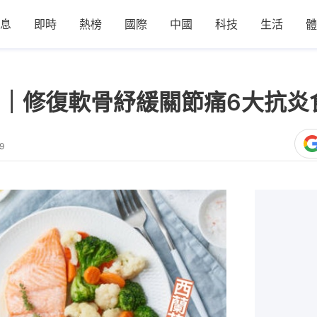
息
即時
熱榜
國際
中國
科技
生活
體
｜修復軟骨紓緩關節痛6大抗炎
9