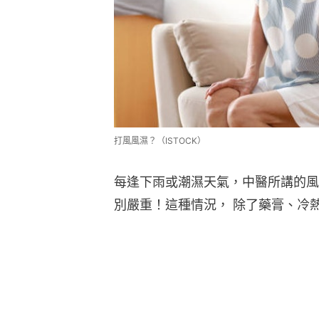
打風風濕？（ISTOCK）
每逢下雨或潮濕天氣，中醫所講的風
別嚴重！這種情況， 除了藥膏、冷