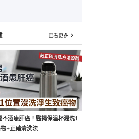
章
查看更多
煙不酒患肝癌！醫揭保溫杯漏洗1
物+正確清洗法