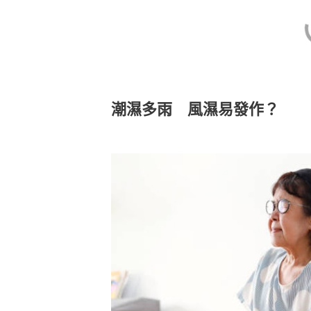
潮濕多雨 風濕易發作？