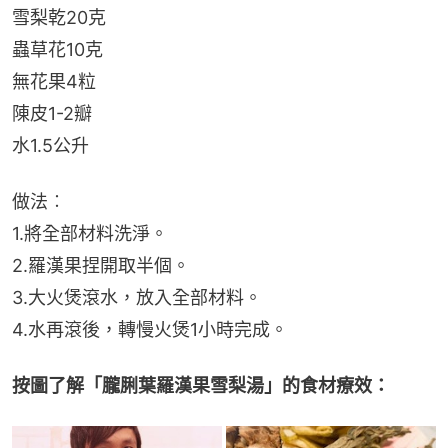
雪梨乾20克
蟲草花10克
無花果4粒
陳皮1-2瓣
水1.5公升
做法︰
1.將全部材料洗淨。
2.羅漢果捏開取半個。
3.大火煲滾水，放入全部材料。
4.水再滾後，轉慢火煲1小時完成。
按圖了解「朧脷葉羅漢果雪梨湯」的食材療效：