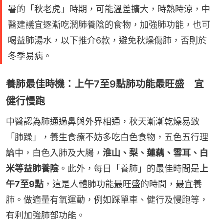
暑的「秋老虎」時期，可能溫差擴大，時熱時涼，中
醫建議宜逐漸吃潤肺養陰的食物，加強肺功能，也可
喝益肺湯水，以下推介6款，避免秋燥傷肺，否則於
冬季易病。
養肺最佳時機：上午7至9點肺功能最旺盛 宜
健行慢跑
中醫認為肺通過鼻與外界相通，秋天漸漸乾燥易致
「肺躁」，養生食療不妨多吃白色食物，五色五行理
論中，白色入肺及大腸，
淮山、梨、蓮藕、雪耳、白
米等益肺養陰
。此外，每日「養肺」的最佳時間是
上
午7至9點
，這是人體肺功能最旺盛的時間，最宜養
肺。做適量有氧運動，例如踩單車、健行及慢跑等，
有利加強肺部功能。