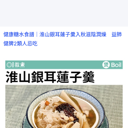
健康糖水食譜｜淮山銀耳蓮子羹入秋滋陰潤燥　益肺
健脾2類人忌吃