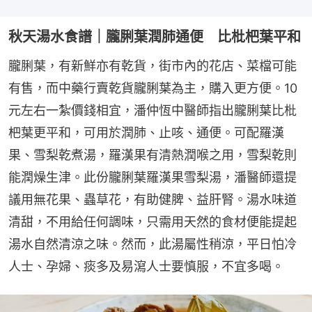
秋天湯水食譜｜朧脷葉潤肺通便 比枇杷葉平和
朧脷葉，有新鮮亦有乾貨，街市內的花店、菜檔可能
有售，而中藥行賣乾貨朧脷葉為主，購入更方便。10
元左右一紮價錢相宜，潘仲恆中醫師指出朧脷葉比枇
杷葉更平和，可用於潤肺、止咳、通便。可配羅漢
果、雪梨乾煮湯，羅漢果有清熱潤喉之用，雪梨乾則
能潤燥生津。此份朧脷葉羅漢果雪梨湯，潘醫師還提
議用無花果、蟲草花，有助健脾、益肝腎。湯水味道
清甜，不用給任何調味，只需用天然的食材便能提起
湯水自然清涼之味。然而，此湯屬性稍涼，平日怕冷
人士、孕婦、痰多及易瀉人士要慎服，不宜多喝。