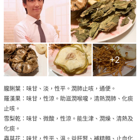
+
2
朧脷葉：味甘、淡，性平。潤肺止咳，通便。
羅漢果：味甘，性涼。助滋潤喉嚨，清熱潤肺、化痰
止咳。
雪梨乾：味甘、微酸，性涼。能生津、潤燥、清熱及
化痰。
蟲草花：味甘，性平、溫。益肝腎、補精髓、止血化