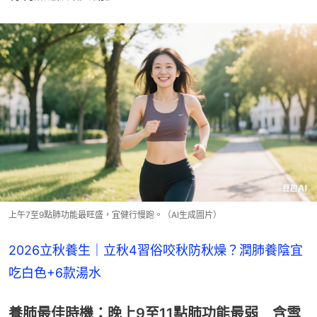
上午7至9點肺功能最旺盛，宜健行慢跑。（AI生成圖片）
2026立秋養生｜立秋4習俗咬秋防秋燥？潤肺養陰宜
吃白色+6款湯水
養肺最佳時機：晚上9至11點肺功能最弱 含雪