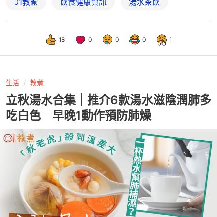
01教煮
飲食健康資訊
湯水茶飲
18
0
0
0
1
生活
教煮
立秋湯水合集｜推介6款湯水滋陰潤肺多
吃白色 早晚1動作預防肺燥