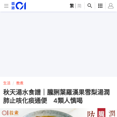
繁
|
简
生活
教煮
秋天湯水食譜｜朧脷葉羅漢果雪梨湯潤
肺止咳化痰通便 4類人慎喝