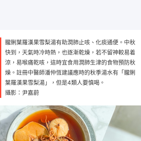
朧脷葉羅漢果雪梨湯有助潤肺止咳、化痰通便。中秋
快到，天氣時冷時熱，也逐漸乾燥，若不留神較易着
涼，易喉痛乾咳，這時宜食用潤肺生津的食物預防秋
燥。註冊中醫師潘仲恆建議應時的秋季湯水有「朧脷
葉羅漢果雪梨湯」，但是4類人要慎喝。
攝影：尹嘉蔚