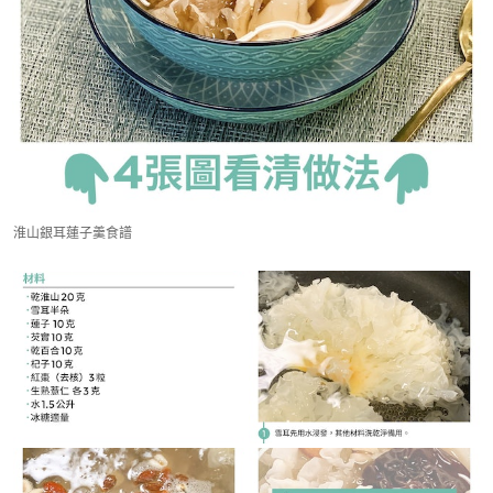
淮山銀耳蓮子羹食譜