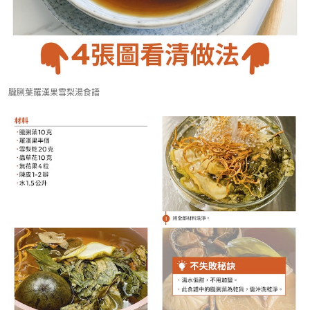
朧脷葉羅漢果雪梨湯食譜