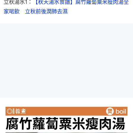
立秋湯水1：
【秋天湯水食譜】腐竹蘿蔔粟米瘦肉湯全
家啱飲　立秋前後潤肺去濕