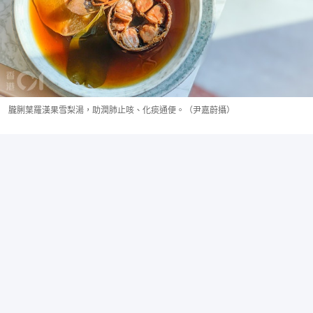
朧脷葉羅漢果雪梨湯，助潤肺止咳、化痰通便。（尹嘉蔚攝）