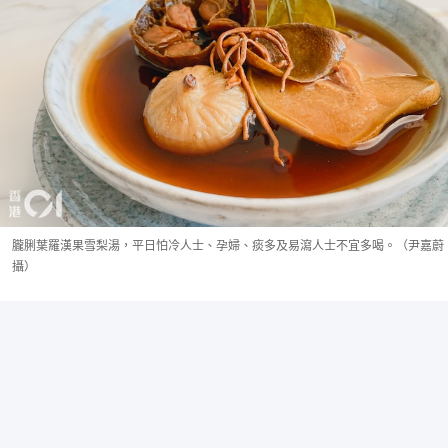
朧脷葉羅漢果雪梨湯，平日怕冷人士、孕婦、痰多及易瀉人士不宜多喝。（尹嘉蔚
攝）