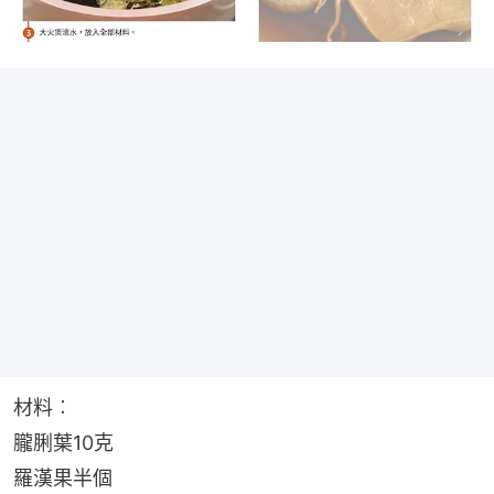
材料︰
朧脷葉10克
羅漢果半個