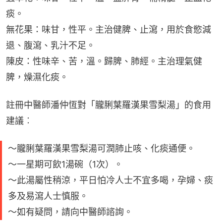
痰。
無花果：味甘，性平。主治健脾、止瀉，用於食慾減
退、腹瀉、乳汁不足。
陳皮：性味辛、苦，溫。歸脾、肺經。主治理氣健
脾，燥濕化痰。
註冊中醫師潘仲恆對「朧脷葉羅漢果雪梨湯」的食用
建議︰
～朧脷葉羅漢果雪梨湯可潤肺止咳、化痰通便。
～一星期可飲1湯碗（1次）。
～此湯屬性稍涼，平日怕冷人士不宜多喝，孕婦、痰
多及易瀉人士慎服。
～如有疑問，請向中醫師諮詢。