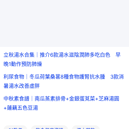
立秋湯水合集｜推介6款湯水滋陰潤肺多吃白色 早
晚1動作預防肺燥
利尿食物｜冬瓜荷葉桑葚8種食物護腎抗水腫 3款消
暑湯水改善虛胖
中秋素食譜｜南瓜蒸素排骨+金銀蛋莧菜+芝麻湯圓
+蓮藕五色豆湯