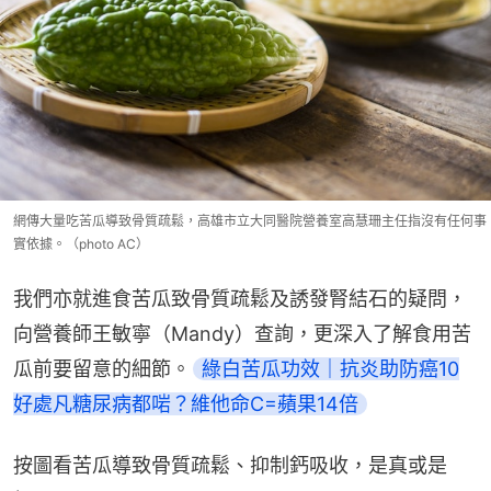
網傳大量吃苦瓜導致骨質疏鬆，高雄市立大同醫院營養室高慧珊主任指沒有任何事
實依據。（photo AC）
我們亦就進食苦瓜致骨質疏鬆及誘發腎結石的疑問，
向營養師王敏寧（Mandy）查詢，更深入了解食用苦
瓜前要留意的細節。
綠白苦瓜功效｜抗炎助防癌10
好處凡糖尿病都啱？維他命C=蘋果14倍
按圖看苦瓜導致骨質疏鬆、抑制鈣吸收，是真或是