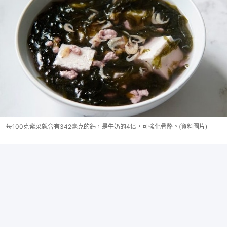
每100克紫菜就含有342毫克的鈣，是牛奶的4倍，可強化骨骼。(資料圖片)