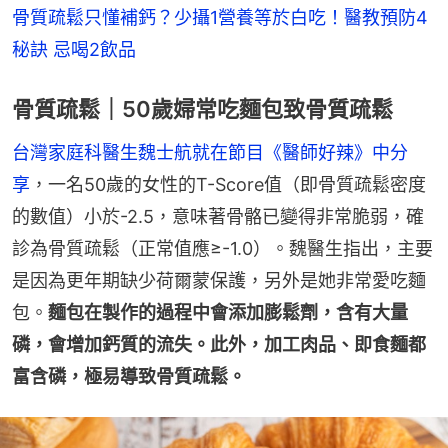
骨質疏鬆只懂補鈣？少攝1營養等於白吃！醫教預防4
秘訣 忌喝2飲品
骨質疏鬆｜50歲婦常吃麵包致骨質疏鬆
台灣家庭科醫生魏士航就在節目《醫師好辣》中分
享
，一名50歲的女性的T-Score值（即骨質疏鬆密度
的數值）小於-2.5，意味著骨骼已變得非常脆弱，確
診為骨質疏鬆（正常值應≥-1.0）。魏醫生指出，主要
是因為更年期缺少荷爾蒙保護，另外是她非常愛吃麵
包。
麵包在製作的過程中會添加膨鬆劑，含有大量
磷，會增加鈣質的流失。此外，加工肉品、即食麵都
富含磷，極易導致骨質疏鬆。