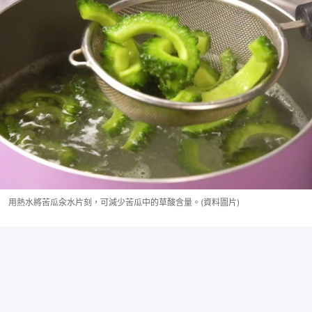
用熱水將苦瓜汆水片刻，可減少苦瓜中的草酸含量。(資料圖片)