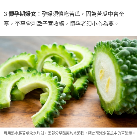
3 
懷孕期婦女：
孕婦須慎吃苦瓜，因為苦瓜中含奎
寧，奎寧會刺激子宮收縮，懷孕者須小心為要。
可用熱水將苦瓜汆水片刻，因部分草酸屬於水溶性，藉此可減少苦瓜中的草酸量。