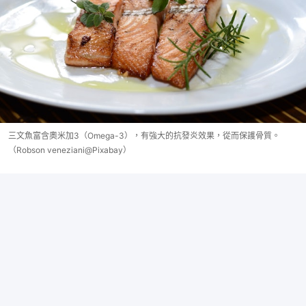
三文魚富含奧米加3（Omega-3），有強大的抗發炎效果，從而保護骨質。
（Robson veneziani@Pixabay）