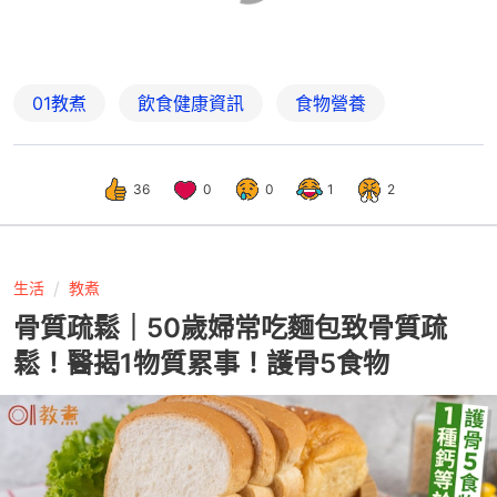
01教煮
飲食健康資訊
食物營養
36
0
0
1
2
生活
教煮
骨質疏鬆｜50歲婦常吃麵包致骨質疏
鬆！醫揭1物質累事！護骨5食物