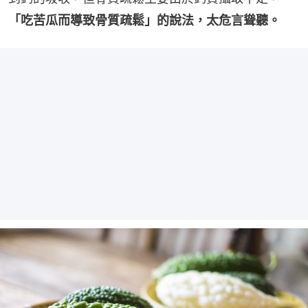
「吃苦瓜而導致骨質疏鬆」的說法，太危言聳聽。