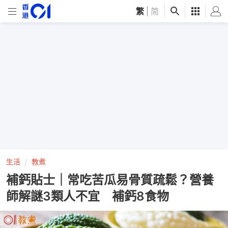
繁
|
简
生活
教煮
補鈣貼士｜常吃苦瓜易骨質疏鬆？營養
師解謎3類人不宜 補鈣8食物