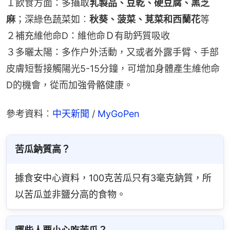
１飲食方面：多攝取
乳製品、豆乾、硬豆腐、黑芝
麻
；深綠色蔬菜如︰
秋葵、菠菜、莧菜和西蘭花
等
２補充維他命D：維他命Ｄ有助鈣質吸收
３多曬太陽：多作户外活動，又或者外露手臂、手部
皮膚短暫接觸陽光5-15分鐘，可增加身體產生維他命
D的機會，從而加強骨骼健康。
參考資料︰
中天新聞
 / 
MyGoPen
苦瓜鈉質高？
據食安中心資料，100克苦瓜只有3毫克鈉質，所
以苦瓜並非鹽分高的食物。