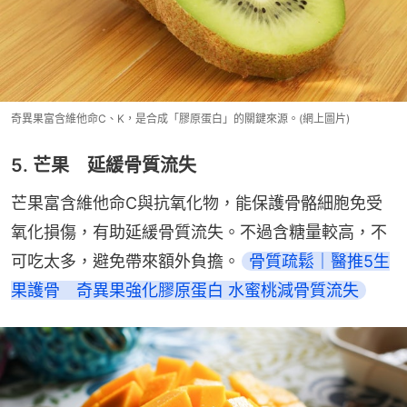
奇異果富含維他命C、K，是合成「膠原蛋白」的關鍵來源。(網上圖片)
5. 芒果 延緩骨質流失
芒果富含維他命C與抗氧化物，能保護骨骼細胞免受
氧化損傷，有助延緩骨質流失。不過含糖量較高，不
可吃太多，避免帶來額外負擔。
骨質疏鬆｜醫推5生
果護骨　奇異果強化膠原蛋白 水蜜桃減骨質流失