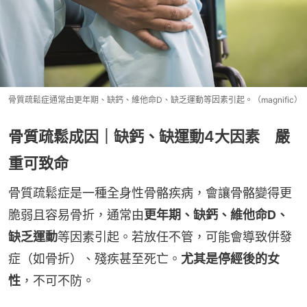
骨質疏鬆症通常由更年期、缺鈣、維他命D、缺乏運動等因素引起。（magnific）
骨質疏鬆成因｜缺鈣、缺運動4大因素 嚴
重可致命
骨質疏鬆症是一種全身性骨骼疾病，會讓骨骼變得更
脆弱且容易骨折，通常由
更年期、缺鈣、維他命D、
缺乏運動
等因素引起。若放任不管，可能會導致併發
症（如骨折）、殘疾甚至死亡。
尤其是停經後的女
性
，不可不防。