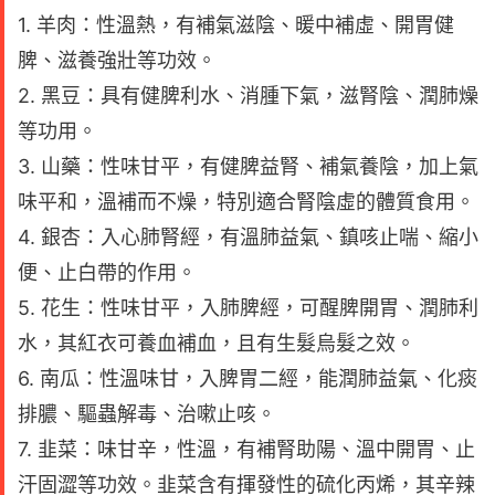
1. 羊肉：性溫熱，有補氣滋陰、暖中補虛、開胃健
脾、滋養強壯等功效。
2. 黑豆：具有健脾利水、消腫下氣，滋腎陰、潤肺燥
等功用。
3. 山藥：性味甘平，有健脾益腎、補氣養陰，加上氣
味平和，溫補而不燥，特別適合腎陰虛的體質食用。
4. 銀杏：入心肺腎經，有溫肺益氣、鎮咳止喘、縮小
便、止白帶的作用。
5. 花生：性味甘平，入肺脾經，可醒脾開胃、潤肺利
水，其紅衣可養血補血，且有生髮烏髮之效。
6. 南瓜：性溫味甘，入脾胃二經，能潤肺益氣、化痰
排膿、驅蟲解毒、治嗽止咳。
7. 韭菜：味甘辛，性溫，有補腎助陽、溫中開胃、止
汗固澀等功效。韭菜含有揮發性的硫化丙烯，其辛辣