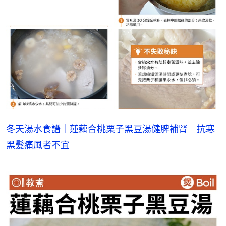
冬天湯水食譜｜蓮藕合桃栗子黑豆湯健脾補腎　抗寒
黑髮痛風者不宜