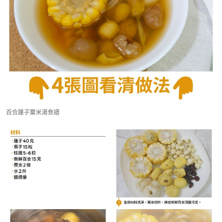
百合蓮子粟米湯食譜