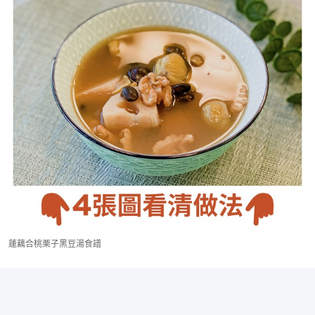
蓮藕合桃栗子黑豆湯食譜