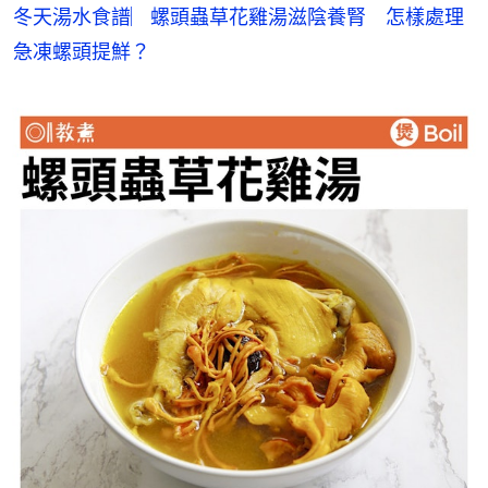
冬天湯水食譜︳螺頭蟲草花雞湯滋陰養腎　怎樣處理
急凍螺頭提鮮？