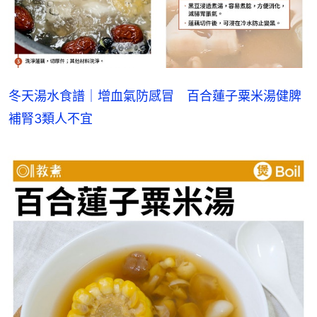
冬天湯水食譜｜增血氣防感冒　百合蓮子粟米湯健脾
補腎3類人不宜