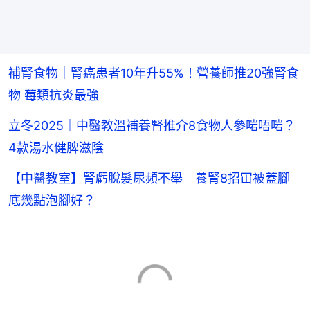
補腎食物｜腎癌患者10年升55%！營養師推20強腎食
物 莓類抗炎最強
立冬2025｜中醫教溫補養腎推介8食物人參啱唔啱？
4款湯水健脾滋陰
【中醫教室】腎虧脫髮尿頻不舉 養腎8招冚被蓋腳
底幾點泡腳好？