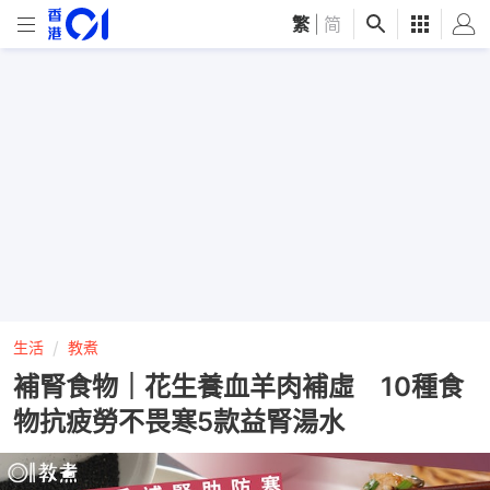
繁
|
简
生活
教煮
補腎食物｜花生養血羊肉補虛 10種食
物抗疲勞不畏寒5款益腎湯水