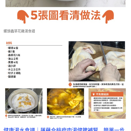
螺頭蟲草花雞湯食譜
健康湯水食譜｜蓮藕合桃瘦肉湯健脾補腎　簡單一步