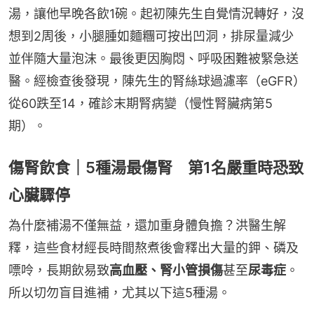
湯，讓他早晚各飲1碗。起初陳先生自覺情況轉好，沒
想到2周後，小腿腫如麵糰可按出凹洞，排尿量減少
並伴隨大量泡沫。最後更因胸悶、呼吸困難被緊急送
醫。經檢查後發現，陳先生的腎絲球過濾率（eGFR）
從60跌至14，確診末期腎病變（慢性腎臟病第5
期）。
傷腎飲食｜5種湯最傷腎 第1名嚴重時恐致
心臟驟停
為什麼補湯不僅無益，還加重身體負擔？洪醫生解
釋，這些食材經長時間熬煮後會釋出大量的鉀、磷及
嘌呤，長期飲易致
高血壓、腎小管損傷
甚至
尿毒症
。
所以切勿盲目進補，尤其以下這5種湯。