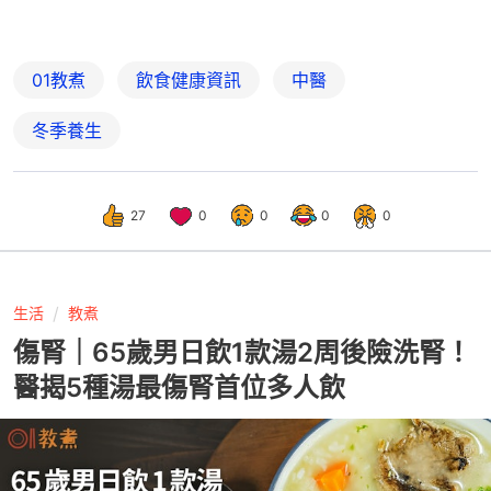
01教煮
飲食健康資訊
中醫
冬季養生
27
0
0
0
0
生活
教煮
傷腎｜65歲男日飲1款湯2周後險洗腎！
醫揭5種湯最傷腎首位多人飲