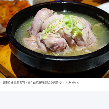
醫揭5種湯最傷腎，第1名嚴重時恐致心臟驟停。（pixabay）