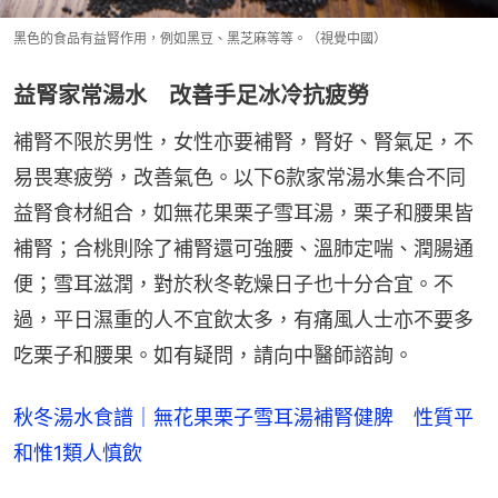
黑色的食品有益腎作用，例如黑豆、黑芝麻等等。（視覺中國）
益腎家常湯水 改善手足冰冷抗疲勞
補腎不限於男性，女性亦要補腎，腎好、腎氣足，不
易畏寒疲勞，改善氣色。以下6款家常湯水集合不同
益腎食材組合，如無花果栗子雪耳湯，栗子和腰果皆
補腎；合桃則除了補腎還可強腰、溫肺定喘、潤腸通
便；雪耳滋潤，對於秋冬乾燥日子也十分合宜。不
過，平日濕重的人不宜飲太多，有痛風人士亦不要多
吃栗子和腰果。如有疑問，請向中醫師諮詢。
秋冬湯水食譜｜無花果栗子雪耳湯補腎健脾　性質平
和惟1類人慎飲