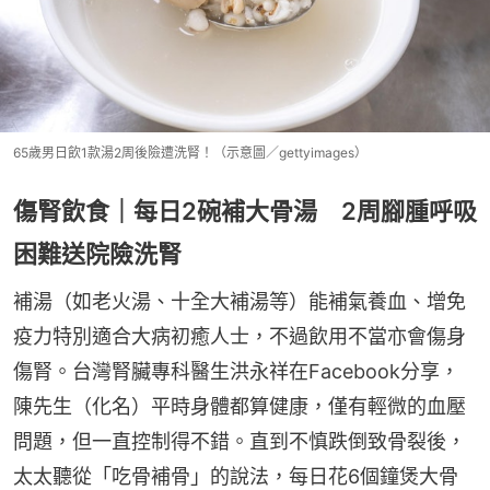
65歲男日飲1款湯2周後險遭洗腎！（示意圖／gettyimages）
傷腎飲食｜每日2碗補大骨湯 2周腳腫呼吸
困難送院險洗腎
補湯（如老火湯、十全大補湯等）能補氣養血、增免
疫力特別適合大病初癒人士，不過飲用不當亦會傷身
傷腎。台灣腎臟專科醫生洪永祥在Facebook分享，
陳先生（化名）平時身體都算健康，僅有輕微的血壓
問題，但一直控制得不錯。直到不慎跌倒致骨裂後，
太太聽從「吃骨補骨」的說法，每日花6個鐘煲大骨