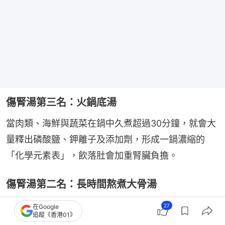
傷腎湯第三名：火鍋底湯
當肉類、海鮮與蔬菜在鍋中久煮超過30分鐘，就會大
量釋出磷酸鹽、鉀離子及添加劑，形成一鍋濃縮的
「化學元素表」，飲落肚會加重腎臟負擔。
傷腎湯第二名：長時間熬煮大骨湯
大骨湯並非補鈣良藥，反而含有重金屬。研究指出，
27
在Google
追蹤《香港01》
哺乳動物（豬、牛等）體內90%以上的鉛（重金屬）