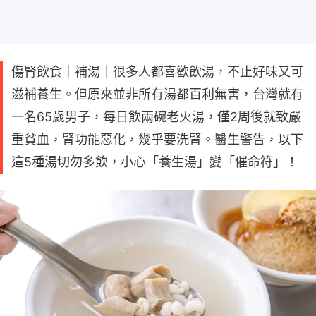
傷腎飲食｜補湯｜很多人都喜歡飲湯，不止好味又可
滋補養生。但原來並非所有湯都百利無害，台灣就有
一名65歲男子，每日飲兩碗老火湯，僅2周後就致嚴
重貧血，腎功能惡化，幾乎要洗腎。醫生警告，以下
這5種湯切勿多飲，小心「養生湯」變「催命符」！