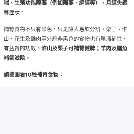
喘、生殖功能障礙（例如陽萎、絕經等）、月經失調
等症狀。
補腎食物不只有黑色，只是讓人易於分辨，栗子、淮
山、花生及雞肉等外貌非黑色的食物也有屬溫補性、
有益腎的功效。
淮山及栗子可補腎健脾；羊肉及鱔魚
補氣滋陰
。
請按圖看10種補腎食物：