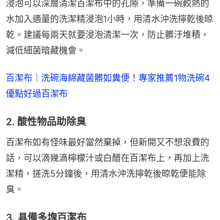
浸泡可以深層清潔百潔布中的孔隙，準備一碗較熱的
水加入適量的洗潔精浸泡1小時，用清水沖洗擰乾後晾
乾。建議每兩天就要浸泡清潔一次，防止髒汙堆積，
減低細菌暗藏機會。
百潔布｜洗碗海綿藏菌髒如糞便！專家推薦1物洗碗4
優點好過百潔布
2. 酸性物品助除臭
百潔布如有怪味最好當然棄掉，但新開又不想浪費的
話，可以滴幾滴檸檬汁或白醋在百潔布上，再加上洗
潔精，搓洗5分鐘後，用清水沖洗擰乾後晾乾便能除
臭。
3. 具備多塊百潔布