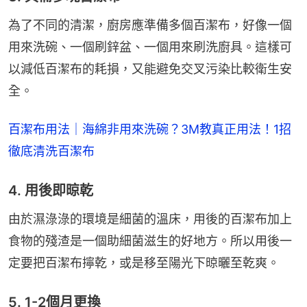
為了不同的清潔，廚房應準備多個百潔布，好像一個
用來洗碗、一個刷鋅盆、一個用來刷洗廚具。這樣可
以減低百潔布的耗損，又能避免交叉污染比較衛生安
全。
百潔布用法｜海綿非用來洗碗？3M教真正用法！1招
徹底清洗百潔布
4. 用後即晾乾
由於濕淥淥的環境是細菌的溫床，用後的百潔布加上
食物的殘渣是一個助細菌滋生的好地方。所以用後一
定要把百潔布擰乾，或是移至陽光下晾曬至乾爽。
5. 1-2個月更換