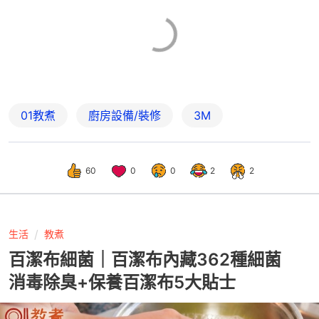
01教煮
廚房設備/裝修
3M
60
0
0
2
2
生活
教煮
百潔布細菌｜百潔布內藏362種細菌
消毒除臭+保養百潔布5大貼士