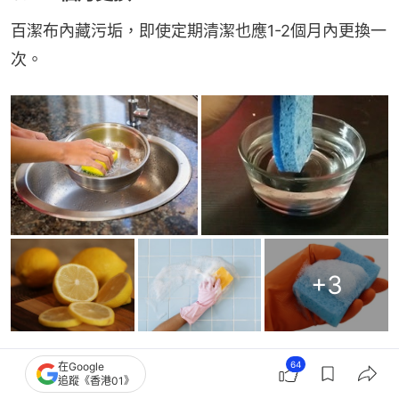
百潔布內藏污垢，即使定期清潔也應1-2個月內更換一
次。
+
3
廚房抹布也要消毒除味！
64
在Google
追蹤《香港01》