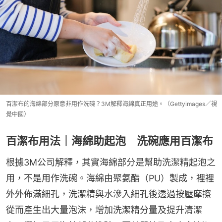
百潔布的海綿部分原意非用作洗碗？3M解釋海綿真正用途。（Gettyimages／視
覺中國）
百潔布用法｜海綿助起泡 洗碗應用百潔布
根據3M公司解釋，其實海綿部分是幫助洗潔精起泡之
用，不是用作洗碗。海綿由聚氨酯（PU）製成，裡裡
外外佈滿細孔，洗潔精與水滲入細孔後透過按壓摩擦
從而產生出大量泡沫，增加洗潔精分量及提升清潔