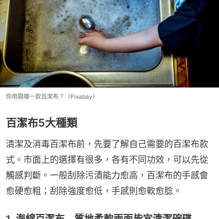
你用開哪一款百潔布？（Pixabay）
百潔布5大種類
清潔及消毒百潔布前，先要了解自己需要的百潔布款
式。市面上的選擇有很多，各有不同功效，可以先從
觸感判斷。一般刮除污漬能力愈高，百潔布的手感會
愈硬愈粗；刮除強度愈低，手感則愈軟愈腍。