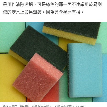
是用作清除污垢，可是綠色的那一面不建議用於易刮
傷的廚具上如易潔鑊，因為會令塗層有損。
雙面百潔布一般都是一面是黃色海綿、一面綠色百潔布。（Hans