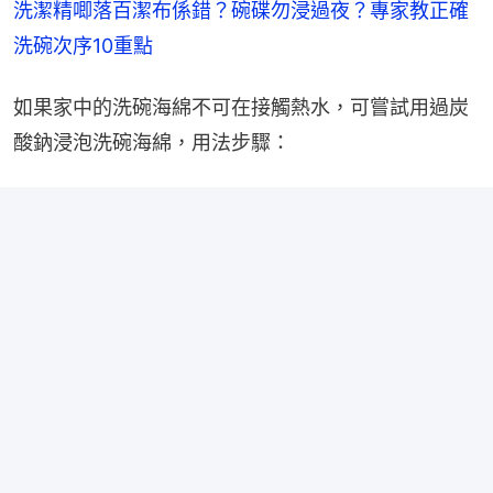
洗潔精唧落百潔布係錯？碗碟勿浸過夜？專家教正確
洗碗次序10重點
如果家中的洗碗海綿不可在接觸熱水，可嘗試用過炭
酸鈉浸泡洗碗海綿，用法步驟：