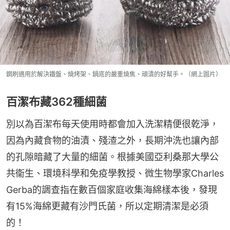
鋼刷適用於解決鐵盤、燒烤架、鍋底的嚴重燒焦、頑漬的好幫手。（網上圖片）
百潔布藏362種細菌
別以為百潔布每天使用時都會加入洗潔精便很乾淨，
因為內藏食物的油漬、殘渣之外，長期沖洗也讓內部
的孔隙暗藏了大量的細菌。根據美國亞利桑那大學公
共衞生、環境科學和免疫學教授、微生物學家Charles 
Gerba的調查指在數百個家庭收集海綿樣本後，發現
有15%海綿更藏有沙門氏菌，所以定期清潔是必須
的！