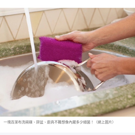
一塊百潔布洗碗碟、鋅盆、廚具不難想像內藏多少細菌！（網上圖片）