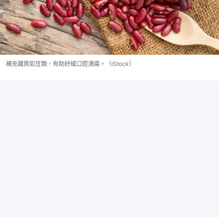
補充鐵質如豆類，有助紓緩口腔潰瘍。（iStock）