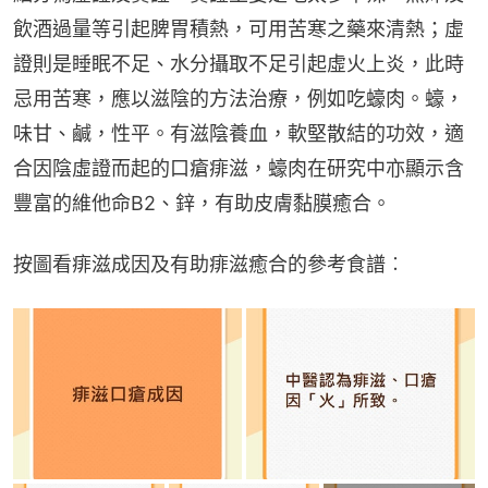
飲酒過量等引起脾胃積熱，可用苦寒之藥來清熱；虛
證則是睡眠不足、水分攝取不足引起虛火上炎，此時
忌用苦寒，應以滋陰的方法治療，例如吃蠔肉。蠔，
味甘、鹹，性平。有滋陰養血，軟堅散結的功效，適
合因陰虛證而起的口瘡痱滋，蠔肉在研究中亦顯示含
豐富的維他命B2、鋅，有助皮膚黏膜癒合。
按圖看痱滋成因及有助痱滋癒合的參考食譜︰