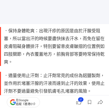
．保持身體乾爽：出現汗疹的原因是由於汗腺受阻
塞，所以當出汗的時候要盡快抹去汗水，而免在留在
皮膚阻礙身體排汗，特別要留意皮膚皺摺的位置例如
四肢關節，內衣覆蓋地方，前胸背部等要時常保持乾
爽。
．適量使用止汗劑：止汗劑常見的成份為鋁鹽製劑，
並作用於堵塞汗腺的汗液而達到止汗的效果，使用止
汗劑不要過量避免引發肌膚毛孔堵塞的風險。
37
在Google
追蹤《香港01》
．避免長時間處於悶熱的環境：長時間在悶熱的環境