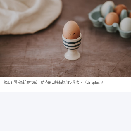
雞蛋有豐富維他命B雜，助潰瘍口腔黏膜加快修復。（Unsplash）