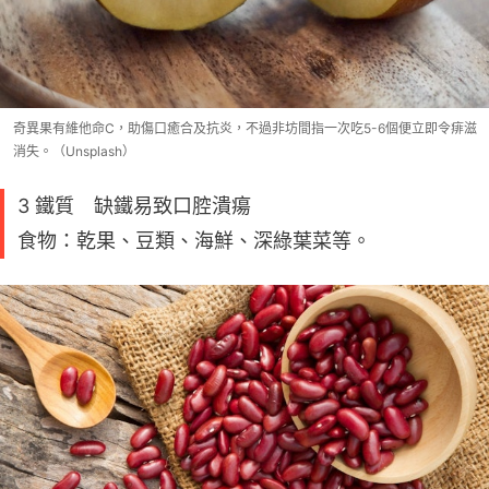
奇異果有維他命C，助傷口癒合及抗炎，不過非坊間指一次吃5-6個便立即令痱滋
消失。（Unsplash）
3 鐵質 缺鐵易致口腔潰瘍
食物：乾果、豆類、海鮮、深綠葉菜等。