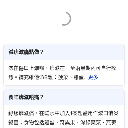
減痱滋痛點做？
勿在傷口上灑鹽，痱滋在一至兩星期內可自行痊
癒。補充維他命B雜︰菠菜、雞蛋…
更多
食咩痱滋唔痛？
紓緩痱滋痛，在暖水中加入1茶匙鹽用作漱口消炎
殺菌；食物包括雞蛋、奇異果、深綠葉菜、燕麥