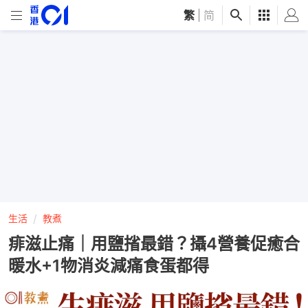
繁
|
简
生活
教煮
痱滋止痛｜用鹽㨘最錯？攝4營養促癒合
暖水+1物消炎減痛食蛋都得