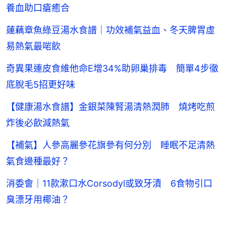
養血助口瘡癒合
蓮藕章魚綠豆湯水食譜｜功效補氣益血、冬天脾胃虛
易熱氣最啱飲
奇異果連皮食維他命E增34%助卵巢排毒 簡單4步徹
底脫毛5招更好味
【健康湯水食譜】金銀菜陳腎湯清熱潤肺 燒烤吃煎
炸後必飲減熱氣
【補氣】人參高麗參花旗參有何分別 睡眠不足清熱
氣食邊種最好？
消委會｜11款漱口水Corsodyl或致牙漬 6食物引口
臭漂牙用椰油？