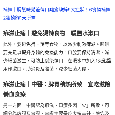
補鋅｜脫髮味覺差傷口難癒缺鋅9大症狀！6食物補鋅
2隻蠔夠1天所需
痱滋止痛｜避免燙辣食物 暖鹽水漱口
此外，要避免燙、辣等食物，以減少刺激痱滋。睡眠
要充足以提升身體的免疫能力。口腔要保持清潔，減
少細菌滋生，可防止感染傷口。在暖水中加入1茶匙鹽
用作漱口，助消炎及殺菌，減少細菌入侵。
痱滋止痛｜中醫：脾胃積熱所致 宜吃滋陰
養血食療
另一方面，中醫認為痱滋、口瘡多因「火」所致，可
細分為虛證及實證，實證主要是吃太多辛辣、煎炸及