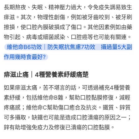
長期熬夜、失眠、精神壓力過大，令免疫失調易致生
痱滋。其次，物理性創傷，例如被牙齒咬到、被牙刷
擦損，使口腔內膜破損成了傷口。其他因素例如由藥
物引起、病毒或細菌感染、口腔癌等也可能有關連。
維他命B6功效｜防失眠抗焦慮7功效　攝過量5大副
作用幾時食最好?
痱滋止痛｜4種營養素紓緩痛楚
如果痱滋太痛，苦不堪言的話，可透過補充4種營養
素紓緩，包括維他命B雜，幫助口腔黏膜修復，減輕
疼痛感；維他命C幫助傷口癒合及抗炎。鐵質、鋅質
可多攝取，缺鐵也可能是造成口腔潰瘍的原因之一；
鋅有助增強免疫力及修復已潰瘍的口腔黏膜。