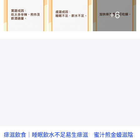
+
6
痱滋飲食｜睡眠飲水不足易生痱滋 蜜汁煎金蠔滋陰