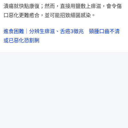
潰瘍就快點康復；然而，直接用鹽敷上痱滋，會令傷
口惡化更難癒合，並可能招致細菌感染。
進食困難｜分辨生痱滋、舌癌3徵兆　頸腫口齒不清
或已惡化恐割脷