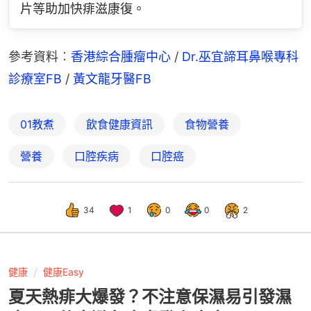
片等助加快痱滋康復。
參考資料︰
香港綜合腫瘤中心
 /
 Dr.巫宜諦耳鼻喉專科
診療室FB
 / 
黃文龍牙醫FB
01教煮
飲食健康資訊
食物營養
營養
口腔疾病
口腔癌
34
1
0
0
2
健康
健康Easy
夏天熱痱大爆發？不注意保濕易引發濕