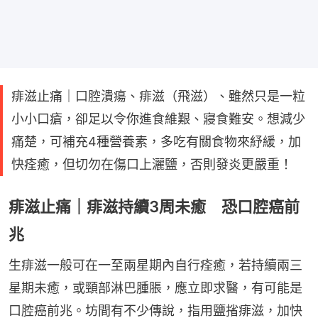
痱滋止痛｜口腔潰瘍、痱滋（飛滋）、雖然只是一粒
小小口瘡，卻足以令你進食維艱、寢食難安。想減少
痛楚，可補充4種營養素，多吃有關食物來紓緩，加
快痊癒，但切勿在傷口上灑鹽，否則發炎更嚴重！
痱滋止痛｜痱滋持續3周未癒 恐口腔癌前
兆
生痱滋一般可在一至兩星期內自行痊癒，若持續兩三
星期未癒，或頸部淋巴腫脹，應立即求醫，有可能是
口腔癌前兆。坊間有不少傳說，指用鹽㨘痱滋，加快