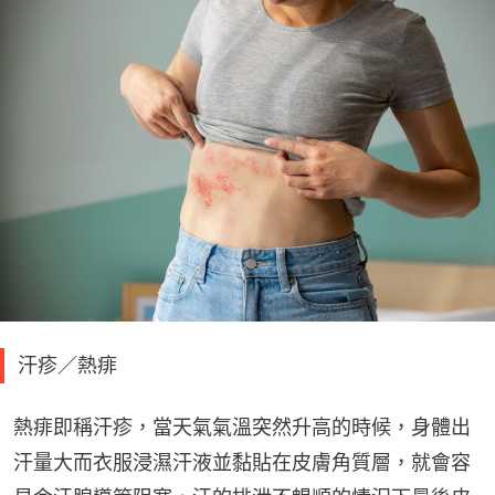
汗疹／熱痱
熱痱即稱汗疹，當天氣氣溫突然升高的時候，身體出
汗量大而衣服浸濕汗液並黏貼在皮膚角質層，就會容