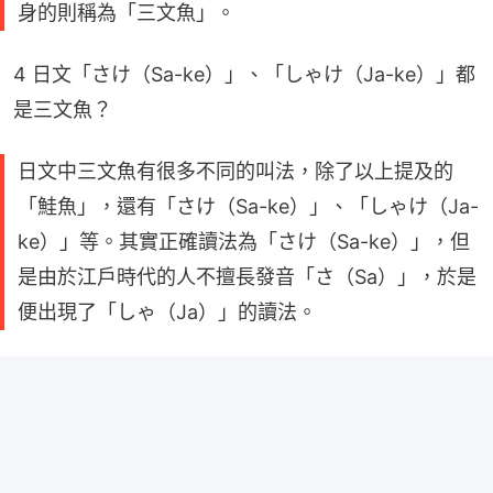
身的則稱為「三文魚」。
4 日文「さけ（Sa-ke）」、「しゃけ（Ja-ke）」都
是三文魚？
日文中三文魚有很多不同的叫法，除了以上提及的
「鮭魚」，還有「さけ（Sa-ke）」、「しゃけ（Ja-
ke）」等。其實正確讀法為「さけ（Sa-ke）」，但
是由於江戶時代的人不擅長發音「さ（Sa）」，於是
便出現了「しゃ（Ja）」的讀法。