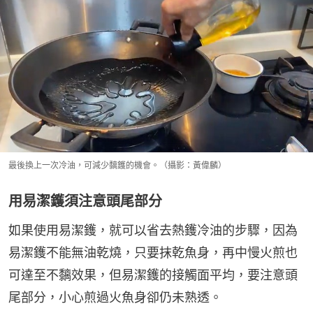
最後換上一次冷油，可減少黐鑊的機會。（攝影：黃偉麟）
用易潔鑊須注意頭尾部分
如果使用易潔鑊，就可以省去熱鑊冷油的步驟，因為
易潔鑊不能無油乾燒，只要抹乾魚身，再中慢火煎也
可達至不黐效果，但易潔鑊的接觸面平均，要注意頭
尾部分，小心煎過火魚身卻仍未熟透。