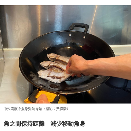
中式鐵鑊令魚身受熱均勻（攝影：黃偉麟）
魚之間保持距離 減少移動魚身