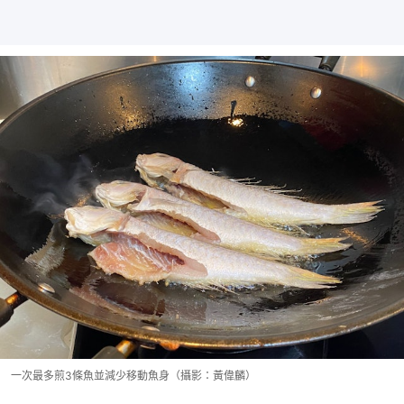
一次最多煎3條魚並減少移動魚身（攝影：黃偉麟）