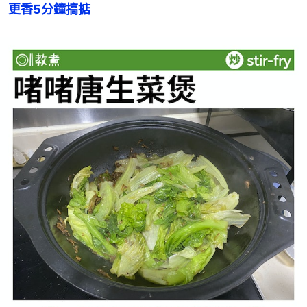
更香5分鐘搞掂