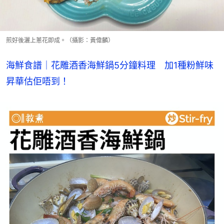
煎好後灑上蔥花即成。（攝影：黃偉麟）
海鮮食譜｜花雕酒香海鮮鍋5分鐘料理　加1種粉鮮味
昇華估佢唔到！