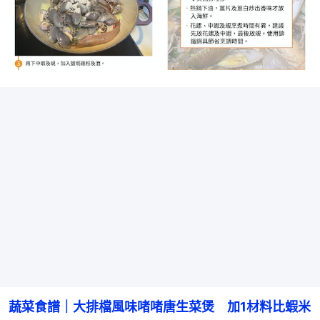
蔬菜食譜｜大排檔風味啫啫唐生菜煲　加1材料比蝦米