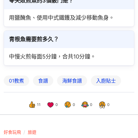
零失敗煎魚的3個竅門是？
用鹽醃魚、使用中式鐵鑊及減少移動魚身。
青根魚需要煎多久？
中慢火煎每面5分鐘，合共10分鐘。
01教煮
食譜
海鮮食譜
入廚貼士
11
0
0
0
0
好食玩飛
旅遊