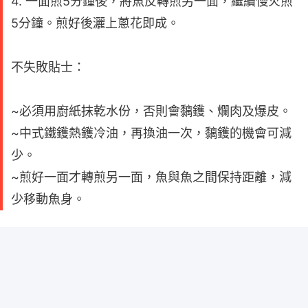
4. 一面煎5分鐘後，將魚反轉煎另一面，繼續慢火煎
5分鐘。煎好後灑上蔥花即成。
不失敗貼士：
~必須用廚紙抹乾水份，否則會黐鑊、爛肉及爆皮。
~中式鐵鑊熱鑊冷油，再換油一次，黐鑊的機會可減
少。
~煎好一面才轉煎另一面，魚與魚之間保持距離，減
少移動魚身。