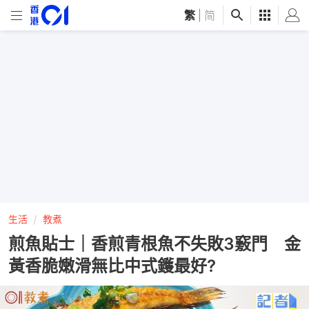
繁
|
简
生活
教煮
煎魚貼士｜香煎青根魚不失敗3竅門 金
黃香脆嫩滑無比中式鑊最好?