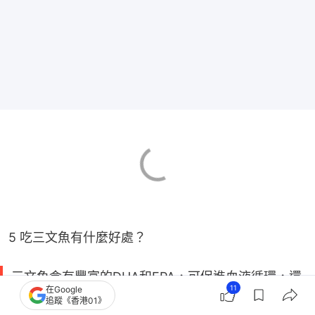
5 吃三文魚有什麼好處？
三文魚含有豐富的DHA和EPA，可促進血液循環，還
11
在Google
有提升免疫力的維他命D及提升美容效果的蝦青素。
追蹤《香港01》