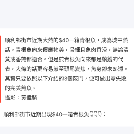
順利邨街市近期大熱的$40一箱青根魚，成為城中熱
話。青根魚向來價廉物美，骨細且魚肉香滑，無論清
蒸或香煎都適合。但是煎青根魚向來都是黐鑊的代
表，大條的話更容易煎至頭尾變焦，魚身卻未熟透。
其實只要依照以下介紹的3個竅門，便可做出零失敗
的完美煎魚。
攝影：黃偉麟
順利邨街市近期出現$40一箱青根魚👇👇👇：