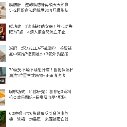
脂肪肝｜逆轉脂肪肝毋須天天節食
5+2輕斷食法輕鬆甩30%肝臟脂肪
鎂功效｜毛姐補鎂助安眠！護心防失
眠7好處 4類人慎食恐流血不止
:19
減肥｜舒淇/ELLA不戒澱粉 養胃補
氣中醫推7優質碳水+3餐外食配搭
70歲男不煙不酒患肝癌！醫揭保溫杯
漏洗1位置生致癌物+正確清洗法
:48
咖啡功效｜哈佛研究：咖啡配3香料
抗炎效果翻倍+長壽降血壓4配搭
60歲婦日食6隻雞蛋反引發健康危
機 醫揭：勿靠單一來源補蛋白質