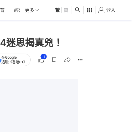
育
經濟
更多
01深圳
繁
觀點
|
简
健康
好食玩飛
登入
女
4迷思揭真兇！
15
在Google
追蹤《香港01》