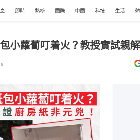
息
即時
熱榜
國際
中國
科技
生活
體
包小蘿蔔叮着火？教授實試親解
05