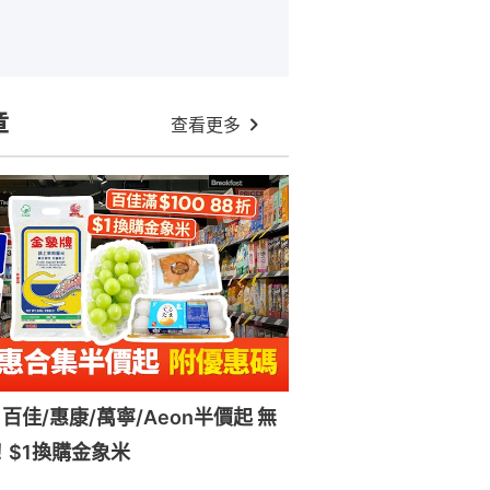
章
查看更多
百佳/惠康/萬寧/Aeon半價起 無
！$1換購金象米