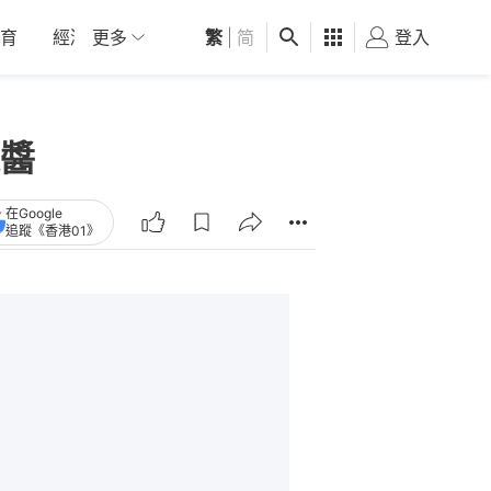
育
經濟
更多
01深圳
繁
觀點
|
简
健康
好食玩飛
登入
女
醬
在Google
追蹤《香港01》