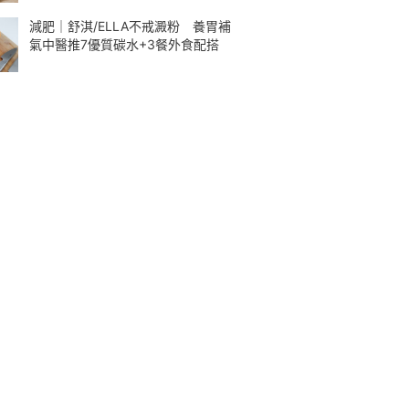
減肥｜舒淇/ELLA不戒澱粉 養胃補
氣中醫推7優質碳水+3餐外食配搭