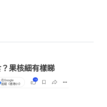
食？果核細有樣睇
19
在Google
追蹤《香港01》