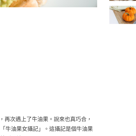
事，再次遇上了牛油果。說來也真巧合，
「牛油果女攝記」。這攝記是個牛油果