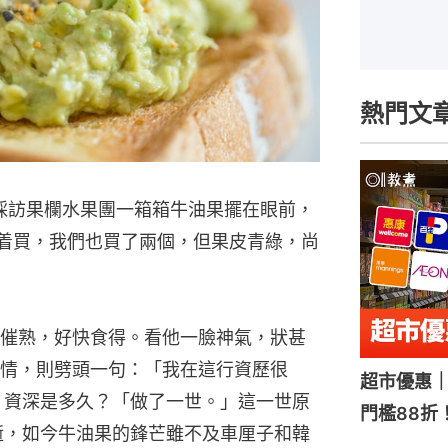
熱門文
採訪果欄水果團一箱箱牛油果擺在眼前，
爭着買，我們也買了兩個，但果皮青綠，尚
催熟，好快食得。看他一臉神氣，狀甚
情，則劈頭一句：「我在這行資歷很
超市優惠｜
」資深是多久？「做了一世。」這一世原
門檻88折
逝，如今牛油果的鋒芒雖不及車厘子和韓