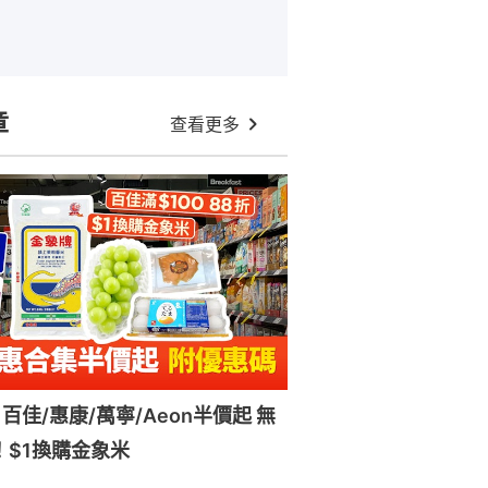
章
查看更多
百佳/惠康/萬寧/Aeon半價起 無
！$1換購金象米