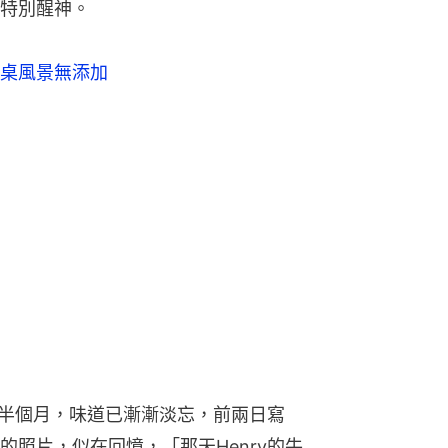
特別醒神。
桌風景無添加
大半個月，味道已漸漸淡忘，前兩日寫
照片，似在回憶，「那天Henry的牛