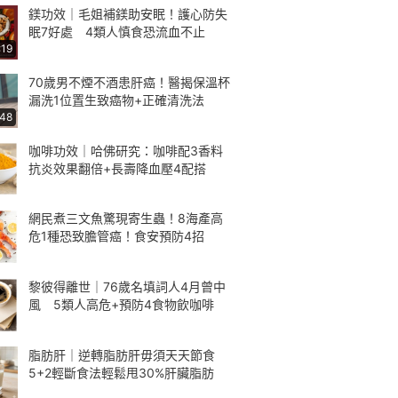
鎂功效｜毛姐補鎂助安眠！護心防失
眠7好處 4類人慎食恐流血不止
:19
70歲男不煙不酒患肝癌！醫揭保溫杯
漏洗1位置生致癌物+正確清洗法
:48
咖啡功效｜哈佛研究：咖啡配3香料
抗炎效果翻倍+長壽降血壓4配搭
網民煮三文魚驚現寄生蟲！8海產高
危1種恐致膽管癌！食安預防4招
黎彼得離世｜76歲名填詞人4月曾中
風 5類人高危+預防4食物飲咖啡
脂肪肝｜逆轉脂肪肝毋須天天節食
5+2輕斷食法輕鬆甩30%肝臟脂肪