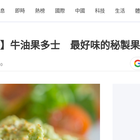
息
即時
熱榜
國際
中國
科技
生活
體
】牛油果多士 最好味的秘製果
30