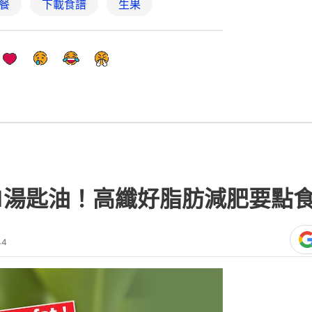
餐
下載食譜
生果
1湯匙油！高纖好脂肪減肥要點
44