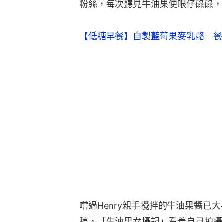
粉絲，每次聽見牛油果便眼仔碌碌，
【低糖早餐】自製藍莓果麥乳酪 餐
嚐過Henry親手攪拌的牛油果醬已
稿，「牛油果女攝記」看着自己拍攝的