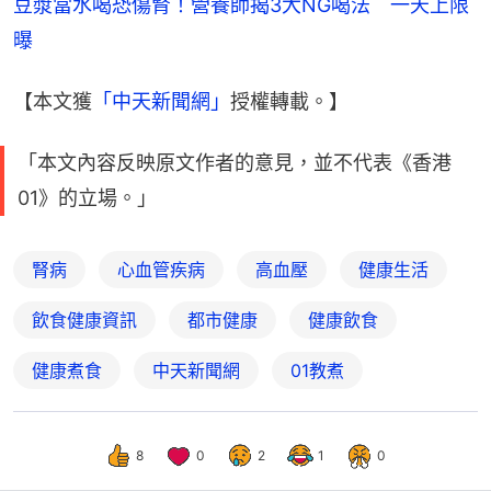
豆漿當水喝恐傷腎！營養師揭3大NG喝法　一天上限
曝
【本文獲
「中天新聞網」
授權轉載。】
「本文內容反映原文作者的意見，並不代表《香港
01》的立場。」
腎病
心血管疾病
高血壓
健康生活
飲食健康資訊
都市健康
健康飲食
健康煮食
中天新聞網
01教煮
8
0
2
1
0