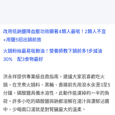
改用低鈉鹽降血壓功效顯著4類人最啱！2類人不宜
+用鹽5招出鍋前放
火鍋粉絲最易吸飽油！營養師教下鍋前多1步減油
30% 配3食物最好
洪永祥提供專業級自救指南，建議大家若喜歡吃火
鍋，在烹煮火鍋料、黑輪、香腸前先用滾水汆燙3至5
分鐘，磷酸鹽具備水溶性，此動作能濾掉約一半的負
荷。許多小吃的磷酸鹽與鈉都溶解在湯汁與濃郁沾醬
中，少喝兩口湯就是對腎臟最大的溫柔。