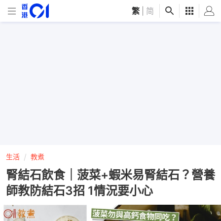
繁
|
简
生活
教煮
腎結石飲食｜菠菜+蝦米易腎結石？營養
師教防結石3招 1情況要小心