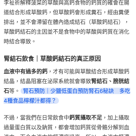
李祉祈解釋菠菜的草酸與高鈣食物的鈣質的確會在腸
道結合形成草酸鈣，但草酸鈣會形成糞石，經由糞便
排出，並不會滯留在體內造成結石（草酸鈣結石），
草酸鈣結石的主因並不是食物中的草酸與鈣質在消化
時結合導致。
腎結石飲食｜草酸鈣結石的真正原因
血液中有過多的鈣
，才有可能與草酸結合形成草酸鈣
結晶，結晶阻塞在泌尿系統就會導致
腎結石、膀胱結
石
等。
腎石預防｜少鹽低蛋白預防腎石6秘訣　多吃
4種食品檸檬汁都得？
不過，當我們在日常飲食中
鈣質攝取不足
，加上攝取
過量蛋白質以及鈉質，都會增加鈣質從骨骼分解到血