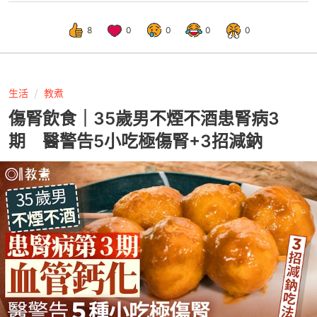
8
0
0
0
0
生活
教煮
傷腎飲食｜35歲男不煙不酒患腎病3
期 醫警告5小吃極傷腎+3招減鈉