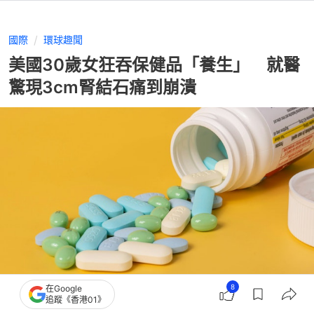
國際
環球趣聞
美國30歲女狂吞保健品「養生」 就醫
驚現3cm腎結石痛到崩潰
8
撰文：
聯合早報
在Google
追蹤《香港01》
出版：
2026-06-29 18:00
更新：
2026-06-29 18:00