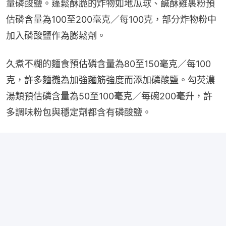
量磷酸鹽。蓬鬆酥脆的炸物如地瓜球、鹹酥雞裹粉預
估磷含量為100至200毫克／每100克，部分炸物粉中
加入磷酸鹽作為膨鬆劑。
久煮不糊的麵食預估磷含量為80至150毫克／每100
克，許多麵攤為加強麵筋強度而添加磷酸鹽。勾芡濃
湯類預估磷含量為50至100毫克／每碗200毫升，許
多調味粉包與穩定劑都含有磷酸鹽。