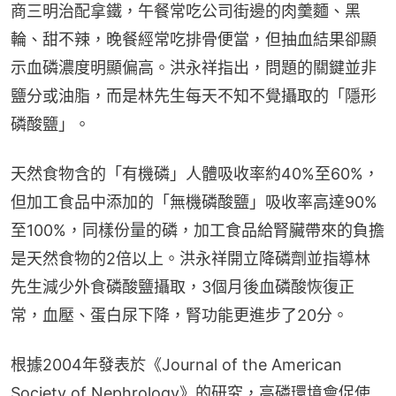
商三明治配拿鐵，午餐常吃公司街邊的肉羹麵、黑
輪、甜不辣，晚餐經常吃排骨便當，但抽血結果卻顯
示血磷濃度明顯偏高。洪永祥指出，問題的關鍵並非
鹽分或油脂，而是林先生每天不知不覺攝取的「隱形
磷酸鹽」。
天然食物含的「有機磷」人體吸收率約40%至60%，
但加工食品中添加的「無機磷酸鹽」吸收率高達90%
至100%，同樣份量的磷，加工食品給腎臟帶來的負擔
是天然食物的2倍以上。洪永祥開立降磷劑並指導林
先生減少外食磷酸鹽攝取，3個月後血磷酸恢復正
常，血壓、蛋白尿下降，腎功能更進步了20分。
根據2004年發表於《Journal of the American 
Society of Nephrology》的研究，高磷環境會促使