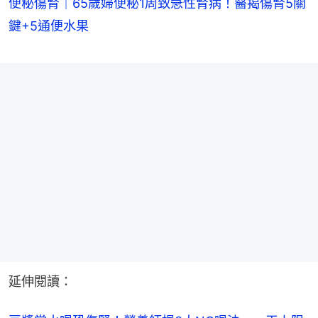
便秘傷腎｜65歲婦便秘1周致急性腎病！醫揭傷腎5關
鍵+5通便水果
延伸閱讀：