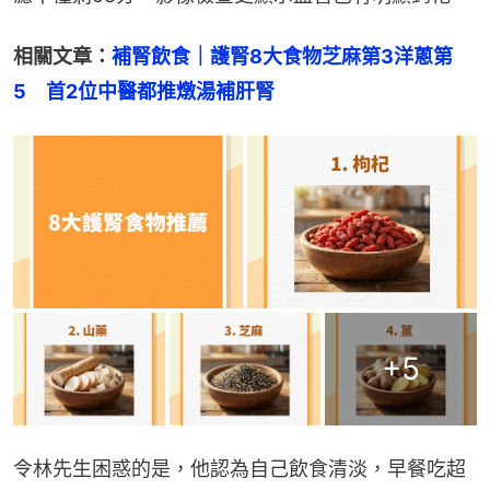
相關文章：
補腎飲食｜護腎8大食物芝麻第3洋蔥第
5　首2位中醫都推燉湯補肝腎
+
5
令林先生困惑的是，他認為自己飲食清淡，早餐吃超