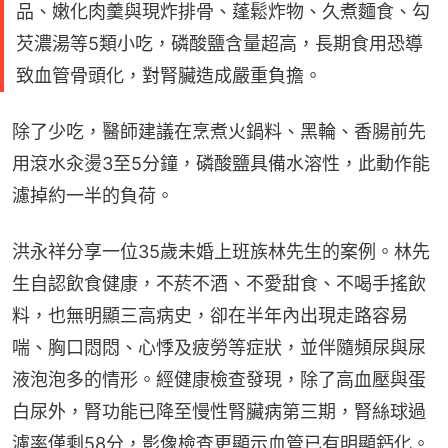
品、嫩化肉羹與現炸排骨、蓬鬆炸物、久煮麵食、勾
芡濃湯等5類小吃，磷酸鹽含量超高，長期食用恐導
致血管骨頭化，對腎臟造成嚴重負擔。
除了少吃，醫師建議在烹煮火鍋料、黑輪、香腸前先
用滾水汆燙3至5分鐘，磷酸鹽具備水溶性，此動作能
濾掉約一半的負荷。
洪永祥分享一位35歲未婚上班族林先生的案例。林先
生自認飲食健康，不菸不酒、不愛甜食、不喝手搖飲
料，也無明顯三高病史，卻在半年內出現走路容易
喘、胸口悶悶、心悸及疲勞等症狀，並伴隨頻尿與尿
液泡泡多的情形。經健康檢查發現，除了高血壓與蛋
白尿外，腎功能已降至慢性腎臟病第三期，腎絲球過
濾率僅剩58分，影像檢查更顯示血管已有明顯鈣化。