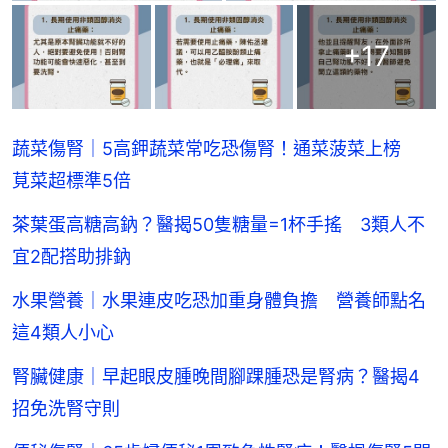
+
17
蔬菜傷腎｜5高鉀蔬菜常吃恐傷腎！通菜菠菜上榜
莧菜超標準5倍
茶葉蛋高糖高鈉？醫揭50隻糖量=1杯手搖 3類人不
宜2配搭助排鈉
水果營養｜水果連皮吃恐加重身體負擔 營養師點名
這4類人小心
腎臟健康｜早起眼皮腫晚間腳踝腫恐是腎病？醫揭4
招免洗腎守則