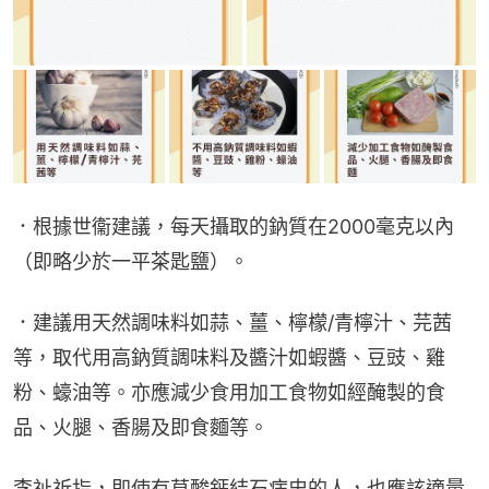
．根據世衞建議，每天攝取的鈉質在2000毫克以內
（即略少於一平茶匙鹽）。
．建議用天然調味料如蒜、薑、檸檬/青檸汁、芫茜
等，取代用高鈉質調味料及醬汁如蝦醬、豆豉、雞
粉、蠔油等。亦應減少食用加工食物如經醃製的食
品、火腿、香腸及即食麵等。
李祉祈指，即使有草酸鈣結石病史的人，也應該適量