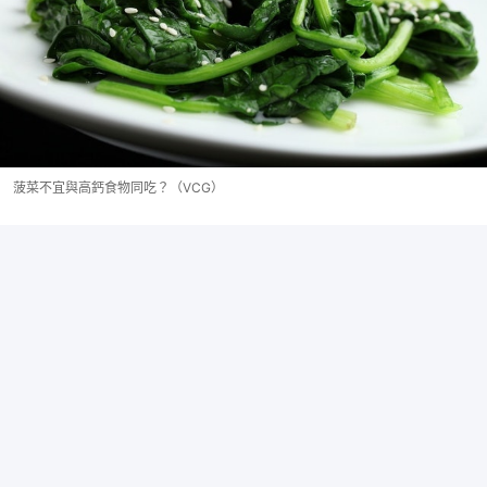
菠菜不宜與高鈣食物同吃？（VCG）