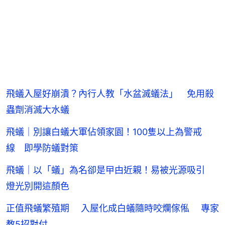
飛蟻入屋好崩潰？內行人教「水盆滅蟻法」 免用殺
蟲劑消滅大水蟻
飛蟻｜別讓白蟻大軍佔領家園！100隻以上為警戒
線 即學防蟻對策
飛蟻｜以「蟻」為名卻是曱甴近親！易被光源吸引
燈光別開這顏色
正值飛蟻繁殖期 入屋化成白蟻隨時咬爛傢俬 專家
教5招對付