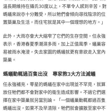
溫長期維持在攝氏30度以上，不單令人感到辛苦，對
螞蟻來說亦十分難受，所以牠們會傾向尋找陰涼的位
置築巢及生活，而住宅就是其中一個理想的地方。」
此外，大雨亦會大大縮窄了它們的生存空間，任永強
表示，香港春夏季潮濕多雨，加上正值風季，蟻巢容
易被雨水淹浸，失去家園的螞蟻就更有意欲走入室內
築巢。
螞蟻動輒過百隻出沒 專家教3大方法滅蟻
任永強補充，零星的螞蟻在家中出現並不罕見，就算
放任牠們都不會對家中的衞生造成影響。不過它們選
擇在家中築巢就另當別論。「一個蟻巢動輒都過百隻
螞蟻出沒，如果不及早清除，牠們就會擴散至家中不