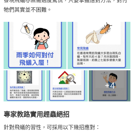
發現飛蟻亦無需過度驚慌，只要掌握應對方法，對付
牠們其實並不困難。
+
4
專家教路實用趕蟲絕招
針對飛蟻的習性，可採用以下幾招應對：