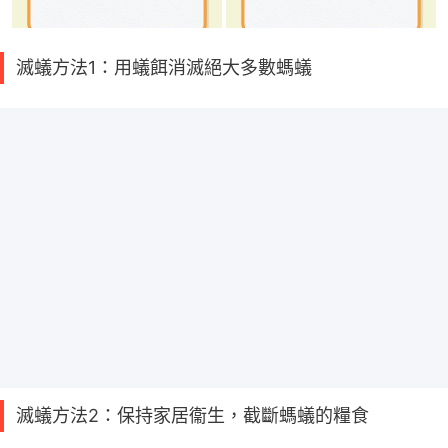
滅蟻方法1：用蟻餌消滅絕大多數螞蟻
滅蟻方法2：保持家居衞生，截斷螞蟻的糧食