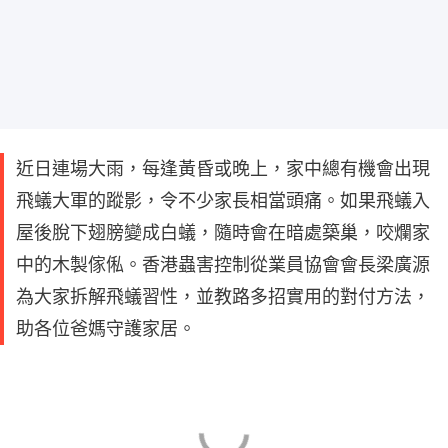
近日連場大雨，每逢黃昏或晚上，家中總有機會出現
飛蟻大軍的蹤影，令不少家長相當頭痛。如果飛蟻入
屋後脫下翅膀變成白蟻，隨時會在暗處築巢，咬爛家
中的木製傢俬。香港蟲害控制從業員協會會長梁廣源
為大家拆解飛蟻習性，並教路多招實用的對付方法，
助各位爸媽守護家居。