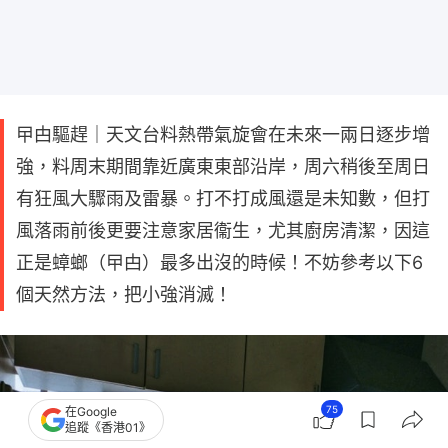
曱甴驅趕｜天文台料熱帶氣旋會在未來一兩日逐步增
強，料周末期間靠近廣東東部沿岸，周六稍後至周日
有狂風大驟雨及雷暴。打不打成風還是未知數，但打
風落雨前後更要注意家居衞生，尤其廚房清潔，因這
正是蟑螂（曱甴）最多出沒的時候！不妨參考以下6
個天然方法，把小強消滅！
75
在Google
追蹤《香港01》