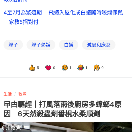
4至7月為繁殖期 飛蟻入屋化成白蟻隨時咬爛傢俬
家教5招對付
親子
親子熱話
白蟻
滅蟲和床蝨
5
0
1
1
0
生活
教煮
曱甴驅趕｜打風落雨後廚房多蟑螂4原
因 6天然殺蟲劑番梘水柔順劑