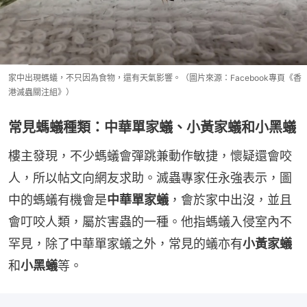
家中出現螞蟻，不只因為食物，還有天氣影響。（圖片來源：Facebook專頁《香
港滅蟲關注組》）
常見螞蟻種類：中華單家蟻、小黃家蟻和小黑蟻
樓主發現，不少螞蟻會彈跳兼動作敏捷，懷疑還會咬
人，所以帖文向網友求助。滅蟲專家任永強表示，圖
中的螞蟻有機會是
中華單家蟻
，會於家中出沒，並且
會叮咬人類，屬於害蟲的一種。他指螞蟻入侵室內不
罕見，除了中華單家蟻之外，常見的蟻亦有
小黃家蟻
和
小黑蟻
等。