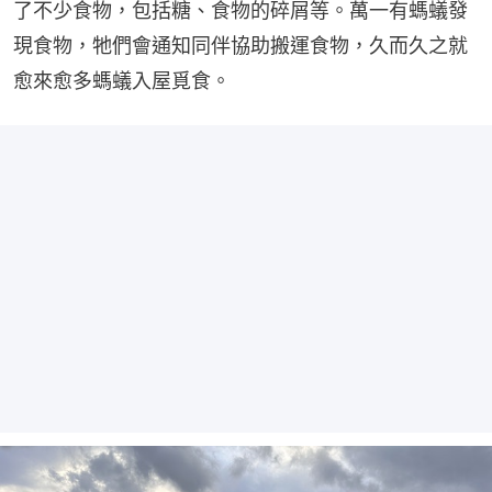
了不少食物，包括糖、食物的碎屑等。萬一有螞蟻發
現食物，牠們會通知同伴協助搬運食物，久而久之就
愈來愈多螞蟻入屋覓食。