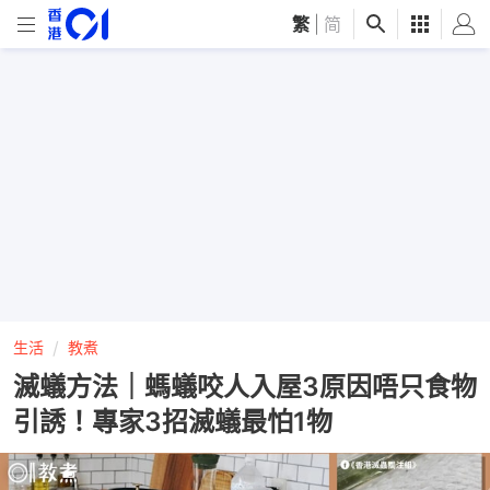
繁
|
简
生活
教煮
滅蟻方法｜螞蟻咬人入屋3原因唔只食物
引誘！專家3招滅蟻最怕1物