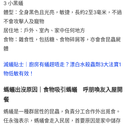
3 小黑蟻
體型：全身黑色且光亮，敏捷，長約2至3毫米，不過
不會攻擊人及寵物
居住地：戶外、室內、家中任何地方
食物：雜食性，包括糖、食物碎屑等，亦會食昆蟲屍
體
滅蟻貼士｜廚房有蟻趕唔走？漂白水殺蟲劑3大法寶1
物低敏有效！
螞蟻出沒原因｜食物吸引螞蟻 呼朋喚友入屋開
餐
螞蟻是一種群居性的昆蟲，負責分工合作外出覓食。
任永強表示，螞蟻會走入民居，首要原因是家中儲存