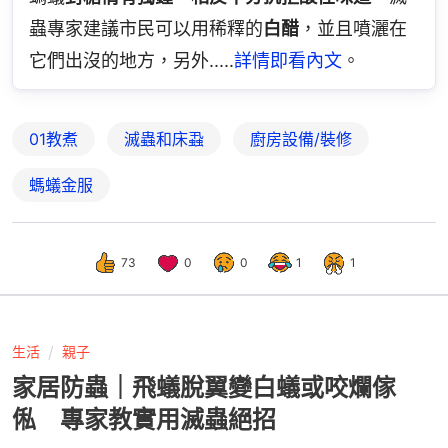
蟲專家建議市民可以用稀釋的
白醋
，並且噴灑在
它們出沒的地方，另外.....
詳情即看內文
。
01教煮
滅蟲和床蝨
廚房設備/裝修
螞蟻金服
73
0
0
1
1
生活
親子
家居防蟲｜飛蟻脫翼變白蟻或咬爛傢
俬 專家教實用滅蟲絕招