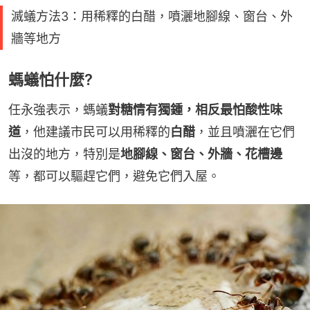
滅蟻方法3：用稀釋的白醋，噴灑地腳線、窗台、外
牆等地方
螞蟻怕什麼?
任永強表示，螞蟻
對糖情有獨鍾，相反最怕酸性味
道
，他建議市民可以用稀釋的
白醋
，並且噴灑在它們
出沒的地方，特別是
地腳線、窗台、外牆、花槽邊
等，都可以驅趕它們，避免它們入屋。