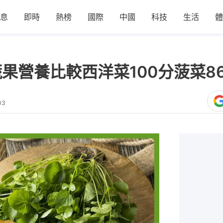
息
即時
熱榜
國際
中國
科技
生活
體
蔬果營養比較西洋菜100分菠菜8
03