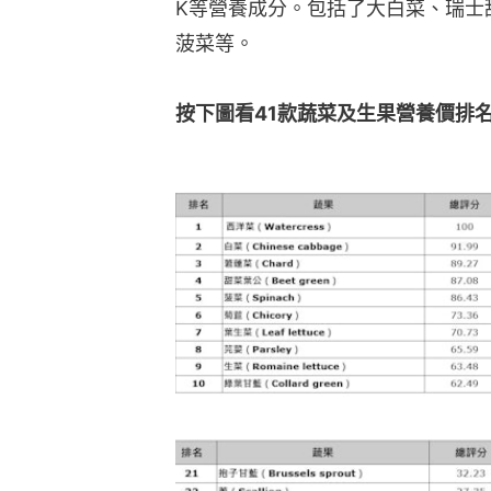
K等營養成分。包括了大白菜、瑞士
菠菜等。
按下圖看41款蔬菜及生果營養價排