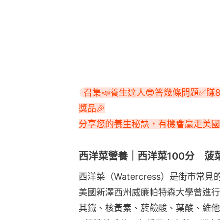
召集📣養生達人😎答幾條問題✅賺8
獎品🎉

分享您的養生秘訣，有機會贏走美國品
西洋菜營養｜西洋菜100分 菠菜
西洋菜（Watercress）是街市
美國新澤西州威廉帕特森大學曾進行
其鐵、核黃素、菸鹼酸、葉酸、維他命