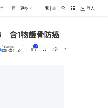
育
經濟
更多
01深圳
繁
觀點
|
简
健康
好食玩飛
登入
女
6 含1物護骨防癌
28
在Google
追蹤《香港01》