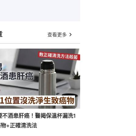
章
查看更多
煙不酒患肝癌！醫揭保溫杯漏洗1
物+正確清洗法