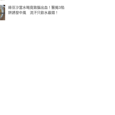
綠豆沙當水喝竟致腦出血！醫揭3陷
阱誘發中風 流汗只飲水最錯！