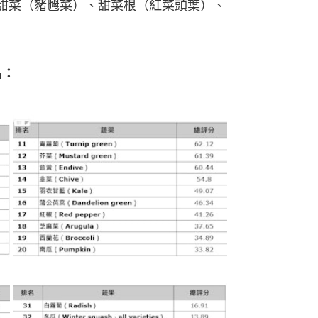
甜菜（豬乸菜）、甜菜根（紅菜頭葉）、
名：