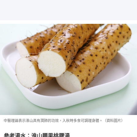
中醫理論表示淮山具有潤肺的功效，入秋時多食可調理身體。（資料圖片）
參考湯水：淮山腰果桃膠湯