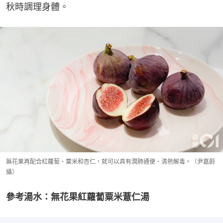
秋時調理身體。
無花果再配合紅蘿蔔、粟米和杏仁，就可以具有潤肺通便、清熱解毒。（尹嘉蔚
攝）
參考湯水：無花果紅蘿蔔粟米薏仁湯