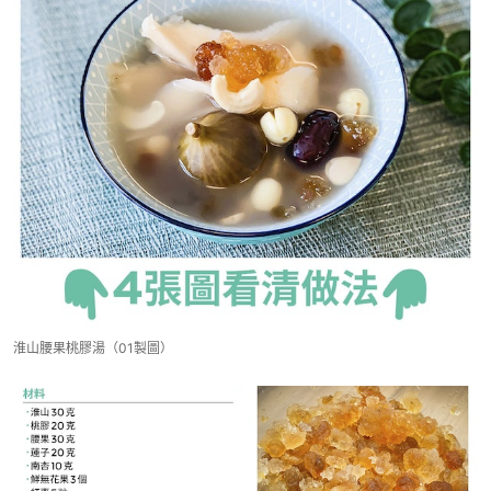
淮山腰果桃膠湯（01製圖）