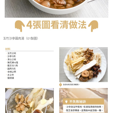
玉竹沙參圓肉湯（01製圖）