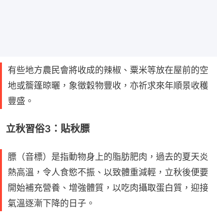
有些地方農民會將收成的辣椒、粟米等放在屋前的空
地或簷篷晾曬，象徵穀物豐收，亦祈求來年順景收穫
豐盛。
立秋習俗3：貼秋膘
膘（音標）是指動物身上的脂肪肥肉，過去的夏天炎
熱高溫，令人食慾不振、以致體重減輕，立秋後便要
開始補充營養、增強體質，以吃肉攝取蛋白質，迎接
氣溫逐漸下降的日子。