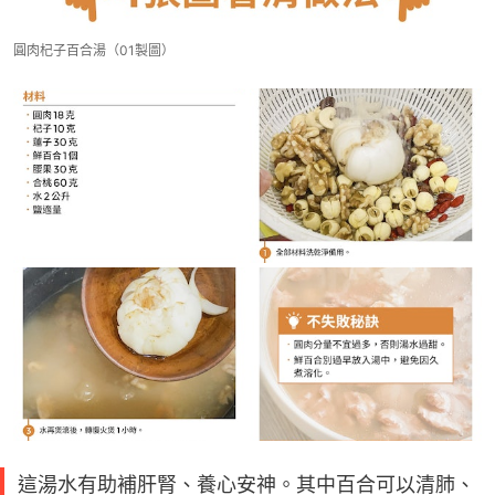
圓肉杞子百合湯（01製圖）
這湯水有助補肝腎、養心安神。其中百合可以清肺、