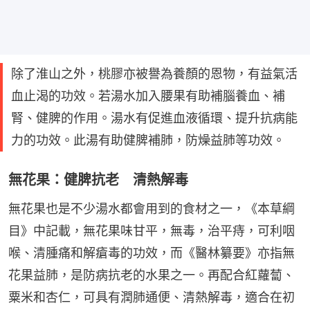
除了淮山之外，桃膠亦被譽為養顏的恩物，有益氣活
血止渴的功效。若湯水加入腰果有助補腦養血、補
腎、健脾的作用。湯水有促進血液循環、提升抗病能
力的功效。此湯有助健脾補肺，防燥益肺等功效。
無花果：健脾抗老 清熱解毒
無花果也是不少湯水都會用到的食材之一，《本草綱
目》中記載，無花果味甘平，無毒，治平痔，可利咽
喉、清腫痛和解瘡毒的功效，而《醫林纂要》亦指無
花果益肺，是防病抗老的水果之一。再配合紅蘿蔔、
粟米和杏仁，可具有潤肺通便、清熱解毒，適合在初