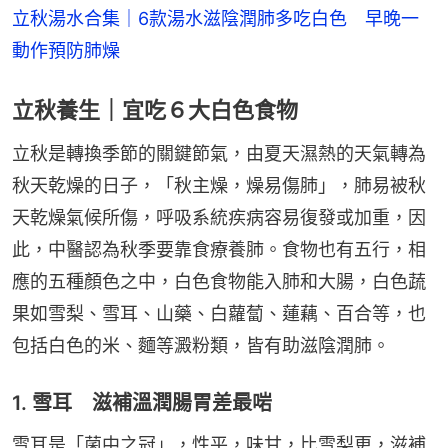
立秋湯水合集｜6款湯水滋陰潤肺多吃白色　早晚一
動作預防肺燥
立秋養生｜宜吃６大白色食物
立秋是轉換季節的關鍵節氣，由夏天濕熱的天氣轉為
秋天乾燥的日子，「秋主燥，燥易傷肺」，肺易被秋
天乾燥氣候所傷，呼吸系統疾病容易復發或加重，因
此，中醫認為秋季要靠食療養肺。食物也有五行，相
應的五種顏色之中，白色食物能入肺和大腸，白色蔬
果如雪梨、雪耳、山藥、白蘿蔔、蓮藕、百合等，也
包括白色的米、麵等澱粉類，皆有助滋陰潤肺。
1. 雪耳 滋補溫潤腸胃差最啱
雪耳是「菌中之冠」，性平，味甘，比雪梨更，滋補