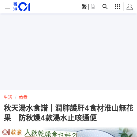
繁
|
简
生活
教煮
秋天湯水食譜｜潤肺護肝4食材淮山無花
果 防秋燥4款湯水止咳通便