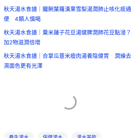
秋天湯水食譜｜朧脷葉羅漢果雪梨湯潤肺止咳化痰通
便 4類人慎喝
秋天湯水食譜｜粟米蓮子花豆湯健脾潤肺花豆點浸？
加2物滋潤倍增
秋天湯水食譜｜合掌瓜薏米瘦肉湯養陰健胃 潤燥去
濕面色更有光澤
養生湯水
保健湯水
湯水茶飲