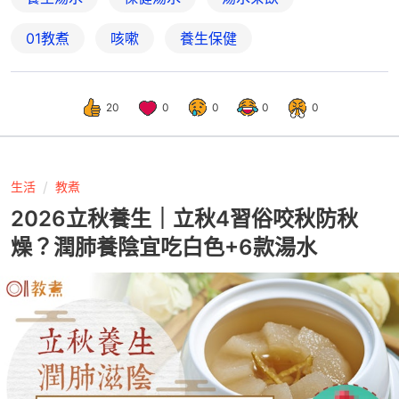
01教煮
咳嗽
養生保健
20
0
0
0
0
生活
教煮
2026立秋養生｜立秋4習俗咬秋防秋
燥？潤肺養陰宜吃白色+6款湯水