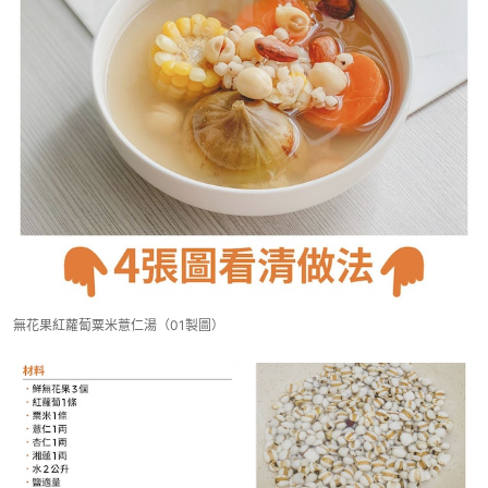
無花果紅蘿蔔粟米薏仁湯（01製圖）