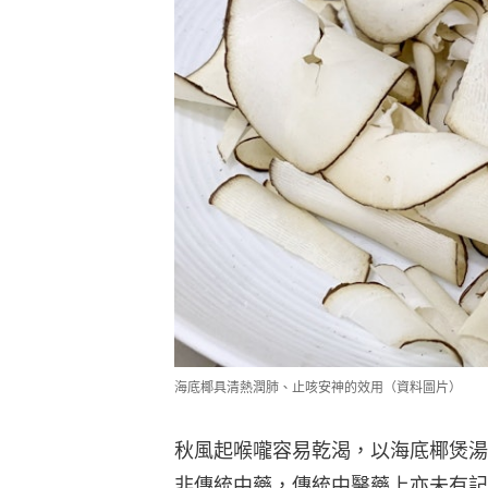
海底椰具清熱潤肺、止咳安神的效用（資料圖片）
秋風起喉嚨容易乾渴，以海底椰煲湯
非傳統中藥，傳統中醫藥上亦未有記