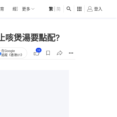
育
經濟
更多
01深圳
繁
觀點
|
简
健康
好食玩飛
登入
女
止咳煲湯要點配?
26
在Google
追蹤《香港01》