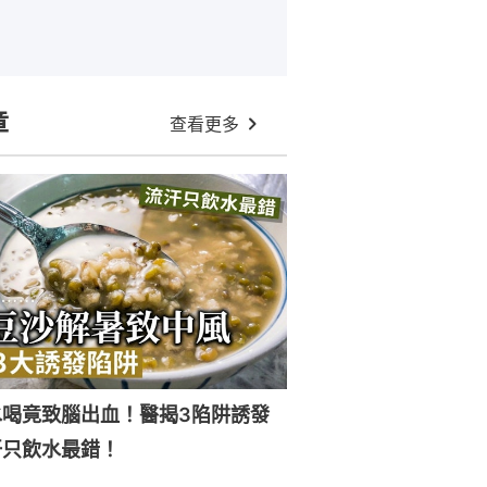
章
查看更多
水喝竟致腦出血！醫揭3陷阱誘發
汗只飲水最錯！