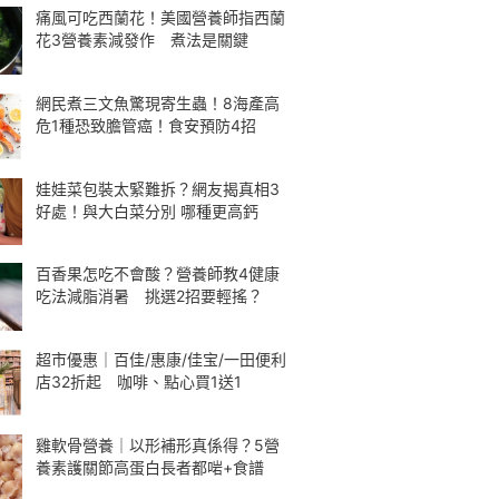
痛風可吃西蘭花！美國營養師指西蘭
花3營養素減發作 煮法是關鍵
網民煮三文魚驚現寄生蟲！8海產高
危1種恐致膽管癌！食安預防4招
娃娃菜包裝太緊難拆？網友揭真相3
好處！與大白菜分別 哪種更高鈣
百香果怎吃不會酸？營養師教4健康
吃法減脂消暑 挑選2招要輕搖？
超市優惠｜百佳/惠康/佳宝/一田便利
店32折起 咖啡、點心買1送1
雞軟骨營養｜以形補形真係得？5營
養素護關節高蛋白長者都啱+食譜