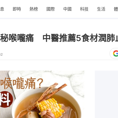
息
即時
熱榜
國際
中國
科技
生活
體
秘喉嚨痛 中醫推薦5食材潤肺
42