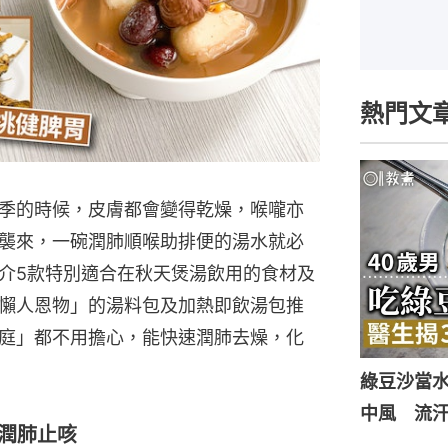
熱門文
季的時候，皮膚都會變得乾燥，喉嚨亦
襲來，一碗潤肺順喉助排便的湯水就必
介5款特別適合在秋天煲湯飲用的食材及
懶人恩物」的湯料包及加熱即飲湯包推
庭」都不用擔心，能快速潤肺去燥，化
綠豆沙當
中風 流
 潤肺止咳