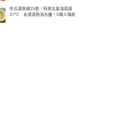
冬瓜湯食譜25款｜料周五氣溫高達
37℃ 去濕清熱消水腫！5類人慎飲