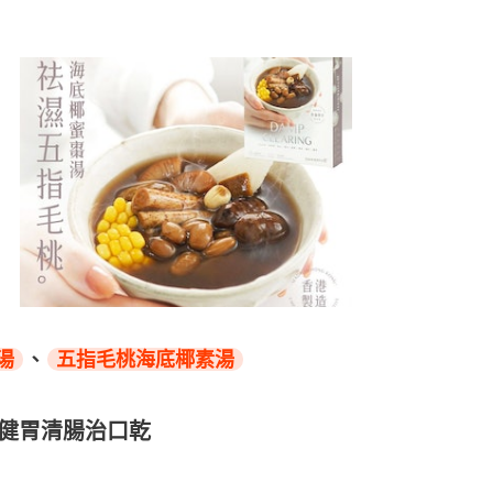
湯
、
五指毛桃海底椰素湯
 健胃清腸治口乾