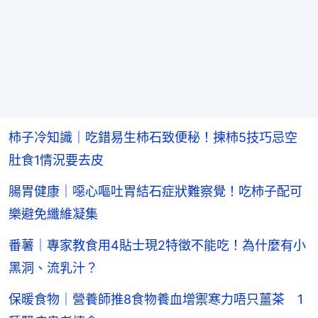
柿子冷知識｜吃錯易生柿石致便秘！揀柿5技巧忌空
肚食1情況要去皮
腸胃健康｜噁心嘔吐胃結石症狀難察覺！吃柿子配可
樂避免纖維凝集
番薯｜專家教食用4貼士現2特徵不能吃！為什麼有小
黑洞、流乳汁？
保暖食物｜營養師推8食物養血增禦寒力唔只薑茶 1