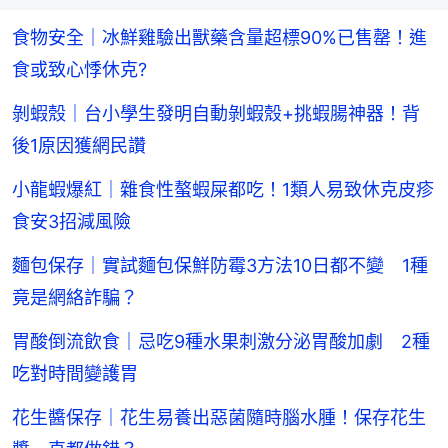
食物安全｜冰鮮雞驗出獸藥含量超標90%已售罄！進
食或致心悸休克?
剝蝦殼｜台小學生發明自動剝蝦殼+挑蝦腸神器！背
後1原因獲網民讚
小龍蝦爆紅｜雜食性螯蝦屎都吃！1類人易致休克皮疹
食安3招減風險
麵包保存｜實試麵包保鮮防霉3方法10日都不變 1種
竟是網絡詐騙？
胃酸倒流飲食｜忌吃9種水果刺激分泌胃酸加劇 2種
吃對時間變護胃
花生醬保存｜花生易養出惡菌隨時腦水腫！保存花生