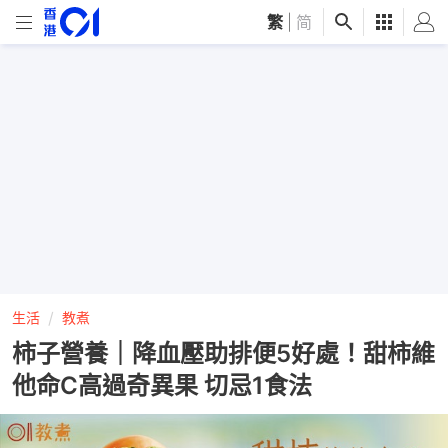
繁
|
简
生活
教煮
柿子營養｜降血壓助排便5好處！甜柿維
他命C高過奇異果 切忌1食法