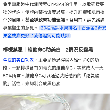
會阻斷腸道中代謝酵素CYP3A4的作用，以致延緩藥
物的代謝，使體內藥物濃度過高，提升肝臟和肌肉損
傷的風險，
甚至導致腎功能衰竭
。食用前，請先諮詢
專業醫生的意見。
20種高鉀水果排名｜香蕉第2奇異
果金或綠更好？疲倦遲鈍可能缺鉀
檸檬禁忌｜維他命C助美白 2情況反變黑
檸檬的美白功效
，主要是透過檸檬內維他命C的功
能。一顆檸檬含有31毫克的維他命C，等於成人一天
50%所需。維他命C可以通過減低體內的「酪氨酸
酶」活性，來抑制合成黑色素。