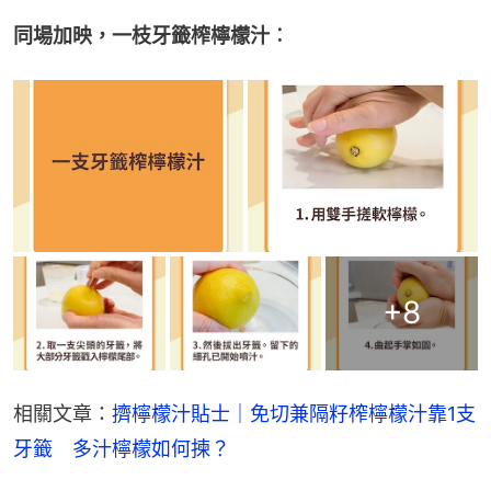
同場加映，一枝牙籤榨檸檬汁︰
+
8
相關文章：
擠檸檬汁貼士｜免切兼隔籽榨檸檬汁靠1支
牙籤　多汁檸檬如何揀？