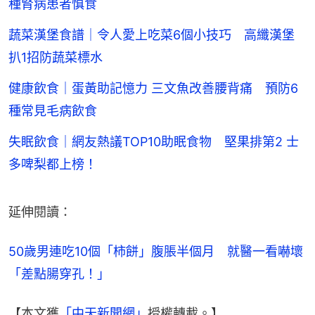
種腎病患者慎食
蔬菜漢堡食譜｜令人愛上吃菜6個小技巧 高纖漢堡
扒1招防蔬菜標水
健康飲食｜蛋黃助記憶力 三文魚改善腰背痛 預防6
種常見毛病飲食
失眠飲食｜網友熱議TOP10助眠食物 堅果排第2 士
多啤梨都上榜！
延伸閱讀：
50歲男連吃10個「柿餅」腹脹半個月　就醫一看嚇壞
「差點腸穿孔！」
【本文獲
「中天新聞網」
授權轉載。】