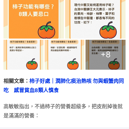
+
8
相關文章：
柿子好處｜潤肺化痰治熱咳 勿與蝦蟹肉同
吃　感冒貧血8類人慎食
高敏敏指出，不過柿子的營養超級多，把皮削掉後就
是滿滿的營養：