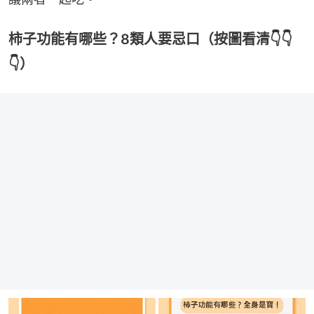
柿子功能有哪些？8類人要忌口（按圖看清👇👇
👇）