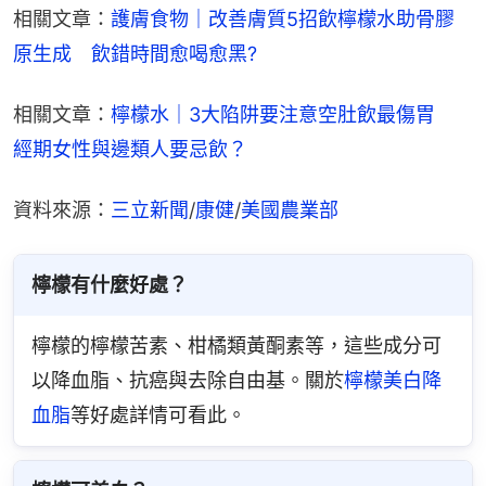
相關文章：
護膚食物｜改善膚質5招飲檸檬水助骨膠
原生成　飲錯時間愈喝愈黑?
相關文章：
檸檬水｜3大陷阱要注意空肚飲最傷胃　
經期女性與邊類人要忌飲？
資料來源：
三立新聞
/
康健
/
美國農業部
檸檬有什麼好處？
檸檬的檸檬苦素、柑橘類黃酮素等，這些成分可
以降血脂、抗癌與去除自由基。關於
檸檬美白降
血脂
等好處詳情可看此。