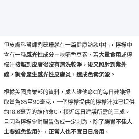
但皮膚科醫師劉懿珊就在一篇健康訪談中指，檸檬中
含有一種
感光性成分
－呋喃香豆素，若
大量食用
或檸
檬汁
接觸到皮膚後沒有清洗乾淨，後又照射到紫外
線，就會產生感光性皮膚炎，造成色素沉澱。
根據美國農業部的資料，成人維他命C的每日建議攝
取量為65至90毫克，一個檸檬提供的檸檬汁就已提供
約18.6毫克的維他命C，接近每日建議所需的三成。
且因為檸檬會對腸胃做成一定刺激，除了
腸胃不佳人
士要避免飲用
外，
正常人也不宜日日服用
。