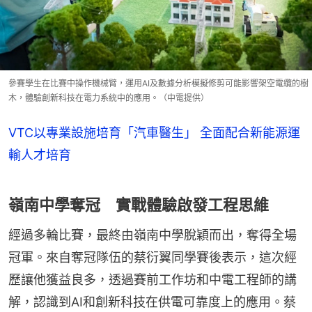
參賽學生在比賽中操作機械臂，運用AI及數據分析模擬修剪可能影響架空電纜的樹
木，體驗創新科技在電力系統中的應用。（中電提供）
VTC以專業設施培育「汽車醫生」 全面配合新能源運
輸人才培育
嶺南中學奪冠 實戰體驗啟發工程思維
經過多輪比賽，最終由嶺南中學脫穎而出，奪得全場
冠軍。來自奪冠隊伍的蔡衍翼同學賽後表示，這次經
歷讓他獲益良多，透過賽前工作坊和中電工程師的講
解，認識到AI和創新科技在供電可靠度上的應用。蔡