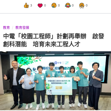
3
0
0
0
0
教育
教育發展
中電「校園工程師」計劃再舉辦 啟發
創科潛能 培育未來工程人才