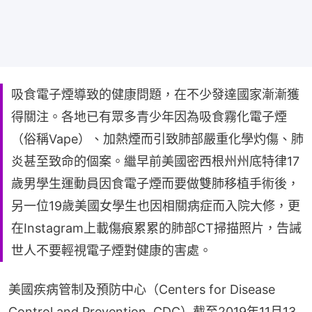
吸食電子煙導致的健康問題，在不少發達國家漸漸獲
得關注。各地已有眾多青少年因為吸食霧化電子煙
（俗稱Vape）、加熱煙而引致肺部嚴重化學灼傷、肺
炎甚至致命的個案。繼早前美國密西根州州底特律17
歲男學生運動員因食電子煙而要做雙肺移植手術後，
另一位19歲美國女學生也因相關病症而入院大修，更
在Instagram上載傷痕累累的肺部CT掃描照片，告誡
世人不要輕視電子煙對健康的害處。
美國疾病管制及預防中心（Centers for Disease 
Control and Prevention, CDC）截至2019年11月13