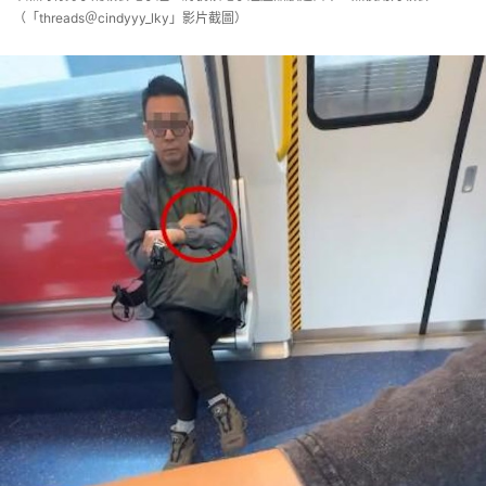
（「threads＠cindyyy_lky」影片截圖）