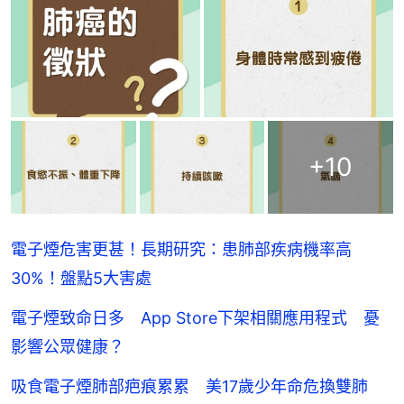
+
10
電子煙危害更甚！長期研究：患肺部疾病機率高
30%！盤點5大害處
電子煙致命日多 App Store下架相關應用程式 憂
影響公眾健康？
吸食電子煙肺部疤痕累累 美17歲少年命危換雙肺