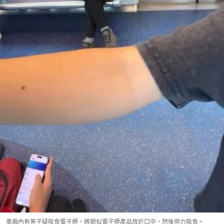
車廂內有男子疑吸食電子煙，將貌似電子煙產品放近口中，然後用力吸食。