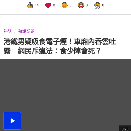
14
0
3
0
0
熱話
熱爆話題
港鐵男疑吸食電子煙！車廂內吞雲吐
霧 網民斥違法：食少陣會死？
播
放
0:28
總