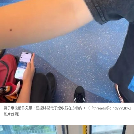
男子事後動作鬼祟，迅速將疑電子煙收藏在衣物內。（「threads＠cindyyy_lky」
影片截圖）