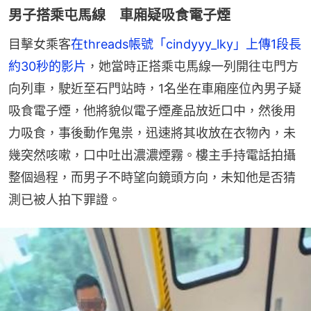
男子搭乘屯馬線 車廂疑吸食電子煙
目擊女乘客
在threads帳號「cindyyy_lky」上傳1段長
約30秒的影片
，她當時正搭乘屯馬線一列開往屯門方
向列車，駛近至石門站時，1名坐在車廂座位內男子疑
吸食電子煙，他將貌似電子煙產品放近口中，然後用
力吸食，事後動作鬼祟，迅速將其收放在衣物內，未
幾突然咳嗽，口中吐出濃濃煙霧。樓主手持電話拍攝
整個過程，而男子不時望向鏡頭方向，未知他是否猜
測已被人拍下罪證。