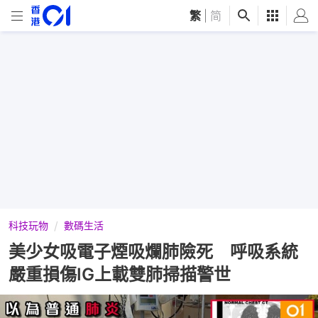
繁
|
简
科技玩物
數碼生活
美少女吸電子煙吸爛肺險死 呼吸系統
嚴重損傷IG上載雙肺掃描警世