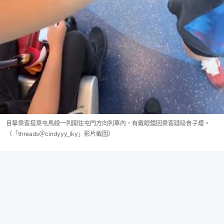
目擊乘客搭乘屯馬線一列開往屯門方向列車內，有戴眼鏡因乘客疑吸食子煙。
（「threads＠cindyyy_lky」影片截圖）