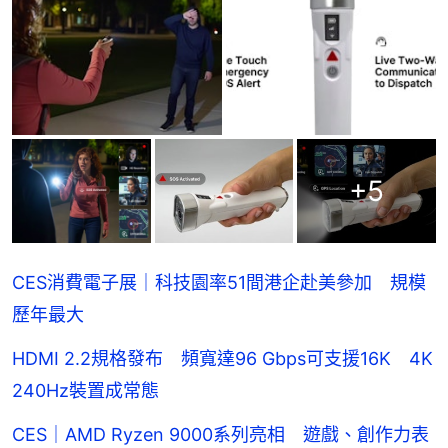
+
5
CES消費電子展｜科技園率51間港企赴美參加 規模
歷年最大
HDMI 2.2規格發布 頻寬達96 Gbps可支援16K 4K
240Hz裝置成常態
CES｜AMD Ryzen 9000系列亮相 遊戲、創作力表