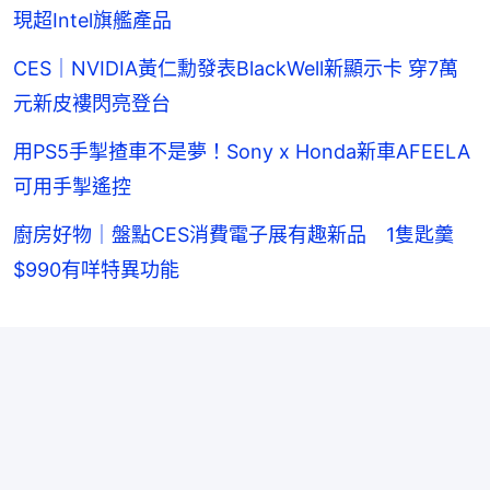
現超Intel旗艦產品
CES｜NVIDIA黃仁勳發表BlackWell新顯示卡 穿7萬
元新皮褸閃亮登台
用PS5手掣揸車不是夢！Sony x Honda新車AFEELA
可用手掣遙控
廚房好物｜盤點CES消費電子展有趣新品 1隻匙羹
$990有咩特異功能