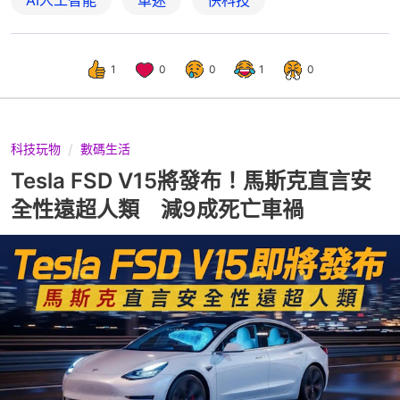
AI人工智能
車迷
快科技
1
0
0
1
0
科技玩物
數碼生活
Tesla FSD V15將發布！馬斯克直言安
全性遠超人類 減9成死亡車禍