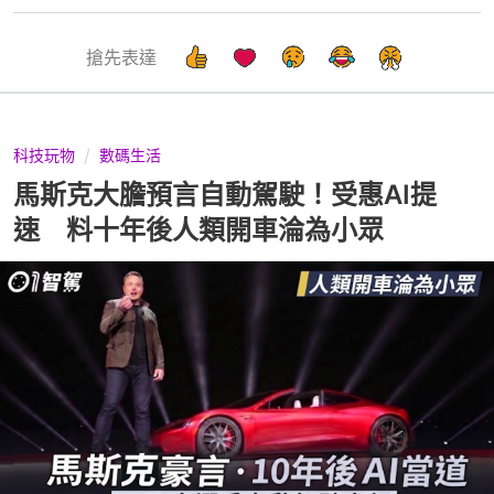
搶先表達
科技玩物
數碼生活
馬斯克大膽預言自動駕駛！受惠AI提
速 料十年後人類開車淪為小眾