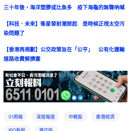
三十年後，海洋塑膠或比魚多　疫下海龜的無聲吶喊
【科技．未來】衛星發射潮掀起　是時候正視太空污
染問題了
【香港再規劃】公交政策旨在「公平」　公有化運輸  
道路收費解擠塞
01周報
深度報道
中概股
香港經濟
IPO新股
港交所