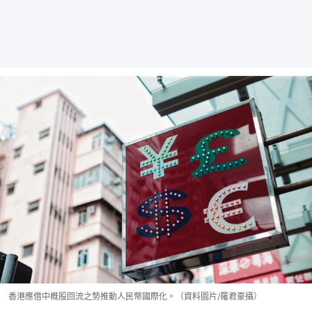
香港應借中概股回流之勢推動人民幣國際化。（資料圖片/羅君豪攝）