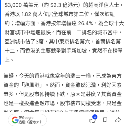
$3,000 萬美元（約 $2.3 億港元）的超高淨值人士，
香港以 1.82 萬人位居全球城市第二位，僅次於紐
約；增幅方面，香港按年增幅達 26.4%，為全球十大
財富城市中增速最快。而在前十二排名的城市當中，
亞洲城市佔了3席，其中東京排名第六，首爾排名第
十二，而香港的主要競爭對手新加坡，竟然不在榜單
上。
無疑，今天的香港就像當年的瑞士一樣，已成為東方
資金的「避風港」。然而，資金雖然氾濫，利好因素
衆多，但是股市卻持續下跌，原因是甚麼？其實資金
也是一樣投進金融市場，股市樓市同樣受惠，只是金
融方面，資金集中投在IPO上市集資這個板塊，得益
4
在Google
的是個別股票，整體股市沒有利好上漲。反而樓市就
追蹤《香港01》