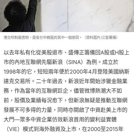
港交所制度透明，是吸引中概股的其中一個原因。（資料圖片/江智騫攝）
以去年私有化從美股退市、盛傳正籌備回A股或H股上
市的內地互聯網先驅新浪（SINA）為例。成立於
1998年的它，短短兩年便於2000年4月登陸美國納斯
達克交易所。二十年過去，新浪近年開始涉獵金融業
務，作為當年的互聯網巨企，儘管微博熱潮大不如
前，股價及業績每況愈下，但新浪無疑是推動互聯網
發展不可多得的力量，同時亦開啟了中資赴美上市的
大門—眾多中資企業仿效新浪首用的變利益實體
（VIE）模式到海外融資及上市，在2000至2015年