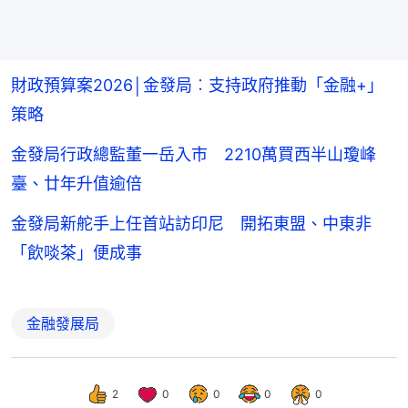
財政預算案2026│金發局︰支持政府推動「金融+」
策略
金發局行政總監董一岳入市 2210萬買西半山瓊峰
臺、廿年升值逾倍
金發局新舵手上任首站訪印尼 開拓東盟、中東非
「飲啖茶」便成事
金融發展局
2
0
0
0
0