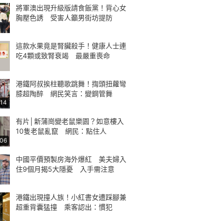
將軍澳出現升級版請食飯黨！背心女
胸壓色誘 受害人籲男街坊提防
這款水果竟是腎臟殺手！健康人士連
吃4顆或致腎衰竭 最嚴重喪命
港鐵阿叔挨柱聽歌跳舞！揈頭扭蘿彎
膝超陶醉 網民笑言：變鋼管舞
:14
有片│新蒲崗變老鼠樂園？如意樓入
10隻老鼠亂竄 網民：點住人
:06
中國平價預製房海外爆紅 美夫婦入
住9個月揭5大隱憂 入手需注意
港鐵出現撞人族！小紅書女遭踩腳兼
超重背囊猛撞 乘客認出：慣犯