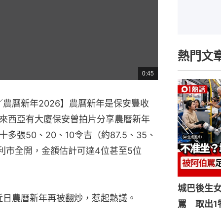
熱門文
0:45
總
共
時
間
／農曆新年2026】農曆新年是保安豐收
來西亞有大廈保安曾拍片分享農曆新年
張50、20、10令吉（約87.5、35、
封利市全開，金額估計可達4位甚至5位
城巴後生
至近日農曆新年再被翻炒，惹起熱議。
罵 取出1