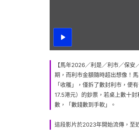
播
放
影
片
【馬年2026／利是／利市／保安
期，而利市金額隨時超出想像！馬
「收穫」，僅拆了數封利市，便有十多
17.5港元）的鈔票，若桌上數十
數，「數錢數到手軟」。
這段影片於2023年開始流傳，