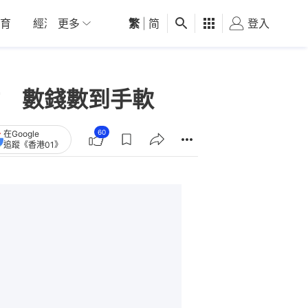
育
經濟
更多
01深圳
繁
觀點
|
简
健康
好食玩飛
登入
女
 數錢數到手軟
60
在Google
追蹤《香港01》