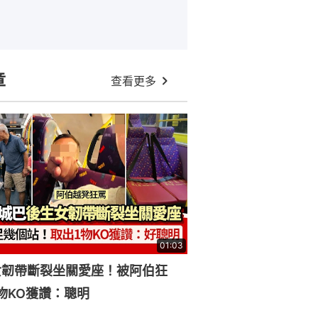
章
查看更多
01:03
女韌帶斷裂坐關愛座！被阿伯狂
物KO獲讚：聰明