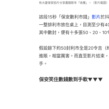
有大廈保安拍片分享農曆新年「收穫」。（影片截圖）
該段15秒「保安數利市錢」
影片
於抖
一整排利市放在桌上，目測至少有4
其中數封，便有十多張50、20、10令
假設餘下約50封利市全是20令吉（約
進賬，相當厲害。而直至影片結束，
手。
保安笑住數錢數到手軟▼▼▼