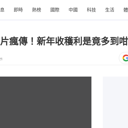
息
即時
熱榜
國際
中國
科技
生活
體
片瘋傳！新年收穫利是竟多到咁
21