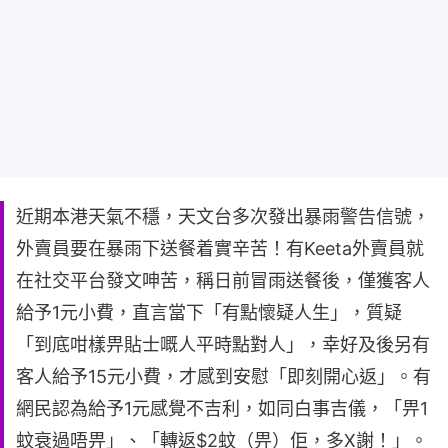
近期本港天氣不穩，天文台多次發出暴雨警告信號，
外賣員要在暴雨下送餐着實辛苦！有Keeta外賣員就
在社交平台發文呻苦，稱日前冒雨送餐後，僅獲客人
給予1元小費，直言當下「有點懷疑人生」，質疑
「到底咁樣畀貼士嘅人平時點對人」，幸好及後另有
客人給予15元小費，才感到安慰「即刻開心返」。有
網民認為給予1元感覺不吉利，如同白事吉儀，「畀1
蚊衰過唔畀」、「轉返$2蚊（畀）佢，多X謝！」。