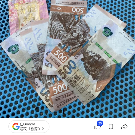
25
在Google
他放到鐵椅上點，有6張500元大鈔。（facebook群組「香港交通及突發事故報料
追蹤《香港01》
區」）