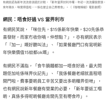
有網民認為新年流流毋須過於計較，「新年當畀封利市囉，年初一流流攞個意頭，
來年順水，咪覺得值啦，一係在屋企自己煮嘢食」。（《咖喱辣椒》電影劇照）
網民：唔食好過 VS 當畀利市
有網民笑說，「咪住先，$15係新年快樂，$20先係恭
喜發財，而家冇收你喎，仲想點？」，亦有網民表示
「『加一』嘅好聽叫法」、「如果餐廳門口有寫明新
年快樂價值15蚊都ok嘅」。
有網民不滿指，「食牛腩麵都加一唔食好過，最大問
題佢加咗係咪畀伙記先」、「我係餐廳老細就直程唔
開門啦，費事要啲員工辛苦又要出多啲糧畀佢哋」，
也有網民說新年餐廳有營業的必要，「新年要返工嗰
啲，真係多得呢啲餐廳肯開先至有嘢食咋」。