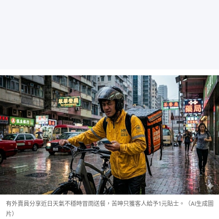
有外賣員分享近日天氣不穩時冒雨送餐，苦呻只獲客人給予1元貼士。（AI生成圖
片）