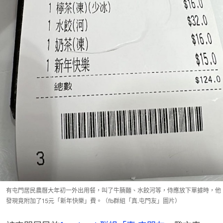
有屯門居民農曆大年初一外出用餐，叫了牛腩麵、水餃河等，侍應放下單據時，他
發現竟附加了15元「新年快樂」費。（fb群組「真.屯門友」圖片）