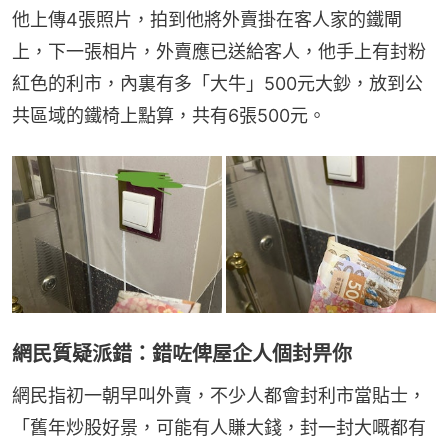
他上傳4張照片，拍到他將外賣掛在客人家的鐵閘
上，下一張相片，外賣應已送給客人，他手上有封粉
紅色的利市，內裏有多「大牛」500元大鈔，放到公
共區域的鐵椅上點算，共有6張500元。
網民質疑派錯：錯咗俾屋企人個封畀你
網民指初一朝早叫外賣，不少人都會封利市當貼士，
「舊年炒股好景，可能有人賺大錢，封一封大嘅都有