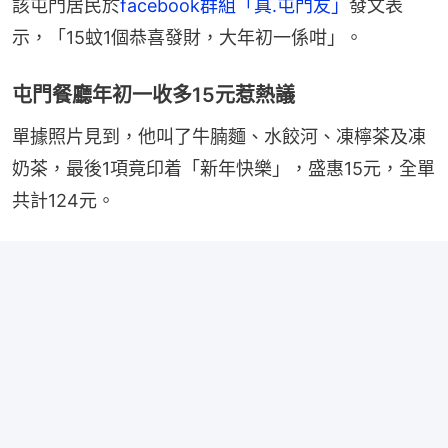
該屯門居民於
facebook群組「真.屯門友」
發文表
示，「15蚊1個恭喜發財，大年初一係咁」。
屯門餐廳年初一收多15元惹熱議
單據照片見到，他叫了牛腩麵、水餃河、凍檸茶及凍
奶茶，最後1項竟印着「新年快樂」，盛惠15元，全單
共計124元。