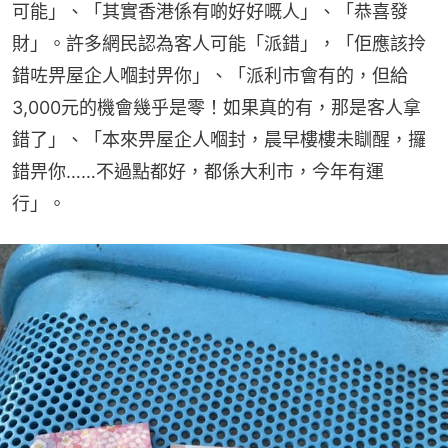
可能」、「其實香港係有啲好好嘅人」、「恭喜發
財」。許多網民認為客人可能「派錯」，「佢應該拎
錯咗畀屋企人嗰封畀你」、「派利市會有的，但給
3,000元的機會幾乎是零！如果真的有，那是客人拿
錯了」、「本來畀屋企人嗰封，晨早樓樓未瞓醒，攞
錯畀你……不過點都好，都係大利市，今年有運
行」。