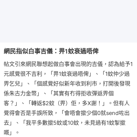
網民指似白事吉儀：畀1蚊衰過唔俾
帖文引來網民聯想起做白事會出現的吉儀，認為給予1
元感覺很不吉利，「畀1蚊衰過唔俾」、「1蚊仲少過
畀乞兒」、「個感覺好似新年收到利市，打開後發現
係朱古力金幣」、「其實有冇得拒收彈返畀個
客？」、「轉返$2蚊（畀）佢，多X謝！」。但有人
覺得會否是手誤所致，「會唔會撳少個0就send咗出
去」、「我平多數撳5蚊或10蚊，未見過有1蚊掣撳
嘅」。