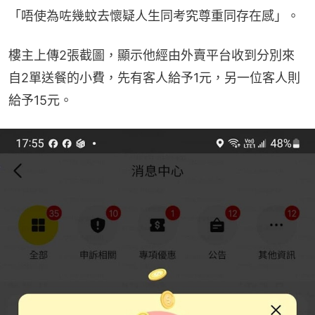
「唔使為咗幾蚊去懷疑人生同考究尊重同存在感」。
樓主上傳2張截圖，顯示他經由外賣平台收到分別來
自2單送餐的小費，先有客人給予1元，另一位客人則
給予15元。