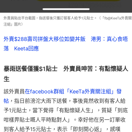
外賣員貼出平台截圖，指送餐後只獲訂餐客人給予1元貼士。（「fb@KeeTa外賣關
注組」圖片）
外賣$288壽司拼盤大移位如變丼飯 港男：真心食唔
落 Keeta回應
暴雨送餐僅獲$1貼士 外賣員呻苦：有點懷疑人
生
該外賣員
在facebook群組「KeeTa外賣關注組」發
帖
，指日前滂沱大雨下送餐，事後竟然收到有客人給
予1元貼士，當下覺得「有點懷疑人生」，質疑「到底
咁樣畀貼士嘅人平時點對人」。幸好他在另一訂單收
到客人給予15元貼士，表示「即刻開心返」，感嘆