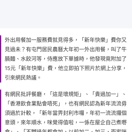
外出用餐加一服務費就見得多，「新年快樂」費你又
見過未？有屯門居民農曆大年初一外出用餐，叫了牛
腩麵、水餃河等，侍應放下單據時，他發現竟附加了
15元「新年快樂」費，他立即拍下照片於網上分享，
引來網民熱議。
有網民批評餐廳，「這是壞規矩」、「貴過加一」、
「香港飲食業點會唔死」，也有網民認為新年流流毋
須過於計較，「新年當畀封利市囉，年初一流流攞個
意頭，來年順水，咪覺得值啦，一係在屋企自己煮嘢
食」、「不嬲過年都會加，以前加二、加三，而家咪