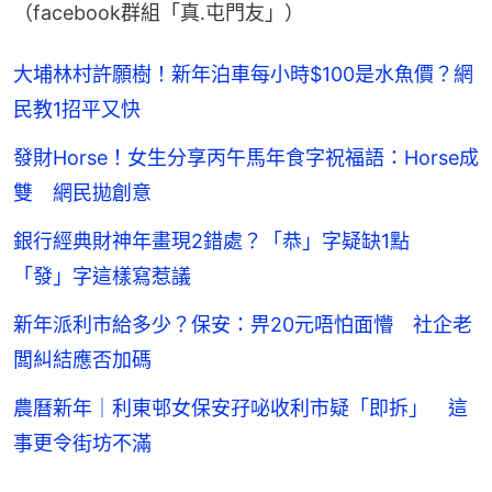
（facebook群組「真.屯門友」）
大埔林村許願樹！新年泊車每小時$100是水魚價？網
民教1招平又快
發財Horse！女生分享丙午馬年食字祝福語：Horse成
雙 網民拋創意
銀行經典財神年畫現2錯處？「恭」字疑缺1點
「發」字這樣寫惹議
新年派利市給多少？保安：畀20元唔怕面懵 社企老
闆糾結應否加碼
農曆新年｜利東邨女保安孖咇收利市疑「即拆」 這
事更令街坊不滿