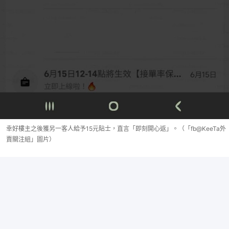
幸好樓主之後獲另一客人給予15元貼士，直言「即刻開心返」。（「fb@KeeTa外
賣關注組」圖片）