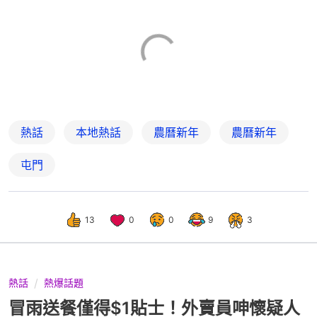
熱話
本地熱話
農曆新年
農曆新年
屯門
13
0
0
9
3
熱話
熱爆話題
冒雨送餐僅得$1貼士！外賣員呻懷疑人