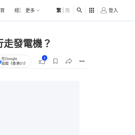
育
經濟
更多
01深圳
繁
觀點
|
简
健康
好食玩飛
登入
女
是行走發電機？
8
在Google
追蹤《香港01》