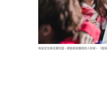
有些女生桃花運旺盛，總能輕易獲取他人好感。（電視