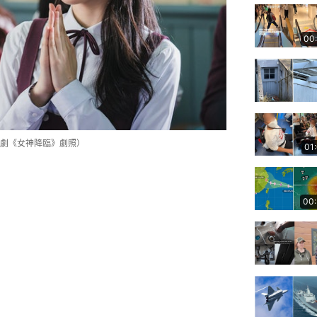
00
劇《女神降臨》劇照）
01
00