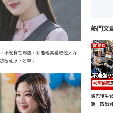
熱門文
盛，不管身在哪處，都能輕易獲取他人好
妨留意以下名單。
城巴後生
罵 取出1