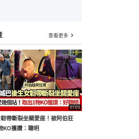
章
查看更多
01:03
女韌帶斷裂坐關愛座！被阿伯狂
物KO獲讚：聰明