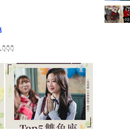
02
話
👇👇