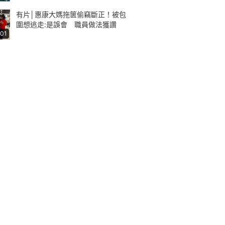
有片│惠康大媽拖篋偷竊斷正！被包
圍想逃走:是誤會 職員做法獲讚
:01