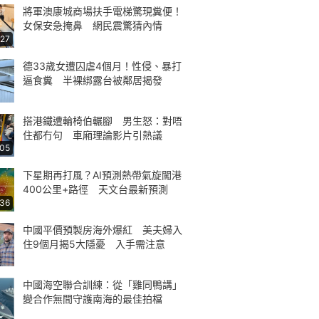
將軍澳康城商場扶手電梯驚現糞便！
女保安急掩鼻 網民震驚猜內情
:27
德33歲女遭囚虐4個月！性侵、暴打
逼食糞 半裸綁露台被鄰居揭發
搭港鐵遭輪椅伯輾腳 男生怒：對唔
住都冇句 車廂理論影片引熱議
:05
下星期再打風？AI預測熱帶氣旋闖港
400公里+路徑 天文台最新預測
:36
中國平價預製房海外爆紅 美夫婦入
住9個月揭5大隱憂 入手需注意
中國海空聯合訓練：從「雞同鴨講」
變合作無間守護南海的最佳拍檔