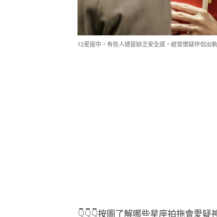
12星座中，有些人總是缺乏安全感，經常懷疑伴侶出
👇👇👇按圖了解哪些星座拍拖會愛疑神疑