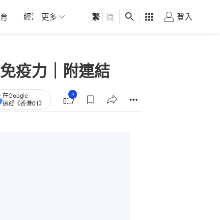
育
經濟
更多
01深圳
繁
觀點
|
简
健康
好食玩飛
登入
女
免疫力｜附連結
3
在Google
追蹤《香港01》