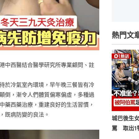
熱門文
港中西醫結合醫學研究所專業顧問、註
待於冷氣室內環境，早午晚三餐皆有冷
顛倒，漸令人們體質偏寒偏虛，多種過
中藥西藥治療，重建良好的生活習慣，
，既病防變的良法。
城巴後生
罵 取出1