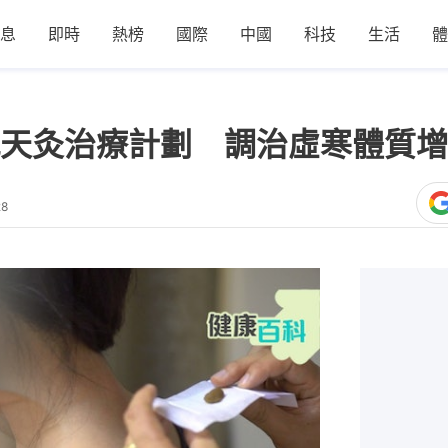
息
即時
熱榜
國際
中國
科技
生活
體
天灸治療計劃 調治虛寒體質增
28