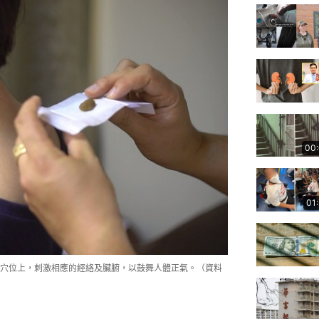
00
01
穴位上，刺激相應的經絡及臟腑，以鼓舞人體正氣。（資料