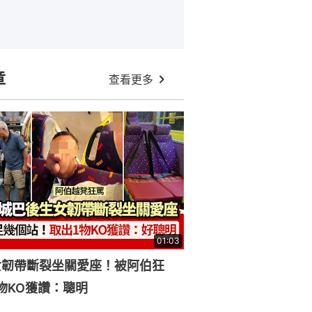
章
查看更多
01:03
女韌帶斷裂坐關愛座！被阿伯狂
物KO獲讚：聰明