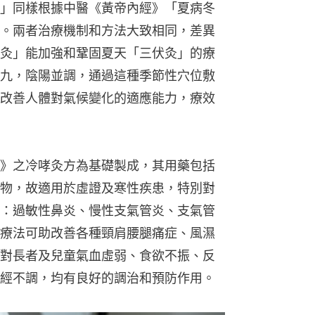
」同樣根據中醫《黃帝內經》「夏病冬
。兩者治療機制和方法大致相同，差異
灸」能加強和鞏固夏天「三伏灸」的療
九，陰陽並調，通過這種季節性穴位敷
改善人體對氣候變化的適應能力，療效
》之冷哮灸方為基礎製成，其用藥包括
物，故適用於虛證及寒性疾患，特別對
：過敏性鼻炎、慢性支氣管炎、支氣管
療法可助改善各種頸肩腰腿痛症、風濕
對長者及兒童氣血虛弱、食欲不振、反
經不調，均有良好的調治和預防作用。