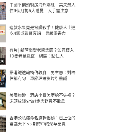
中國平價預製房海外爆紅 美夫婦入
住9個月揭5大隱憂 入手需注意
這款水果竟是腎臟殺手！健康人士連
吃4顆或致腎衰竭 最嚴重喪命
有片│新蒲崗變老鼠樂園？如意樓入
10隻老鼠亂竄 網民：點住人
:06
搭港鐵遭輪椅伯輾腳 男生怒：對唔
住都冇句 車廂理論影片引熱議
:32
美國旅遊｜酒店小費怎麼給不失禮？
床頭放錢少做1步房務員不敢拿
香港公私樓命名邏輯揭秘：已上位的
君臨天下 vs 期待中的榮華富貴