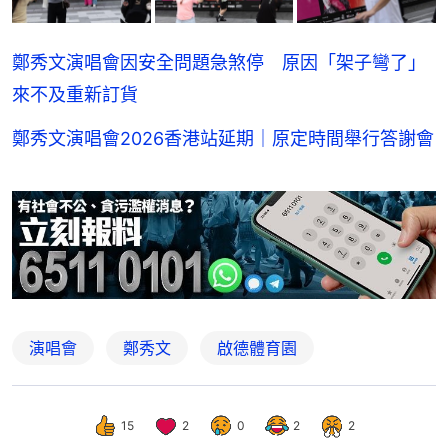
鄭秀文演唱會因安全問題急煞停 原因「架子彎了」
來不及重新訂貨
鄭秀文演唱會2026香港站延期｜原定時間舉行答謝會
演唱會
鄭秀文
啟德體育園
15
2
0
2
2