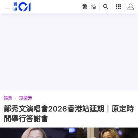
繁
|
简
娛樂
眾樂迷
鄭秀文演唱會2026香港站延期｜原定時
間舉行答謝會