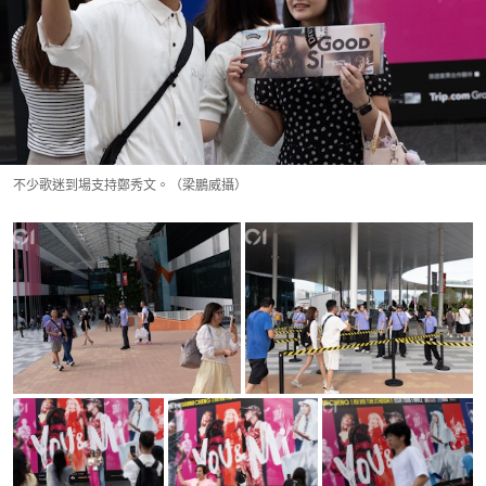
不少歌迷到場支持鄭秀文。（梁鵬威攝）