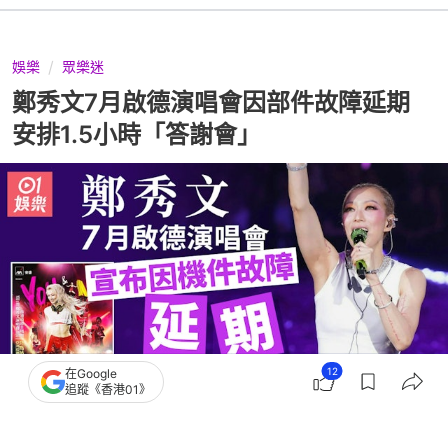
娛樂
眾樂迷
鄭秀文7月啟德演唱會因部件故障延期
安排1.5小時「答謝會」
12
在Google
追蹤《香港01》
撰文：
程嵐風
出版：
2026-07-06 15:19
更新：
2026-07-06 21:26