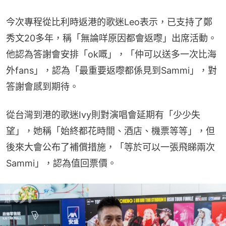
今次專程從比利時返港的歌迷Leo表示，已支持了鄭
秀文20多年，稱「無論咩原因都會返嚟」出席活動。
他認為答謝會安排「ok嘅」，「仲可以送多一次比海
外fans」，認為「最重要返嚟都係見到Sammi」，對
答謝會感到期待。
從台灣到港的歌迷Ivy則對演唱會延期有「少少失
望」，她稱「始終都花時間、酒店、機票等等」，但
後來大會公布了補償措施，「等於可以一張飛睇兩次
Sammi」，認為值回票價。