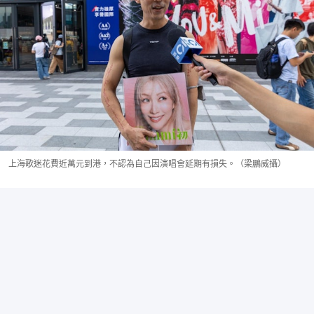
上海歌迷花費近萬元到港，不認為自己因演唱會延期有損失。（梁鵬威攝）