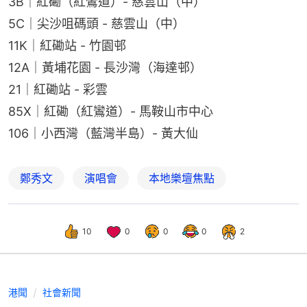
3B｜紅磡（紅鸞道）- 慈雲山（中）
5C｜尖沙咀碼頭 - 慈雲山（中）
11K｜紅磡站 - 竹園邨
12A｜黃埔花園 - 長沙灣（海達邨）
21｜紅磡站 - 彩雲
85X｜紅磡（紅鸞道）- 馬鞍山市中心
106｜小西灣（藍灣半島）- 黃大仙
鄭秀文
演唱會
本地樂壇焦點
10
0
0
0
2
港聞
社會新聞