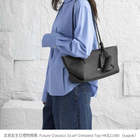
女朋友生日禮物推薦. Future Classics Scarf-Detailed Top HK$2,080（kapok）