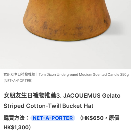
女朋友生日禮物推薦｜Tom Dixon Underground Medium Scented Candle 250g
(NET-A-PORTER)
女朋友生日禮物推薦3. JACQUEMUS Gelato
Striped Cotton-Twill Bucket Hat
購買方法：
NET-A-PORTER
 （HK$650，原價
HK$1,300）