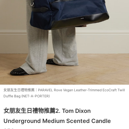
女朋友生日禮物推薦｜PARAVEL Rove Vegan Leather-Trimmed EcoCraft Twill
Duffle Bag (NET-A-PORTER)
女朋友生日禮物推薦2. Tom Dixon
Underground Medium Scented Candle