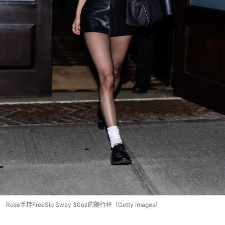
Rosé手持FreeSip Sway 30oz的隨行杯（Getty images）