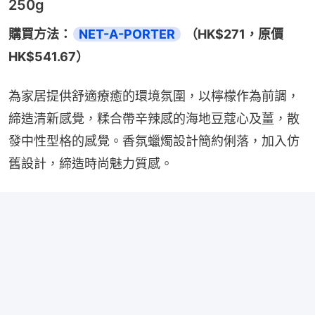
250g
購買方法：
NET-A-PORTER
 （HK$271，原價
HK$541.67）
為家居提供舒適療癒的環境氛圍，以檸檬作為前調，
締造清新感覺，糅合帶辛辣感的海地豆蔻心及薑，散
發中性型格的感覺。香氛蠟燭設計簡約俐落，加入仿
舊設計，締造時尚魅力質感。