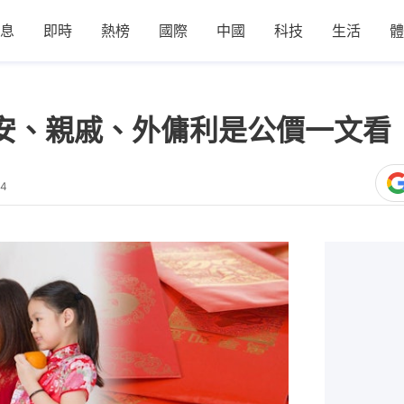
息
即時
熱榜
國際
中國
科技
生活
體
保安、親戚、外傭利是公價一文看
34