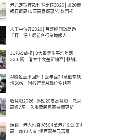
港元定期存款利率比較2026│逾20間
銀行最高10厘高息優惠/存款門檻
人工中位數2026│月薪呢個數高過一
半打工仔！最新各行業職級人工
JUPAS放榜│8大畢業生平均年薪
33.6萬 港大中大差距縮窄│薪酬一
覽
AI職位需求回升！去年錄2.1萬個空缺
增50% 附各行業AI職位空缺率
收息股2026│盤點20隻高息股 派息
高達7厘 入場費股息率持續更新
瑞銀：港人均身家504萬港元全球第4
高 每10人有1個百萬美元富豪