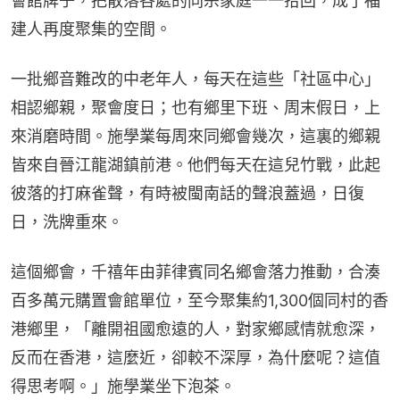
會館牌子，把散落各處的同宗家庭一一拾回，成了福
建人再度聚集的空間。
一批鄉音難改的中老年人，每天在這些「社區中心」
相認鄉親，聚會度日；也有鄉里下班、周末假日，上
來消磨時間。施學業每周來同鄉會幾次，這裏的鄉親
皆來自晉江龍湖鎮前港。他們每天在這兒竹戰，此起
彼落的打麻雀聲，有時被閩南話的聲浪蓋過，日復
日，洗牌重來。
這個鄉會，千禧年由菲律賓同名鄉會落力推動，合湊
百多萬元購置會館單位，至今聚集約1,300個同村的香
港鄉里，「離開祖國愈遠的人，對家鄉感情就愈深，
反而在香港，這麼近，卻較不深厚，為什麼呢？這值
得思考啊。」施學業坐下泡茶。