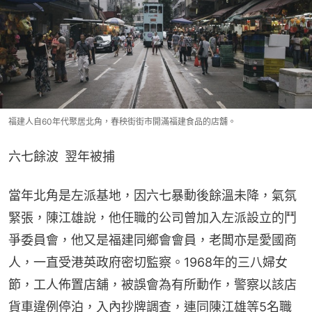
福建人自60年代聚居北角，春秧街街市開滿福建食品的店舖。
六七餘波 翌年被捕
當年北角是左派基地，因六七暴動後餘溫未降，氣氛
緊張，陳江雄說，他任職的公司曾加入左派設立的鬥
爭委員會，他又是福建同鄉會會員，老闆亦是愛國商
人，一直受港英政府密切監察。1968年的三八婦女
節，工人佈置店舖，被誤會為有所動作，警察以該店
貨車違例停泊，入內抄牌調查，連同陳江雄等5名職