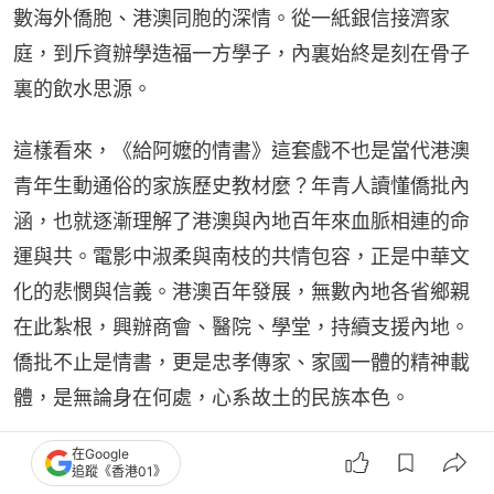
數海外僑胞、港澳同胞的深情。從一紙銀信接濟家
庭，到斥資辦學造福一方學子，內裏始終是刻在骨子
裏的飲水思源。
這樣看來，《給阿嬤的情書》這套戲不也是當代港澳
青年生動通俗的家族歷史教材麼？年青人讀懂僑批內
涵，也就逐漸理解了港澳與內地百年來血脈相連的命
運與共。電影中淑柔與南枝的共情包容，正是中華文
化的悲憫與信義。港澳百年發展，無數內地各省鄉親
在此紮根，興辦商會、醫院、學堂，持續支援內地。
僑批不止是情書，更是忠孝傳家、家國一體的精神載
體，是無論身在何處，心系故土的民族本色。
在Google
翻查資料，原來早在2013年，「僑批檔案——海外華
追蹤《香港01》