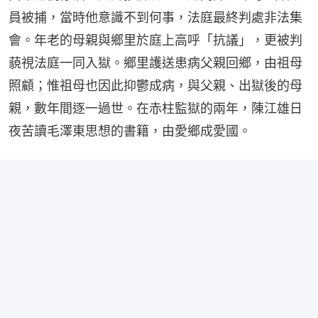
員被捕，當時他意識不到何事，法庭最終判處非法集
會。年老的母親與鄉里於庭上高呼「抗議」，更被判
藐視法庭一同入獄。鄉里護送患病父親回鄉，由祖母
照顧；惟祖母也因此抑鬱成病，與父親、出獄後的母
親，數年間逐一過世。在赤柱監獄的兩年，陳江雄日
夜苦讀毛澤東思想的書籍，由愛鄉成愛國。