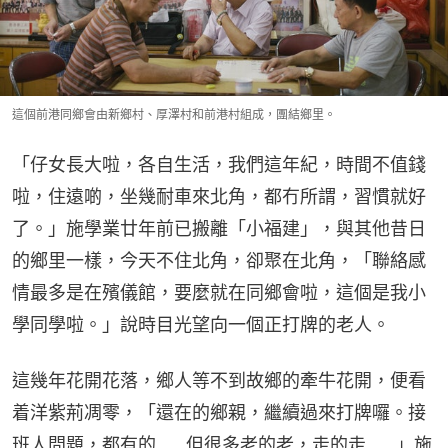
這個前港同鄉會由新鄉村、厚澤村和前港村組成，團結鄉里。
「仔女長大啦，各自生活，我們這年紀，時間不值錢
啦，住遠啲，坐幾耐車來北角，都冇所謂，習慣就好
了。」施學業廿年前已搬離「小福建」，與其他昔日
的鄉里一樣，今天不住北角，卻聚在北角，「聯絡感
情最多是在殯儀館，要麼就在同鄉會啦，這個是我小
學同學啦。」說時目光望向一個正打牌的老人。
這幾年花開花落，鄉人等不到故鄉的牽牛花開，便看
着洋紫荊凋零，「還在的鄉親，繼續過來打牌囉。接
班人問題，都有的……但很多老的老，走的走……」施