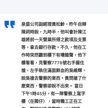
泉盛公司副經理黃松齡，昨午自辯
陳詞時說，九時半，他叫會計陳江
雄將前一天營業所得之款項及支票
等，拿去銀行存款。不久，他在工
作時突然聽到樓下有嘈雜聲，他下
樓看看，見警察7778號右手握住
槍，左手執住滿面鮮血的吳維輝，
說吳搶去警察的東西。黃問搶了什
麼東西，警察卻說不出來。 當日
下午1時45分，有一隊警察上寫字
樓（在閣仔），當時職工正在工