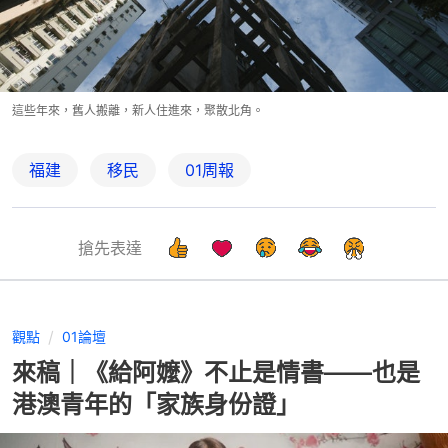
這些年來，舊人搬離，新人住進來，聚散北角。
福建
移民
01周報
搶先表達
觀點
01論壇
來稿｜《給阿嬤》不止是情書——也是
港澳青年的「家族身份證」