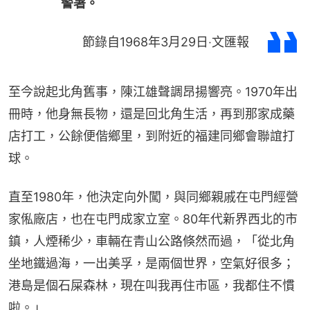
警署。
節錄自1968年3月29日‧文匯報
至今說起北角舊事，陳江雄聲調昂揚響亮。1970年出
冊時，他身無長物，還是回北角生活，再到那家成藥
店打工，公餘便偕鄉里，到附近的福建同鄉會聯誼打
球。
直至1980年，他決定向外闖，與同鄉親戚在屯門經營
家俬廠店，也在屯門成家立室。80年代新界西北的市
鎮，人煙稀少，車輛在青山公路倏然而過，「從北角
坐地鐵過海，一出美孚，是兩個世界，空氣好很多；
港島是個石屎森林，現在叫我再住市區，我都住不慣
啦。」