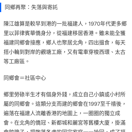
同鄉再聚：失落與寄託
陳江雄算是較早到港的一批福建人，1970年代更多鄉
里以菲律賓華僑身分，從福建移居香港。雖未能全獲
福建同鄉會接應，鄉人也聚居北角，四出搵食，每天
搭小輪到對岸的觀塘工廠，又有電車穿梭西環、太古
等工廠區。
同鄉會＝社區中心
鄉里勞碌半生才有個身外錢，成立自己小鎮或小村所
屬的同鄉會。這類分支而建的鄉會在1997至千禧後，
遍落在福建人流離香港的地圖上，一圈圈的獨立成
會。在北角的僑冠、新都城和麗宮等舊樓大廈，掛滿