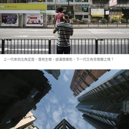
上一代來到北角定居，落地生根，卻滿懷鄉愁，下一代又有否懷鄉之情？