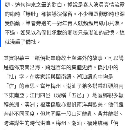
韌。這句神來之筆的對白，據說是素人演員真情流露
的臨時「爆肚」卻被導演保留。不少觀眾觀影時也深
受觸動，筆者旁邊的一對年青人就頻頻用紙巾拭淚。
不過，如果以為僑批承載的鄉愁只是潮汕的記憶，這
就淺讀了僑批。
其實銀幕中一紙僑批串聯故土與海外的故事，可以講
是遍佈東南沿海、跨越百年的集體史詩。僑批中的
「批」字，在客家話與閩南語、潮汕語系中均是
「信」的意思。當年梅州、潮汕子弟多搭乘紅頭船南
下東南亞；江門四邑（現稱「五邑」）地區鄉親多輾
轉美洲、澳洲；福建僑胞亦揚帆南洋與歐美。他們雖
奔赴不同國度，但均同屬一段山河離亂、背井離鄉、
跨海謀生的時代洪流。梅州、潮汕、福建統稱「僑