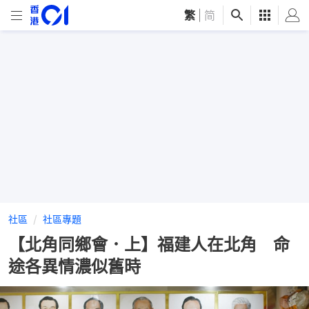
繁
|
简
社區
社區專題
【北角同鄉會．上】福建人在北角 命
途各異情濃似舊時