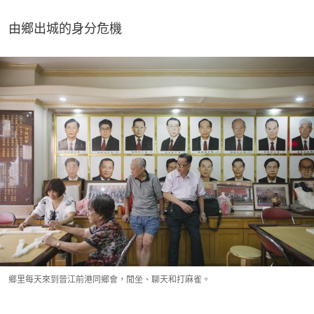
由鄉出城的身分危機
鄉里每天來到晉江前港同鄉會，閒坐、聊天和打麻雀。