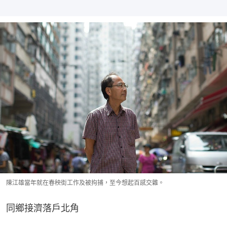
陳江雄當年就在春秧街工作及被拘捕，至今想起百感交雜。
同鄉接濟落戶北角