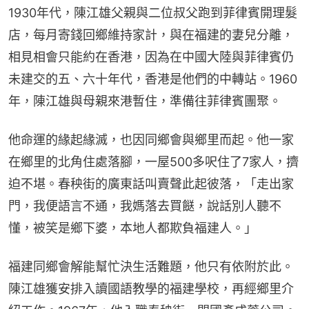
1930年代，陳江雄父親與二位叔父跑到菲律賓開理髮
店，每月寄錢回鄉維持家計，與在福建的妻兒分離，
相見相會只能約在香港，因為在中國大陸與菲律賓仍
未建交的五、六十年代，香港是他們的中轉站。1960
年，陳江雄與母親來港暫住，準備往菲律賓團聚。
他命運的緣起緣滅，也因同鄉會與鄉里而起。他一家
在鄉里的北角住處落腳，一屋500多呎住了7家人，擠
迫不堪。春秧街的廣東話叫賣聲此起彼落，「走出家
門，我便語言不通，我媽落去買餸，說話別人聽不
懂，被笑是鄉下婆，本地人都欺負福建人。」
福建同鄉會解能幫忙決生活難題，他只有依附於此。
陳江雄獲安排入讀國語教學的福建學校，再經鄉里介