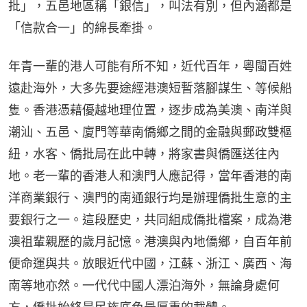
批」，五邑地區稱「銀信」，叫法有別，但內涵都是
「信款合一」的綿長牽掛。
年青一輩的港人可能有所不知，近代百年，粵閩百姓
遠赴海外，大多先要途經港澳短暫落腳謀生、等候船
隻。香港憑藉優越地理位置，逐步成為美澳、南洋與
潮汕、五邑、廈門等華南僑鄉之間的金融與郵政雙樞
紐，水客、僑批局在此中轉，將家書與僑匯送往內
地。老一輩的香港人和澳門人應記得，當年香港的南
洋商業銀行、澳門的南通銀行均是辦理僑批生意的主
要銀行之一。這段歷史，共同組成僑批檔案，成為港
澳祖輩親歷的歲月記憶。港澳與內地僑鄉，自百年前
便命運與共。放眼近代中國，江蘇、浙江、廣西、海
南等地亦然。一代代中國人漂泊海外，無論身處何