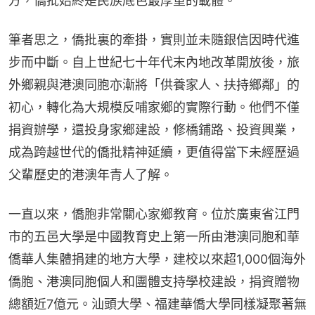
方，僑批始終是民族底色最厚重的載體。
筆者思之，僑批裏的牽掛，實則並未隨銀信因時代進
步而中斷。自上世紀七十年代末內地改革開放後，旅
外鄉親與港澳同胞亦漸將「供養家人、扶持鄉鄰」的
初心，轉化為大規模反哺家鄉的實際行動。他們不僅
捐資辦學，還投身家鄉建設，修橋鋪路、投資興業，
成為跨越世代的僑批精神延續，更值得當下未經歷過
父輩歷史的港澳年青人了解。
一直以來，僑胞非常關心家鄉教育。位於廣東省江門
市的五邑大學是中國教育史上第一所由港澳同胞和華
僑華人集體捐建的地方大學，建校以來超1,000個海外
僑胞、港澳同胞個人和團體支持學校建設，捐資贈物
總額近7億元。汕頭大學、福建華僑大學同樣凝聚著無