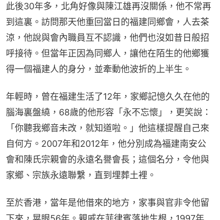
此後30年多，北角好像與陳江雄再沒關係，他不常再
到這裏。訪問那天他重回當日的福建同鄉會，人去茶
涼，他說與會內職員互不認識，他們也沒如昔日般招
呼接待。但當年正因為同鄉人，讓他在陌生的他鄉獲
得一個福建人的身分，並牽動他波折的上半生。
年輕時，曾在福建生活了12年，家鄉記憶久久在他的
腦海裏盤繞，68歲的他形容「永不忘懷」，更笑說：
「你聽我鄉音未改，就知道啦。」他這樣提醒自己來
自何方。2007年和2012年，他分別成為福建南安公
會和陳氏宗親會的永遠名譽會長；這個名分，令他與
家鄉、宗族永遠聯繫，直到埋葬土裡。
至於香港，當年是他借來的地方，家事與官非令他留
下來，晃眼56年。親戚在菲律賓落地生根，1997年