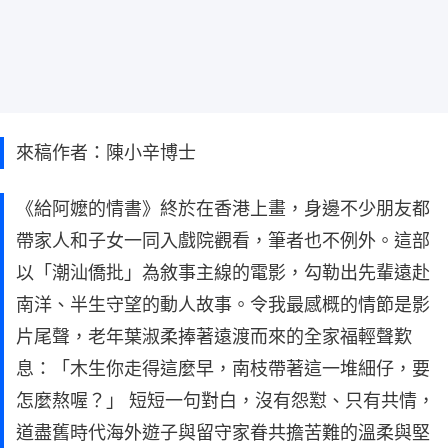
來稿作者：陳小辛博士
《給阿嬤的情書》終於在香港上畫，身邊不少朋友都
帶家人和子女一同入戲院觀看，筆者也不例外。這部
以「潮汕僑批」為敘事主線的電影，勾勒出先輩遠赴
南洋、半生守望的動人故事。令我最感概的情節是影
片尾聲，老年葉淑柔捧著遠渡而來的全家福輕聲歎
息：「木生你走得這麼早，南枝帶著這一堆細仔，要
怎麼熬喔？」 短短一句對白，沒有怨懟、只有共情，
道盡舊時代海外遊子與留守家眷共擔苦難的溫柔與堅