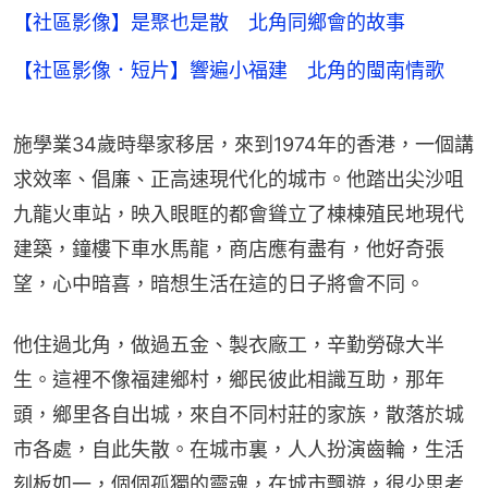
【社區影像】是聚也是散 北角同鄉會的故事
【社區影像．短片】響遍小福建 北角的閩南情歌
施學業34歲時舉家移居，來到1974年的香港，一個講
求效率、倡廉、正高速現代化的城市。他踏出尖沙咀
九龍火車站，映入眼眶的都會聳立了棟棟殖民地現代
建築，鐘樓下車水馬龍，商店應有盡有，他好奇張
望，心中暗喜，暗想生活在這的日子將會不同。
他住過北角，做過五金、製衣廠工，辛勤勞碌大半
生。這裡不像福建鄉村，鄉民彼此相識互助，那年
頭，鄉里各自出城，來自不同村莊的家族，散落於城
市各處，自此失散。在城市裏，人人扮演齒輪，生活
刻板如一，個個孤獨的靈魂，在城市飄遊，很少思考