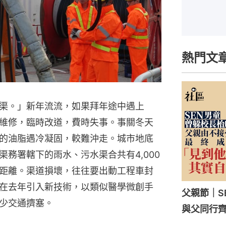
熱門文
渠。」新年流流，如果拜年途中遇上
維修，臨時改道，費時失事。事關冬天
的油脂遇冷凝固，較難沖走。城市地底
務署轄下的雨水、污水渠合共有4,000
距離。渠道損壞，往往要出動工程車封
在去年引入新技術，以類似醫學微創手
父親節｜
少交通擠塞。
與父同行