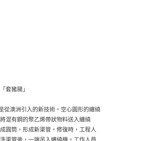
「套豬腸」
）是從澳洲引入的新技術。空心圓形的纏繞
將混有鋼的聚乙烯帶狀物料送入纏繞
成圓筒，形成新渠管。修復時，工程人
洗渠管後，一端吊入纏繞機。工作人員