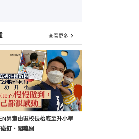
章
查看更多
SEN男童由匿校長枱底至升小學
齊碰釘、闖難關