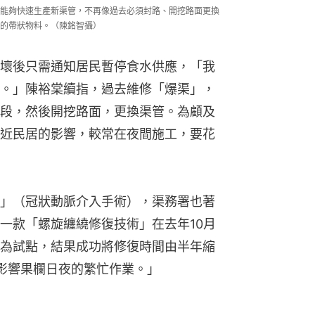
能夠快速生產新渠管，不再像過去必須封路、開挖路面更換
的帶狀物料。（陳銘智攝）
壞後只需通知居民暫停食水供應，「我
。」陳裕棠續指，過去維修「爆渠」，
段，然後開挖路面，更換渠管。為顧及
近民居的影響，較常在夜間施工，要花
」（冠狀動脈介入手術），渠務署也著
一款「螺旋纏繞修復技術」在去年10月
為試點，結果成功將修復時間由半年縮
影響果欄日夜的繁忙作業。」