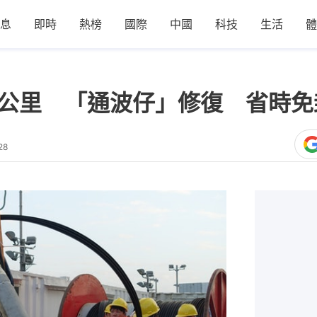
息
即時
熱榜
國際
中國
科技
生活
體
00公里 「通波仔」修復 省時
28