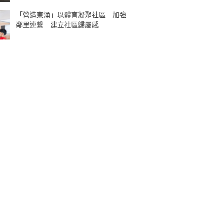
「營造東涌」以體育凝聚社區 加強
鄰里連繫 建立社區歸屬感