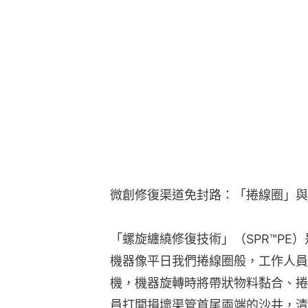
微創修復渠道免封路：「捲線圈」與
「螺旋纏繞修復技術」（SPR™PE
機器像平日我們捲線圈般，工作人員
機，機器旋轉時將帶狀物料黏合、捲
員打開損壞渠管首尾兩端的沙井，清