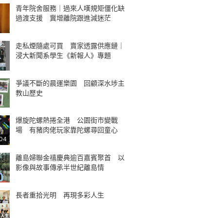
青年院舍服務｜過來人嘆規矩僵化缺
過渡支援 冀增離院跟進減迷茫
走私煙隨處可買 賣家透露供應鏈｜
浸大新聞系學生《新報人》專題
爭議不斷的晨運樂園 回顧深水埗主
教山歷史
爆旋陀螺熱捲全港 公園街市變戰
場 有豬肉佬玩家靠陀螺尋回童心
:04
離島婦聯金禧慶典逾百嘉賓聚首 以
影像與故事傳承半世紀離島情
長者重拾光明 再現多彩人生