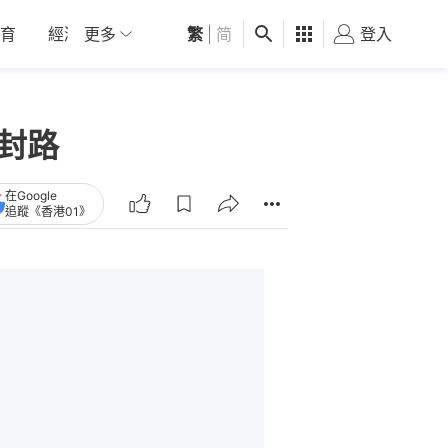
育
經濟
更多
01深圳
繁
觀點
|
简
健康
好食玩飛
登入
女
免封路
在Google
追蹤《香港01》