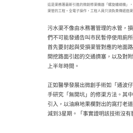
這是渠務署最新引進的微創修渠機器「螺旋纏繞機」，
渠管的工程。全電子操作，工程人員只須負責傳遞造渠
污水渠不像由水務署管理的水管，損
們不可能發通告叫市民暫停使用廁所
首先要封起與受損渠管對應的地面路
開挖路面引起的交通擠塞，以及對附
上半年時間。
正如醫學發展出微創手術如「通波仔
手研究「無開坑」的修渠方法。其中
引入，以油麻地果欄對出的窩打老道
減到3星期。「事實證明該技術沒有