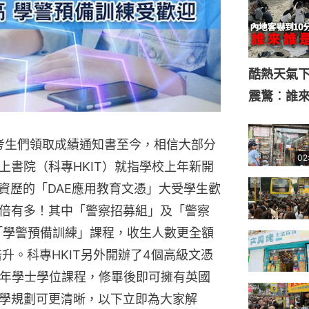
酷熱天氣
震驚︰誰
，考生們領取成績通知書至今，相信大部分
02
上書院（科專HKIT）就指學校上年新開
資歷的「DAE應用教育文憑」大受學生歡
倍有多！其中「警察招募組」及「警察
制「學警預備訓練」課程，收生人數更全額
升。科專HKIT另外開辦了4個高級文憑
1年學士學位課程，修畢後即可擁有英國
學規劃可更清晰，以下立即為大家解