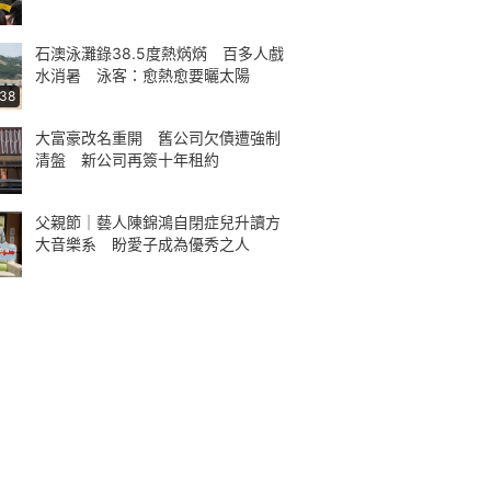
石澳泳灘錄38.5度熱焫焫 百多人戲
水消暑 泳客：愈熱愈要曬太陽
:38
大富豪改名重開 舊公司欠債遭強制
清盤 新公司再簽十年租約
父親節｜藝人陳錦鴻自閉症兒升讀方
大音樂系 盼愛子成為優秀之人