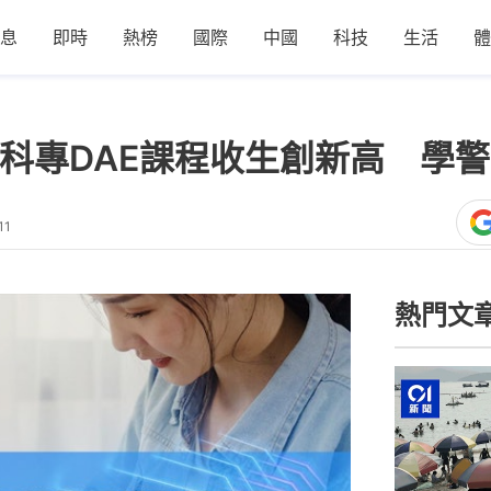
息
即時
熱榜
國際
中國
科技
生活
體
！科專DAE課程收生創新高 學
11
熱門文