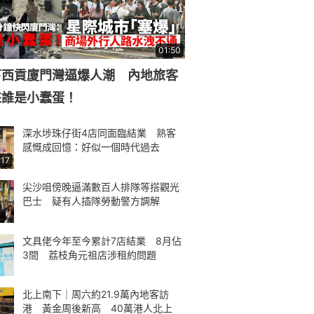
01:50
下西貢廈門灣逼爆人潮 內地旅客
來誰是小蠢蛋！
深水埗珠仔街4店同面臨結業 熟客
感慨成回憶：好似一個時代過去
:17
尖沙咀傍晚逼滿數百人排隊等搭觀光
巴士 疑有人插隊勞動警方調解
文具佬今年至今累計7店結業 8月佔
3間 荔枝角元祖店涉租約問題
北上南下｜周六約21.9萬內地客訪
港 黃金周後新高 40萬港人北上