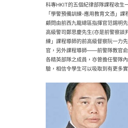
科專HKIT的五個紀律部隊課程收
「學警預備訓練-應用教育文憑」課
顧問由前西九龍總區指揮官范錫明先
高級警司鄭思慶先生(亦是前警察談
練」課程導師的前高級督察阮一力先生 (
官，另外課程導師——前警隊教官俞子龍
各精英部隊之成員，亦曾擔任警隊內
驗，相信令學生可以吸取到有更多實