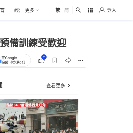
育
經濟
更多
01深圳
繁
觀點
|
简
健康
好食玩飛
登入
女
警預備訓練受歡迎
2
在Google
追蹤《香港01》
章
查看更多