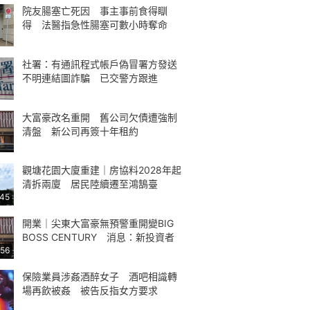
院友腸塞亡死因 事主事前食得瞓
得 法醫指急性腸塞可數小時奪命
社署：有通訊程式帳戶偽冒署方發送
不明連結圖詐騙 已交警方跟進
大富豪改名重開 舊公司欠債遭強制
清盤 新公司再簽十年租約
觀塘花園大廈重建｜房協料2028年起
清拆兩廈 居民陸續遷至鴻鵠臺
:45
開業｜尖東大富豪無預警重開變BIG
BOSS CENTURY 消息：新投資者
:56
保險業員涉姦酒醉女子 酒吧相識轉
場再飲被姦 被告反指女方要求