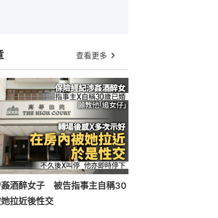
章
查看更多
姦酒醉女子 被告指事主自稱30
被她拉近後性交