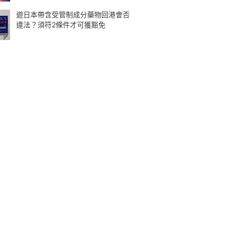
遊日本帶含受管制成分藥物回港會否
違法？須符2條件才可獲豁免