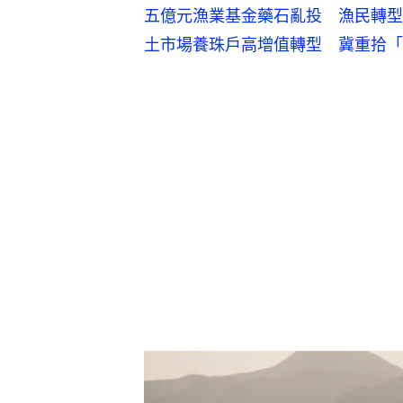
五億元漁業基金藥石亂投　漁民轉型
土市場
養珠戶高增值轉型　冀重拾「