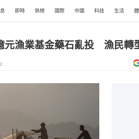
息
即時
熱榜
國際
中國
科技
生活
體
億元漁業基金藥石亂投 漁民轉
02