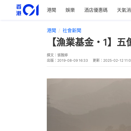
港聞
娛樂
酒店優惠碼
天氣消
港聞
社會新聞
【漁業基金・1】五
撰文：
張雅婷
出版：
2019-08-09 16:33
更新：
2025-02-12 11: