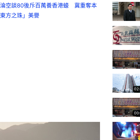
淪空談
80後斥百萬養香港蠔　冀重奪本
東方之珠」美譽
02
00