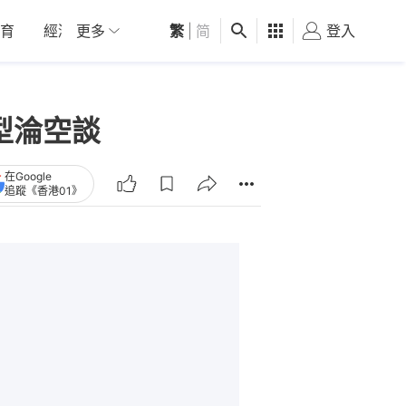
育
經濟
更多
01深圳
繁
觀點
|
简
健康
好食玩飛
登入
女
型淪空談
在Google
追蹤《香港01》