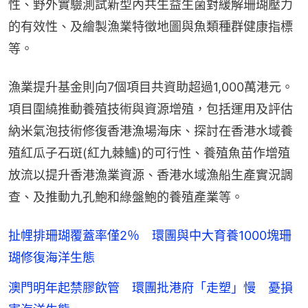
性、野外實驗測試新型內共生益生菌對緩解珊瑚壓力
的有效性、及繪製漁業特徵地圖與魚類種群健康指標
等。
漁業提升基金則向7個項目共資助超過1,000萬港元。
項目圍繞推動養殖技術與資源增殖，包括運用及評估
納米氣泡技術修復香港漁場海床、探討在香港水域養
殖紅瓜子石斑(紅九棘鱸)的可行性、養殖魚苗作增殖
放流以提升香港漁業資源、香港水域漁船生產實況調
查、及推動九孔鮑和綠盤鮑的養殖產業等。
扯𢃇排珊瑚覆蓋率僅2％ 環團與中大育養1000塊珊
瑚修復海洋生態
澳門明年起禁膠飲管 環團批港府「走塑」慢 憂損