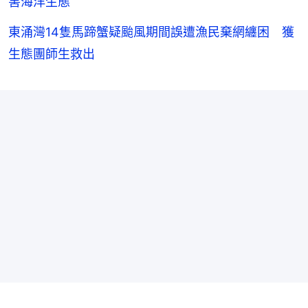
害海洋生態
東涌灣14隻馬蹄蟹疑颱風期間誤遭漁民棄網纏困 獲
生態團師生救出