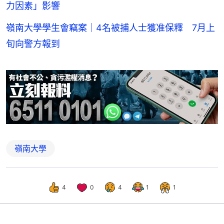
力因素」影響
嶺南大學學生會竊案｜4名被捕人士獲准保釋 7月上
旬向警方報到
嶺南大學
4
0
4
1
1