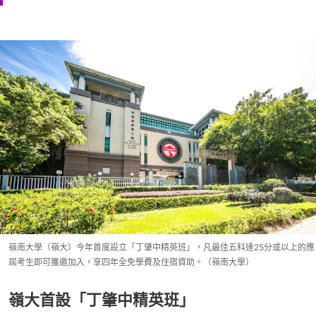
嶺南大學（嶺大）今年首度設立「丁肇中精英班」，凡最佳五科達25分或以上的應
屆考生即可獲邀加入，享四年全免學費及住宿資助。（嶺南大學）
嶺大首設「丁肇中精英班」