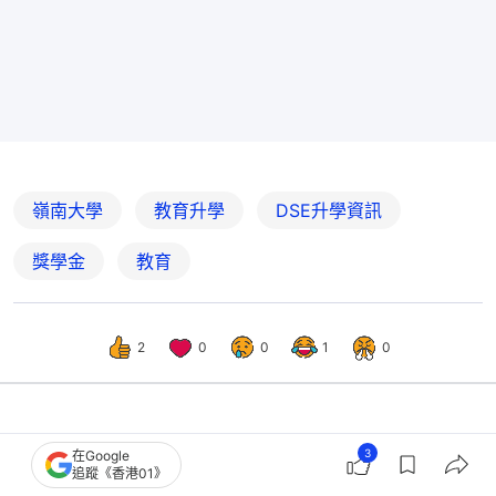
嶺南大學
教育升學
DSE升學資訊
獎學金
教育
2
0
0
1
0
港聞
01偵查
3
在Google
追蹤《香港01》
巴黎學院陷洗黑錢醜聞 恒大嶺大有合